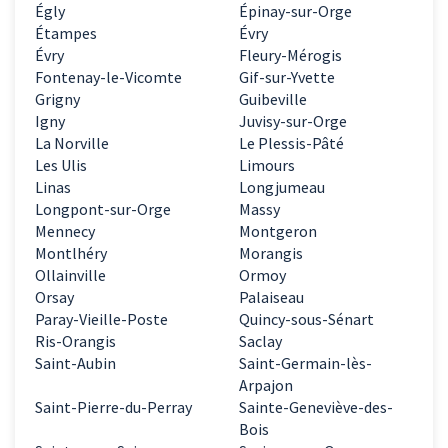
Égly
Épinay-sur-Orge
Étampes
Évry
Évry
Fleury-Mérogis
Fontenay-le-Vicomte
Gif-sur-Yvette
Grigny
Guibeville
Igny
Juvisy-sur-Orge
La Norville
Le Plessis-Pâté
Les Ulis
Limours
Linas
Longjumeau
Longpont-sur-Orge
Massy
Mennecy
Montgeron
Montlhéry
Morangis
Ollainville
Ormoy
Orsay
Palaiseau
Paray-Vieille-Poste
Quincy-sous-Sénart
Ris-Orangis
Saclay
Saint-Aubin
Saint-Germain-lès-
Arpajon
Saint-Pierre-du-Perray
Sainte-Geneviève-des-
Bois