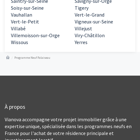
Saintry-sur-Seine
Savigny-sur-Orge
Soisy-sur-Seine
Tigery
Vauhallan
Vert-le-Grand
Vert-le-Petit
Vigneux-sur-Seine
Villabé
Villejust
Villemoisson-sur-Orge
Viry-Châtillon
Wissous
Yerres
Programme Neuf Palaiseau
À propos
Vianova accompagne votre projet immobilier grâce à une
expertise unique, spécialisée dans les programmes neufs en
France pour l'achat de votre résidence principale et