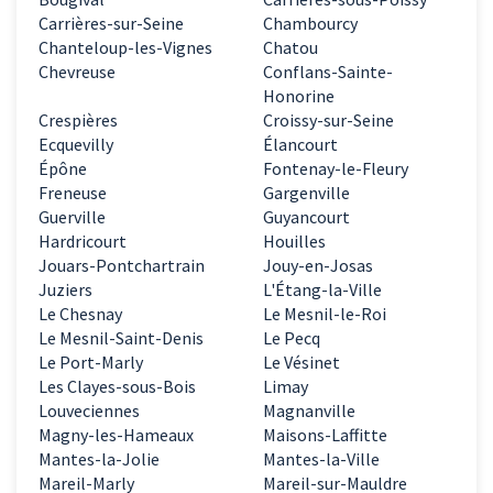
Carrières-sur-Seine
Chambourcy
Chanteloup-les-Vignes
Chatou
Chevreuse
Conflans-Sainte-
Honorine
Crespières
Croissy-sur-Seine
Ecquevilly
Élancourt
Épône
Fontenay-le-Fleury
Freneuse
Gargenville
Guerville
Guyancourt
Hardricourt
Houilles
Jouars-Pontchartrain
Jouy-en-Josas
Juziers
L'Étang-la-Ville
Le Chesnay
Le Mesnil-le-Roi
Le Mesnil-Saint-Denis
Le Pecq
Le Port-Marly
Le Vésinet
Les Clayes-sous-Bois
Limay
Louveciennes
Magnanville
Magny-les-Hameaux
Maisons-Laffitte
Mantes-la-Jolie
Mantes-la-Ville
Mareil-Marly
Mareil-sur-Mauldre