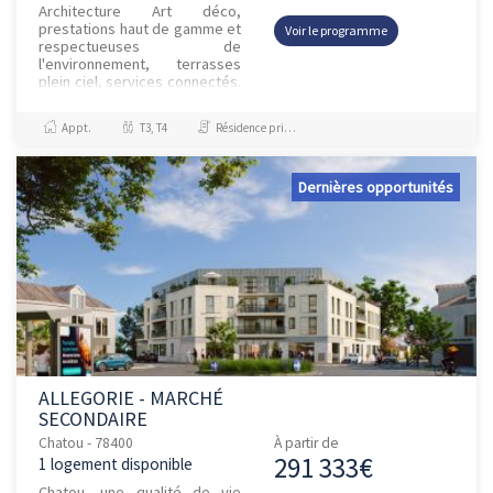
Architecture Art déco,
prestations haut de gamme et
Voir le programme
respectueuses de
l'environnement, terrasses
plein ciel, services connectés.
Découvrez notre nouvelle
résidence à l'accord parfait !
Appt.
T3, T4
Résidence principale / PTZ, Investissement et Défiscalisation
Compos...
Dernières opportunités
ALLEGORIE - MARCHÉ
SECONDAIRE
Chatou - 78400
À partir de
291 333€
1 logement disponible
Chatou, une qualité de vie