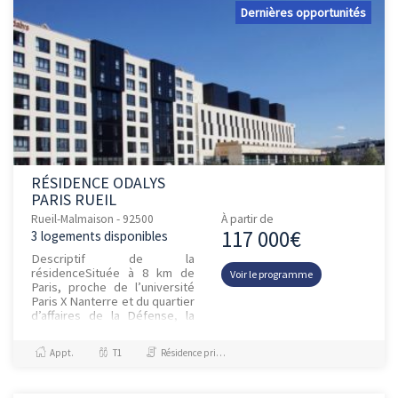
Dernières opportunités
RÉSIDENCE ODALYS
PARIS RUEIL
Rueil-Malmaison - 92500
À partir de
117 000€
3 logements disponibles
Descriptif de la
résidenceSituée à 8 km de
Voir le programme
Paris, proche de l’université
Paris X Nanterre et du quartier
d’affaires de la Défense, la
résidence Odalys Campus
Paris Rueil présente une
Appt.
T1
Résidence principale / PTZ
situati...