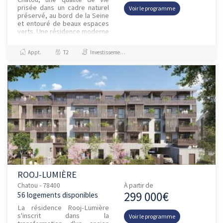
prisée dans un cadre naturel
Voir le programme
préservé, au bord de la Seine
et entouré de beaux espaces
verts. Une résidence moderne
et élégante, sublimée par des
façades lumineuse...
Appt.
T2
Investissement et Défiscalisation
ROOJ-LUMIÈRE
Chatou - 78400
À partir de
299 000€
56 logements disponibles
La résidence Rooj-Lumière
s'inscrit dans la
Voir le programme