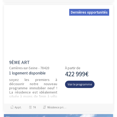
Dernières opportunités
9ÈME ART
Carrières-sur-Seine - 78420
À partir de
422 999€
1 logement disponible
soyez les premiers à
découvrir notre nouveau
Voir le programme
programme immobilier neuf !
La résidence est idéalement
située à moins de 5min à vélo
de la gare de Houilles -
Carrières-sur-Seine,
Appt.
T4
Résidence principale / PTZ, Investissement et Défiscalisation
proposant une...