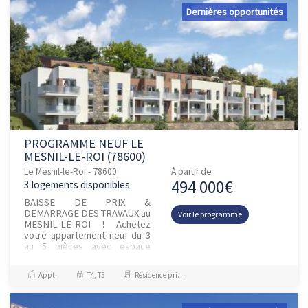
Dernières opportunités
PROGRAMME NEUF LE
MESNIL-LE-ROI (78600)
Le Mesnil-le-Roi - 78600
À partir de
494 000€
3 logements disponibles
BAISSE DE PRIX &
DEMARRAGE DES TRAVAUX au
Voir le programme
MESNIL-LE-ROI ! Achetez
votre appartement neuf du 3
au 5 pièces avec espace
extérieur et parking. Entre
Maisons-Laffitte et Saint-
Appt.
T4, T5
Résidence principale / PTZ
Germain en Laye, n...