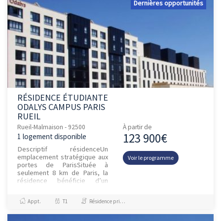
Dernières opportunités
RÉSIDENCE ÉTUDIANTE
ODALYS CAMPUS PARIS
RUEIL
Rueil-Malmaison - 92500
À partir de
123 900€
1 logement disponible
Descriptif résidenceUn
emplacement stratégique aux
Voir le programme
portes de ParisSituée à
seulement 8 km de Paris, la
résidence bénéficie d’un
accès direct au RER A et à
plusieurs lignes de bus,
Appt.
T1
Résidence principale / PTZ
permettant...