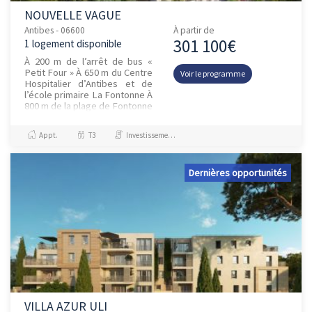
NOUVELLE VAGUE
Antibes - 06600
À partir de
301 100€
1 logement disponible
À 200 m de l’arrêt de bus «
Petit Four » À 650 m du Centre
Voir le programme
Hospitalier d’Antibes et de
l’école primaire La Fontonne À
800 m de la plage de Fontonne
Ouest À 1,7 km de...
Appt.
T3
Investissement et Défiscalisation
Dernières opportunités
VILLA AZUR ULI