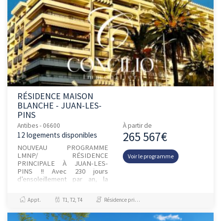
RÉSIDENCE MAISON
BLANCHE - JUAN-LES-
PINS
Antibes - 06600
À partir de
265 567€
12 logements disponibles
NOUVEAU PROGRAMME
LMNP/ RÉSIDENCE
Voir le programme
PRINCIPALE À JUAN-LES-
PINS !! Avec 230 jours
d’ensoleillement par an, la
Côte d’Azur reste la
destination mythique.La
Appt.
T1, T2, T4
Résidence principale / PTZ
résidence est située à 40 m
de la...