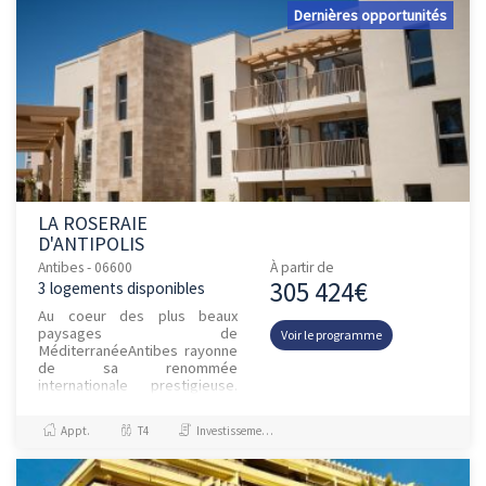
Dernières opportunités
LA ROSERAIE
D'ANTIPOLIS
Antibes - 06600
À partir de
305 424€
3 logements disponibles
Au coeur des plus beaux
paysages de
Voir le programme
MéditerranéeAntibes rayonne
de sa renommée
internationale prestigieuse.
Balnéaire et dynamique, la
troisième ville des Alpes-
Appt.
T4
Investissement et Défiscalisation
Maritimes conjugue un
patrimo...