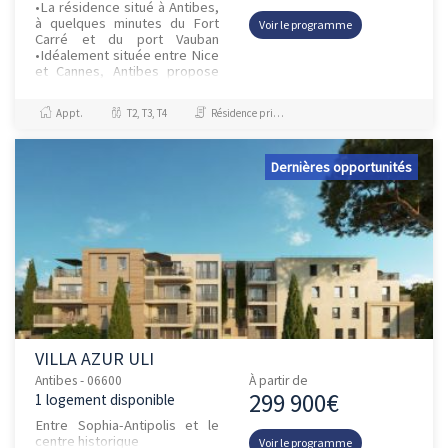
•La résidence situé à Antibes,
à quelques minutes du Fort
Voir le programme
Carré et du port Vauban
•Idéalement située entre Nice
et Cannes, Antibes propose
un art de vivre unique au coeur
de la Côte d'Azur •...
Appt.
T2, T3, T4
Résidence principale / PTZ, Investissement et Défiscalisation
Dernières opportunités
VILLA AZUR ULI
Antibes - 06600
À partir de
299 900€
1 logement disponible
Entre Sophia-Antipolis et le
centre historique
Voir le programme