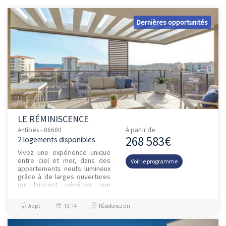
Dernières opportunités
LE RÉMINISCENCE
Antibes - 06600
À partir de
268 583€
2 logements disponibles
Vivez une expérience unique
entre ciel et mer, dans des
Voir le programme
appartements neufs lumineux
grâce à de larges ouvertures
qui laissent pénétrer une
lumière naturelle généreuse
tout au long de l’année...
Appt.
T3, T4
Résidence principale / PTZ, Investissement et Défiscalisation