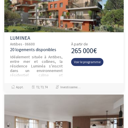
LUMINEA
Antibes - 06600
À partir de
265 000€
20 logements disponibles
Idéalement située à Antibes,
entre mer et collines, la
Voir le programme
résidence Luminéa s’inscrit
dans un environnement
résidentiel calme et
recherché, au cœur du
quartier des Combes. À
Appt.
T2, T3, T4
Investissement et Défiscalisation, Jeanbrun
proximité immédiate...