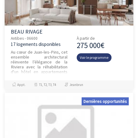
BEAU RIVAGE
Antibes - 06600
À partir de
275 000€
17 logements disponibles
Au cœur de Juan-les-Pins, cet
ensemble architectural
Voir le programme
réinvente l’élégance de la
Riviera avec la réhabilitation
d'un hôtel en appartements
de prestige, et la construction
de résidences compos...
Appt.
T1, T2, T3, T4
Jeanbrun
Dernières opportunités