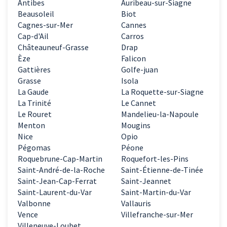
Antibes
Auribeau-sur-Siagne
Beausoleil
Biot
Cagnes-sur-Mer
Cannes
Cap-d'Ail
Carros
Châteauneuf-Grasse
Drap
Èze
Falicon
Gattières
Golfe-juan
Grasse
Isola
La Gaude
La Roquette-sur-Siagne
La Trinité
Le Cannet
Le Rouret
Mandelieu-la-Napoule
Menton
Mougins
Nice
Opio
Pégomas
Péone
Roquebrune-Cap-Martin
Roquefort-les-Pins
Saint-André-de-la-Roche
Saint-Étienne-de-Tinée
Saint-Jean-Cap-Ferrat
Saint-Jeannet
Saint-Laurent-du-Var
Saint-Martin-du-Var
Valbonne
Vallauris
Vence
Villefranche-sur-Mer
Villeneuve-Loubet