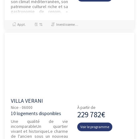
son climat méditerranéen, son
patrimoine culturel riche et sa
gastronomie de renom. «
So’Carlone » est une
résidence étudiante d’e...
Appt.
T1
Investissement et Défiscalisation
VILLA VERANI
Nice - 06000
À partir de
229 782€
10 logements disponibles
Une qualité de vie
incomparableUn quartier
Voir le programme
vivant et historiqueLe charme
de l'ancien sous un nouveau