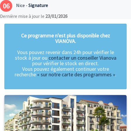
06
Nice -
Signature
Dernière mise à jour le
23/01/2026
Ce programme n'est plus disponible chez
VIANOVA.
Vous pouvez revenir dans 24h pour vérifier le
stock à jour ou
contacter un conseiller Vianova
pour vérifier le stock en direct.
Vous pouvez également continuer votre
recherche
« sur notre carte des programmes »
.