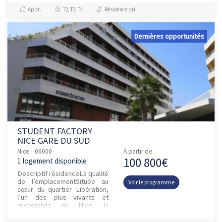
superbes percées vers la
Appt.
T2, T3, T4
Résidence principale / PTZ
mer...
Dernières opportunités
STUDENT FACTORY
NICE GARE DU SUD
Nice - 06000
À partir de
100 800€
1 logement disponible
Descriptif résidenceLa qualité
de l’emplacementSituée au
Voir le programme
cœur du quartier Libération,
l’un des plus vivants et
recherchés de Nice, la
résidence bénéficie d’un
cadre urbain dynamique tout