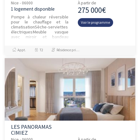
Nice - 06000
À partir de
275 000€
1 logement disponible
Pompe à chaleur réversible
pour le chauffage et la
Voir le programme
climatisationSèche-serviettes
électriquesMeuble vasque
avec miroir et bandeau
LEDPare-douches et pare-
bainsCuisine meubl...
Appt.
T2
Résidence principale / PTZ, Investissement et Défiscalisation
LES PANORAMAS
CIMIEZ
Nice - 06000
À partir de