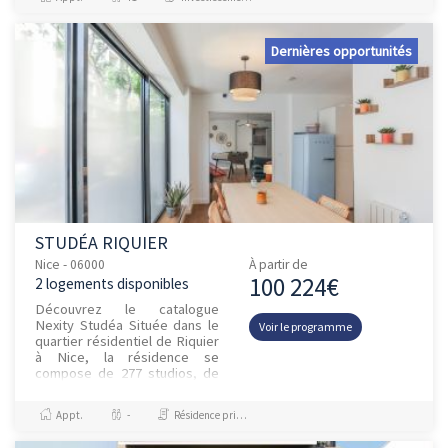
Dernières opportunités
STUDÉA RIQUIER
Nice - 06000
À partir de
100 224€
2 logements disponibles
Découvrez le catalogue
Nexity Studéa Située dans le
Voir le programme
quartier résidentiel de Riquier
à Nice, la résidence se
compose de 277 studios, de
17 à 19 m², meublés, équipés
et connectés au très haut...
Appt.
-
Résidence principale / PTZ, Investissement et Défiscalisation