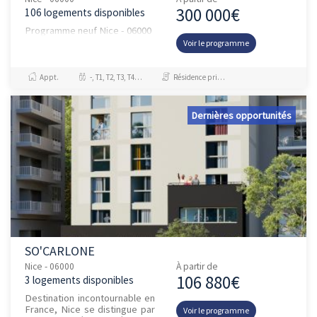
300 000€
106 logements disponibles
Programme neuf Nice - 06000
Voir le programme
Appt.
-, T1, T2, T3, T4, T5
Résidence principale / PTZ, Investissement et Défiscalisation
Dernières opportunités
SO'CARLONE
Nice - 06000
À partir de
106 880€
3 logements disponibles
Destination incontournable en
France, Nice se distingue par
Voir le programme