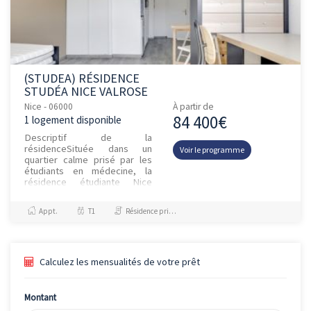
(STUDEA) RÉSIDENCE
STUDÉA NICE VALROSE
Nice - 06000
À partir de
84 400€
1 logement disponible
Descriptif de la
résidenceSituée dans un
Voir le programme
quartier calme prisé par les
étudiants en médecine, la
résidence étudiante Nice
Valrose offre une proximité
immédiate avec la faculté des
Appt.
T1
Résidence principale / PTZ
Sciences de...
Calculez les mensualités de votre prêt
Montant