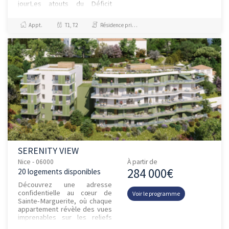
jourLes atouts du Déficit
Foncier et du statut LMNP
Appt.
T1, T2
Résidence principale / PTZ
SERENITY VIEW
Nice - 06000
À partir de
284 000€
20 logements disponibles
Découvrez une adresse
confidentielle au cœur de
Voir le programme
Sainte-Marguerite, où chaque
appartement révèle des vues
imprenables sur les reliefs
varois et, pour certains, de