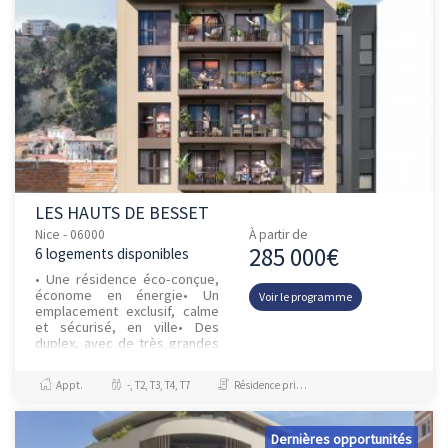
LES HAUTS DE BESSET
Nice - 06000
À partir de
285 000€
6 logements disponibles
• Une résidence éco-conçue,
économe en énergie• Un
Voir le programme
emplacement exclusif, calme
et sécurisé, en ville• Des
duplex, avec de très grandes
terrasses• Des appart...
Appt.
-, T2, T3, T4, T7
Résidence principale / PTZ, Investissement et Défiscalisation
Dernières opportunités