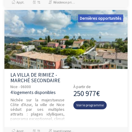
Appt.
T1
Résidence principale / PTZ, Investissement et Défiscalisation
en...
Dernières opportunités
LA VILLA DE RIMIEZ -
MARCHÉ SECONDAIRE
Nice - 06000
À partir de
250 977€
4 logements disponibles
Nichée sur la majestueuse
Côte d'Azur, la ville de Nice
Voir le programme
séduit par ses multiples
attraits : plages idylliques,
panorama exceptionnel, climat
ensoleillé, places animées,
musées, commerces, re...
Appt.
T1
Investissement et Défiscalisation