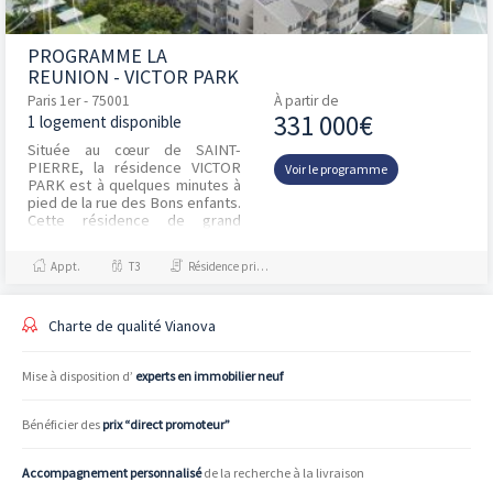
d’une maison : en effet les biens construit se trouvent être aux 
dernières normes environnementales et énergétiques. De plus, 
PROGRAMME LA
les frais de notaire sont moindres par rapport à un achat 
REUNION - VICTOR PARK
immobilier ancien.
Paris 1er - 75001
À partir de
331 000€
1 logement disponible
Découvrez tous nos biens disponibles à Paris 1er
Située au cœur de SAINT-
PIERRE, la résidence VICTOR
Voir le programme
Avec Vianova, vous avez un accès direct à plus de 10 000 
PARK est à quelques minutes à
programmes neufs disponibles à Paris 1er. Votre localisation 
pied de la rue des Bons enfants.
Cette résidence de grand
étant en zone Abis, vous pouvez profiter du dispositif Pinel dans 
standing dispose d'une
son entièreté et bénéficiez d’avantages fiscaux conséquents. 
situation remarquable, à de...
Appt.
T3
Résidence principale / PTZ
N’hésitez pas à nous contacter au 0806 110 456 pour nous 
présenter votre projet dans le domaine de l’immobilier neuf.
Charte de qualité Vianova
Mise à disposition d’
experts en immobilier neuf
Bénéficier des
prix “direct promoteur”
Accompagnement personnalisé
de la recherche à la livraison