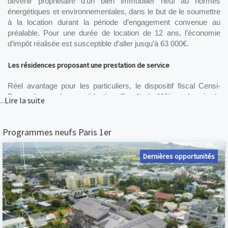
devenir propriétaire d’un bien immobilier neuf au normes 
énergétiques et environnementales, dans le but de le soumettre 
à la location durant la période d’engagement convenue au 
préalable. Pour une durée de location de 12 ans, l’économie 
d’impôt réalisée est susceptible d’aller jusqu’à 63 000€.
Les résidences proposant une prestation de service
Réel avantage pour les particuliers, le dispositif fiscal Censi-
Bouvard accorde une réduction d’impôt de 11% sur le prix de 
...
Lire la suite
revient d’une acquisition immobilière. En plus de cela, 
l’investisseur peut prétendre à une récupération de TVA à 20% 
rendant l’investissement locatif encore plus rentable. En 
Programmes neufs Paris 1er
contrepartie, le propriétaire s’engage à louer son bien meublé 
pendant une période de 9 ans minimum.
Dernières opportunités
L'engouement autour des programmes neufs
La reprise du marché du logement neuf en France est plus que 
jamais d’actualité, et particulièrement en Île-de-France. Par 
rapport à l’immobilier ancien, les biens neufs attirent de plus en 
plus les Parisiens en quête d’un appartement, d’un studio ou 