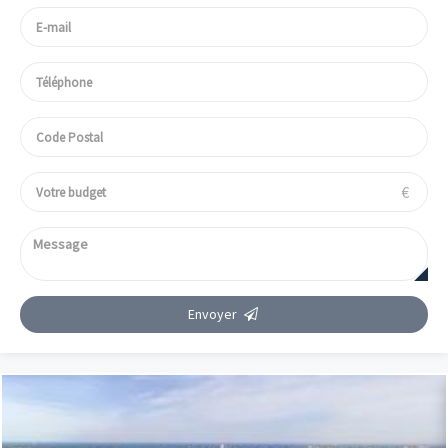
€
Envoyer