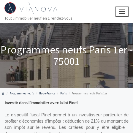
Togg
Tout l'immobilier neuf en 1 rendez-vous
navig
Programmes neufs Paris 1er -
75001
Programmes neufs
Ile-de-France
Paris
Programmes neufs Paris 1er
Investir dans l’immobilier avec la loi Pinel
Le dispositif fiscal Pinel permet à un investisseur particulier de 
profiter d’économies d’impôts : déduction de 21% du montant de 
son impôt sur le revenu. Les critères pour y être éligible : 