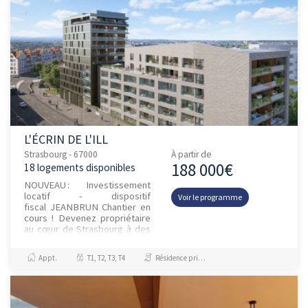
L'ÉCRIN DE L'ILL
Strasbourg - 67000
À partir de
188 000€
18 logements disponibles
NOUVEAU : Investissement
locatif - dispositif
Voir le programme
fiscal JEANBRUN Chantier en
cours ! Devenez propriétaire
au cœur de Strasbourg à des
conditions exceptionnelles.
Avec Vianova, accédez à la...
Appt.
T1, T2, T3, T4
Résidence principale / PTZ