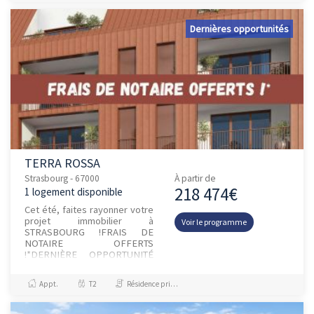
Dernières opportunités
TERRA ROSSA
Strasbourg - 67000
À partir de
218 474€
1 logement disponible
Cet été, faites rayonner votre
projet immobilier à
Voir le programme
STRASBOURG !FRAIS DE
NOTAIRE OFFERTS
!*DERNIÈRE OPPORTUNITÉ
: VOTRE APPARTEMENTS 2
PIÈCES - Fin de...
Appt.
T2
Résidence principale / PTZ, Investissement et Défiscalisation