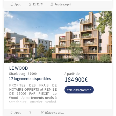
proximité immédiate d...
Appt.
T2, T3, T4
Résidence principale / PTZ, Investissement et Défiscalisation
LE WOOD
Strasbourg - 67000
À partir de
184 900€
12 logements disponibles
PROFITEZ DES FRAIS DE
NOTAIRE OFFERTS et REMISE
Voir le programme
DE 1500€ PAR PIECE* Le
Wood - Appartements neufs à
Strasbourg, quartier Neuhof.
Située 89 avenue du Neuhof,
la résidence s'inscrit au co...
Appt.
-
Résidence principale / PTZ