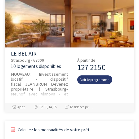
LE BEL AIR
Strasbourg - 67000
À partir de
127 215€
10 logements disponibles
NOUVEAU : Investissement
locatif - dispositif
Voir le programme
fiscal JEANBRUN Devenez
propriétaire à Strasbourg-
Neuhof avec Vianova - et
profitez d’une TVA réduite à
5,5 % Le chantier a
Appt.
T2, T3, T4, T5
Résidence principale / PTZ
démarré... et il...
Calculez les mensualités de votre prêt