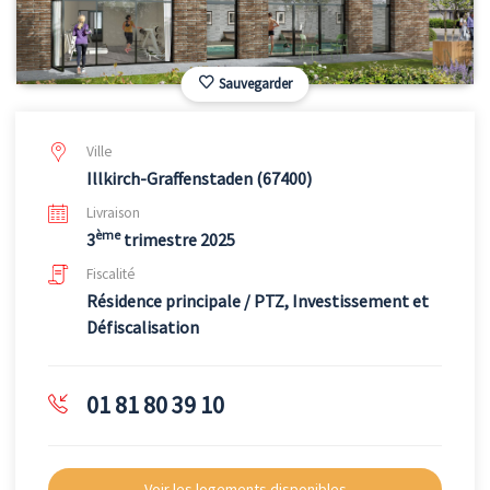
Sauvegarder
Ville
Illkirch-Graffenstaden (67400)
Livraison
ème
3
trimestre 2025
Fiscalité
Résidence principale / PTZ, Investissement et
Défiscalisation
01 81 80 39 10
Voir les logements disponibles