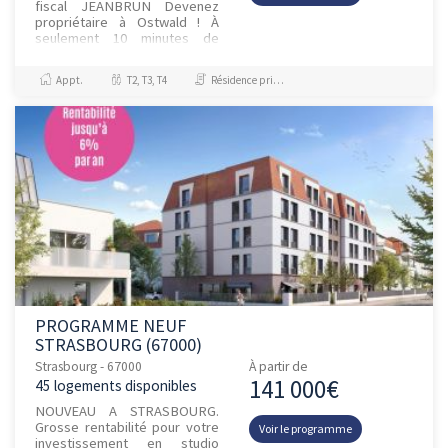
fiscal JEANBRUN Devenez
propriétaire à Ostwald ! À
seulement 10 minutes de
Strasbourg, respirez,
détendez-vous, profitez du
Appt.
T2, T3, T4
Résidence principale / PTZ
calme… et de la p...
PROGRAMME NEUF
STRASBOURG (67000)
Strasbourg - 67000
À partir de
141 000€
45 logements disponibles
NOUVEAU A STRASBOURG.
Grosse rentabilité pour votre
Voir le programme
investissement en studio