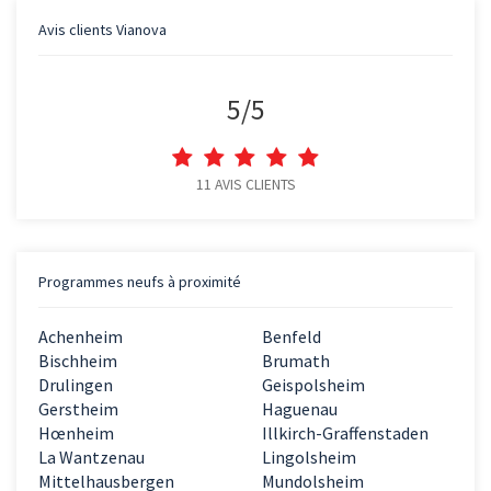
Avis clients
Vianova
5
/
5
11
AVIS CLIENTS
Programmes neufs à proximité
Achenheim
Benfeld
Bischheim
Brumath
Drulingen
Geispolsheim
Gerstheim
Haguenau
Hœnheim
Illkirch-Graffenstaden
La Wantzenau
Lingolsheim
Mittelhausbergen
Mundolsheim