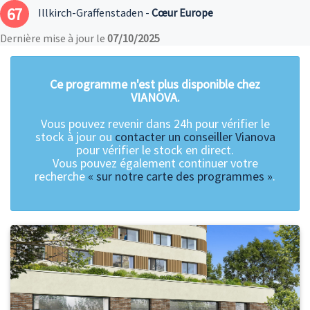
67
Illkirch-Graffenstaden -
Cœur Europe
Dernière mise à jour le
07/10/2025
Ce programme n'est plus disponible chez
VIANOVA.
Vous pouvez revenir dans 24h pour vérifier le
stock à jour ou
contacter un conseiller Vianova
pour vérifier le stock en direct.
Vous pouvez également continuer votre
recherche
« sur notre carte des programmes »
.