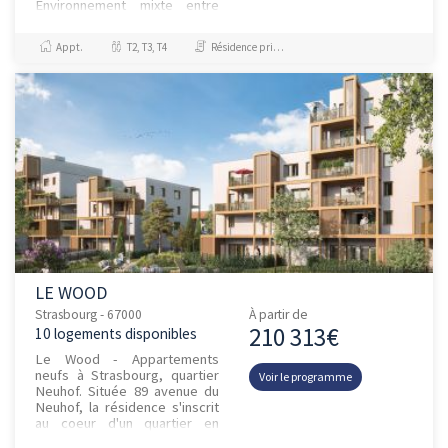
Environnement mixte entre
dynamisme citadin et esprit
de quartier ; Cadre de vi...
Appt.
T2, T3, T4
Résidence principale / PTZ, Investissement et Défiscalisation
LE WOOD
Strasbourg - 67000
À partir de
210 313€
10 logements disponibles
Le Wood - Appartements
neufs à Strasbourg, quartier
Voir le programme
Neuhof. Située 89 avenue du
Neuhof, la résidence s'inscrit
au coeur d'un quartier en
pleine transformation, à