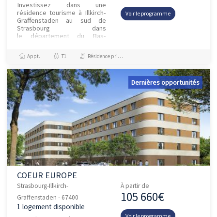
Investissez dans une
résidence tourisme à Illkirch-
Voir le programme
Graffenstaden au sud de
Strasbourg dans
le département du Bas-
Rhin.Strasbourg : une
métropole qui bénéficie d’une
Appt.
T1
Résidence principale / PTZ
situation privilégiée, à...
Dernières opportunités
COEUR EUROPE
Strasbourg-Illkirch-
À partir de
105 660€
Graffenstaden - 67400
1 logement disponible
Voir le programme