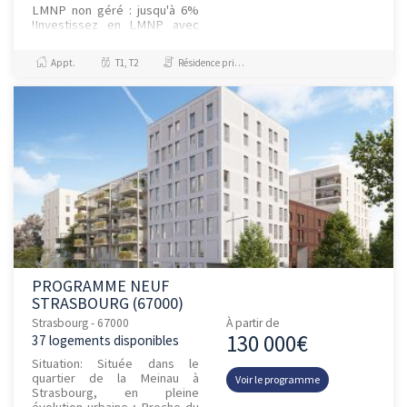
LMNP non géré : jusqu'à 6%
!Investissez en LMNP avec
mandat de gestion au sein une
résidence neuve dédiée aux
Appt.
T1, T2
Résidence principale / PTZ, Investissement et Défiscalisation
jeu...
PROGRAMME NEUF
STRASBOURG (67000)
Strasbourg - 67000
À partir de
130 000€
37 logements disponibles
Situation: Située dans le
quartier de la Meinau à
Voir le programme
Strasbourg, en pleine
évolution urbaine ; Proche du