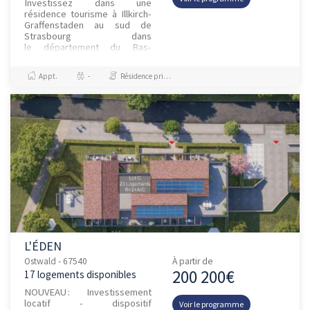
Investissez dans une
résidence tourisme à Illkirch-
Graffenstaden au sud de
Strasbourg dans
le département du Bas-
Rhin.Strasbourg : une
métropole qui bénéficie d...
Appt.
-
Résidence principale / PTZ, Investissement et Défiscalisation
L'ÉDEN
Ostwald - 67540
À partir de
200 200€
17 logements disponibles
NOUVEAU : Investissement
locatif - dispositif
Voir le programme