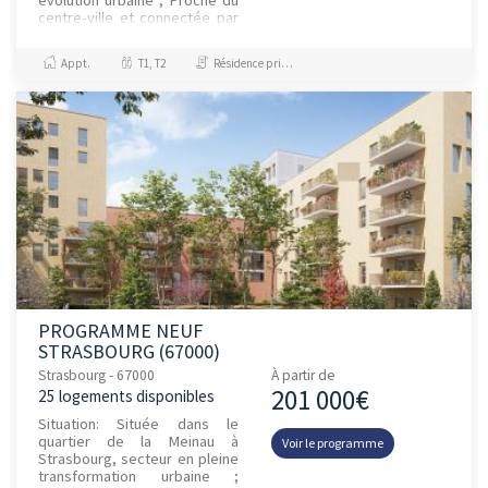
centre-ville et connectée par
tramway et bus ; À proximité
immédiate des écoles, c...
Appt.
T1, T2
Résidence principale / PTZ, Investissement et Défiscalisation
PROGRAMME NEUF
STRASBOURG (67000)
Strasbourg - 67000
À partir de
201 000€
25 logements disponibles
Situation: Située dans le
quartier de la Meinau à
Voir le programme
Strasbourg, secteur en pleine
transformation urbaine ;