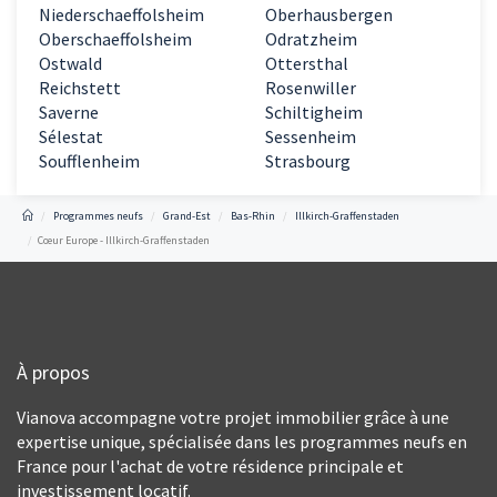
Niederschaeffolsheim
Oberhausbergen
Oberschaeffolsheim
Odratzheim
Ostwald
Ottersthal
Reichstett
Rosenwiller
Saverne
Schiltigheim
Sélestat
Sessenheim
Soufflenheim
Strasbourg
Programmes neufs
Grand-Est
Bas-Rhin
Illkirch-Graffenstaden
Cœur Europe - Illkirch-Graffenstaden
À propos
Vianova accompagne votre projet immobilier grâce à une
expertise unique, spécialisée dans les programmes neufs en
France pour l'achat de votre résidence principale et
investissement locatif.