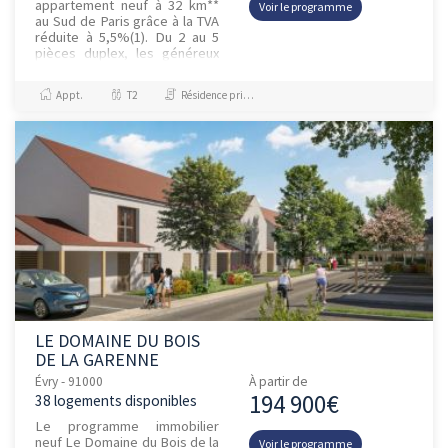
appartement neuf à 32 km**
Voir le programme
au Sud de Paris grâce à la TVA
réduite à 5,5%(1). Du 2 au 5
pièces duplex, les généreux
appartements se déclinent en
une large palette d’...
Appt.
T2
Résidence principale / PTZ
LE DOMAINE DU BOIS
DE LA GARENNE
Évry - 91000
À partir de
194 900€
38 logements disponibles
Le programme immobilier
neuf Le Domaine du Bois de la
Voir le programme