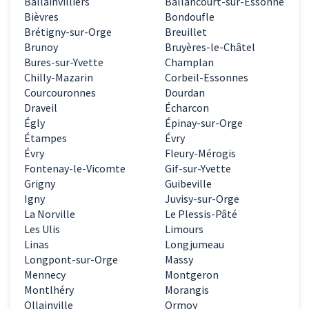
Ballainvilliers
Ballancourt-sur-Essonne
Bièvres
Bondoufle
Brétigny-sur-Orge
Breuillet
Brunoy
Bruyères-le-Châtel
Bures-sur-Yvette
Champlan
Chilly-Mazarin
Corbeil-Essonnes
Courcouronnes
Dourdan
Draveil
Écharcon
Égly
Épinay-sur-Orge
Étampes
Évry
Évry
Fleury-Mérogis
Fontenay-le-Vicomte
Gif-sur-Yvette
Grigny
Guibeville
Igny
Juvisy-sur-Orge
La Norville
Le Plessis-Pâté
Les Ulis
Limours
Linas
Longjumeau
Longpont-sur-Orge
Massy
Mennecy
Montgeron
Montlhéry
Morangis
Ollainville
Ormoy