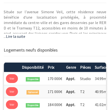
Située sur l'avenue Simone Veil, cette résidence neuve
bénéficie d'une localisation privilégiée, à proximité
immédiate du centre-ville et des gares desservies par le RER
D et le Tramway T12, accessibles en moins de 10 minutes à
pied, assurant des liaisons rapides vers Paris et les principaux
...
Lire la suite
pôles économiques franciliens.
Le quartier offre un environnement complet avec des
Logements neufs disponibles
commerces de proximité, un centre commercial régional (le
Spot), de nombreux restaurants ainsi que des établissements
scolaires, des équipements sportifs et culturels accessibles à
Disponibilité
Prix
Genre
Pièces
Surface
pied. Le Parc des Coquibus, offre également 20 hectares
d'espaces verts et de détente avec espaces de jeux pour
2
170 000€
Appt.
Studio
34.99m
Voir
Disponible
enfants et aires de pique-nique.
2
171 000€
Appt.
T2
40.95m
Voir
« Les Terrasses du Parc » propose 91 appartements en
Optionné
accession, du studio au 5 pièces, tous prolongés par un
espace extérieur privatif : loggia, balcon, terrasse ou jardin.
2
184 000€
Appt.
T2
41.02m
Voir
Disponible
Les derniers étages bénéficient de très belles terrasses aux