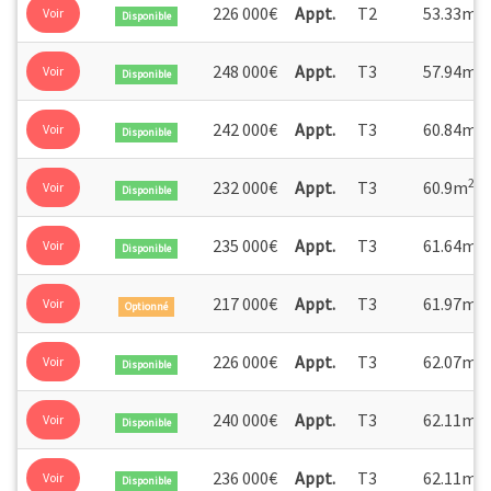
2
226 000€
Appt.
T2
53.33m
Voir
Disponible
2
248 000€
Appt.
T3
57.94m
Voir
Disponible
2
242 000€
Appt.
T3
60.84m
Voir
Disponible
2
232 000€
Appt.
T3
60.9m
Voir
Disponible
2
235 000€
Appt.
T3
61.64m
Voir
Disponible
2
217 000€
Appt.
T3
61.97m
Voir
Optionné
2
226 000€
Appt.
T3
62.07m
Voir
Disponible
2
240 000€
Appt.
T3
62.11m
Voir
Disponible
2
236 000€
Appt.
T3
62.11m
Voir
Disponible