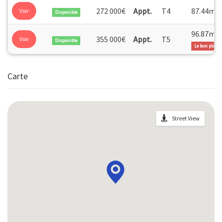
2
272 000€
Appt.
T4
87.44m
Voir
Disponible
2
96.87m
355 000€
Appt.
T5
Voir
Disponible
Le bon plan
Carte
Street View