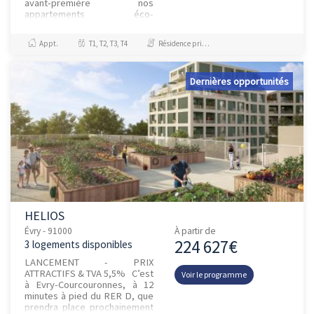
avant-première nos
appartements éco-
responsables ! Chez
Bouygues Immobilier, notre
Appt.
T1, T2, T3, T4
Résidence principale / PTZ, Investissement et Défiscalisation
engagement ne se limite pas à
cons...
Dernières opportunités
HELIOS
Évry - 91000
À partir de
224 627€
3 logements disponibles
LANCEMENT - PRIX
ATTRACTIFS & TVA 5,5% C’est
Voir le programme
à Evry-Courcouronnes, à 12
minutes à pied du RER D, que
prendra place prochainement