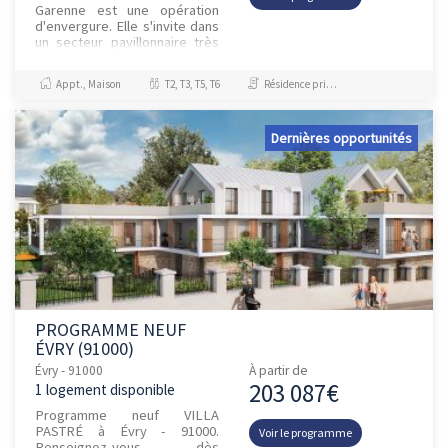
Garenne est une opération
d'envergure. Elle s'invite dans
un secteur pavillonnaire très
paisible à deux pas d'une forêt
protégée constit...
Appt., Maison
T2, T3, T5, T6
Résidence principale / PTZ
Dernières opportunités
PROGRAMME NEUF
ÉVRY (91000)
Évry - 91000
À partir de
203 087€
1 logement disponible
Programme neuf VILLA
PASTRÉ à Évry - 91000.
Voir le programme
Renseignez-vous dès