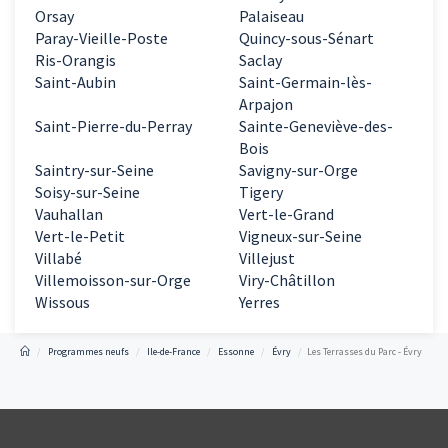
Orsay
Palaiseau
Paray-Vieille-Poste
Quincy-sous-Sénart
Ris-Orangis
Saclay
Saint-Aubin
Saint-Germain-lès-
Arpajon
Saint-Pierre-du-Perray
Sainte-Geneviève-des-
Bois
Saintry-sur-Seine
Savigny-sur-Orge
Soisy-sur-Seine
Tigery
Vauhallan
Vert-le-Grand
Vert-le-Petit
Vigneux-sur-Seine
Villabé
Villejust
Villemoisson-sur-Orge
Viry-Châtillon
Wissous
Yerres
Programmes neufs
Ile-de-France
Essonne
Évry
Les Terrasses du Parc - Évry