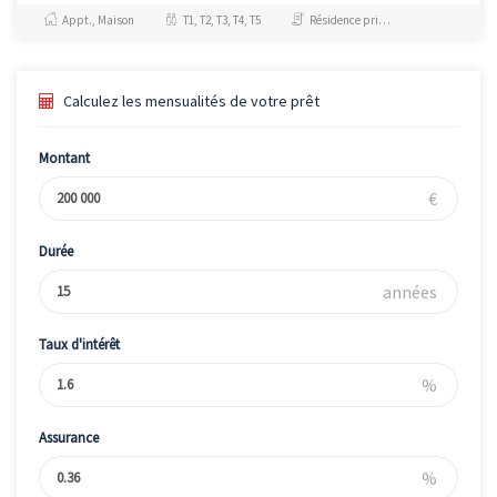
réduite à 5% au...
Appt., Maison
T1, T2, T3, T4, T5
Résidence principale / PTZ, Investissement et Défiscalisation
Calculez les mensualités de votre prêt
Montant
€
Durée
années
Taux d'intérêt
%
Assurance
%