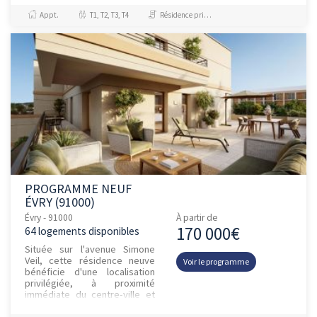
appartements du studi...
Appt.
T1, T2, T3, T4
Résidence principale / PTZ, Investissement et Défiscalisation
PROGRAMME NEUF
ÉVRY (91000)
Évry - 91000
À partir de
170 000€
64 logements disponibles
Située sur l'avenue Simone
Veil, cette résidence neuve
Voir le programme
bénéficie d'une localisation
privilégiée, à proximité
immédiate du centre-ville et
des gares desservies par le
RER D et le Tramway T12,...