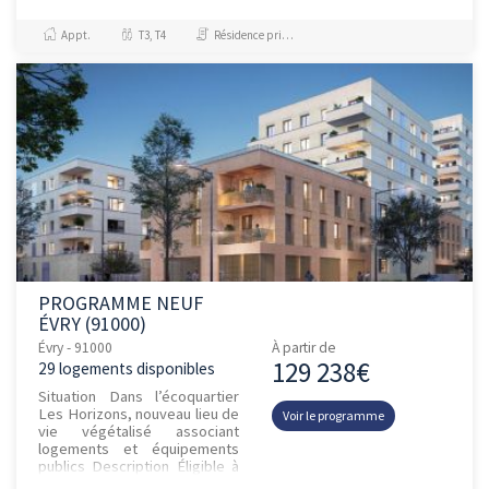
une nouvelle résidence de
choix de 43 logements, sign...
Appt.
T3, T4
Résidence principale / PTZ
PROGRAMME NEUF
ÉVRY (91000)
Évry - 91000
À partir de
129 238€
29 logements disponibles
Situation Dans l’écoquartier
Les Horizons, nouveau lieu de
Voir le programme
vie végétalisé associant
logements et équipements
publics Description Éligible à
la TVA réduite à 5,5 % 84