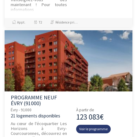
maintenant ! Pour toutes
informations
complémentaires, prenez
contact avec nous !
Appt.
T2
Résidence principale / PTZ
PROGRAMME NEUF
ÉVRY (91000)
Évry - 91000
À partir de
123 083€
21 logements disponibles
Au cœur de l'écoquartier Les
Horizons à Evry-
Voir le programme
Courcouronnes, découvrez en