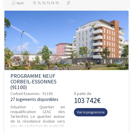
Appt.
T1, T2, T3, T4, T5
PROGRAMME NEUF
CORBEIL-ESSONNES
(91100)
Corbeil-Essonnes - 91100
À partir de
103 742€
27 logements disponibles
Situation : Quartier en
requalification (ZAC des
Voir le programme
Tarterêts) Le quartier autour
de la résidence évolue vers
plus de confort et de praticité.
Description : Éligible à la TVA