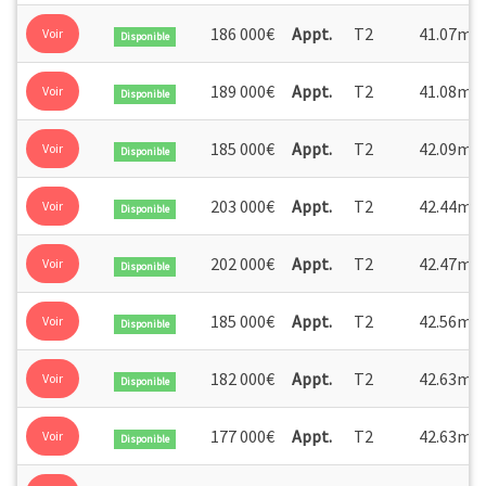
volumes généreux, offrant un véritable prolongement de
2
186 000€
Appt.
T2
41.07m
Voir
Disponible
l'espace de vie. Chaque logement dispose également d'une
place de parking, garantissant un confort d'usage au
2
quotidien.
189 000€
Appt.
T2
41.08m
Voir
Disponible
2
185 000€
Appt.
T2
42.09m
Voir
Disponible
2
203 000€
Appt.
T2
42.44m
Voir
Disponible
2
202 000€
Appt.
T2
42.47m
Voir
Disponible
2
185 000€
Appt.
T2
42.56m
Voir
Disponible
2
182 000€
Appt.
T2
42.63m
Voir
Disponible
2
177 000€
Appt.
T2
42.63m
Voir
Disponible