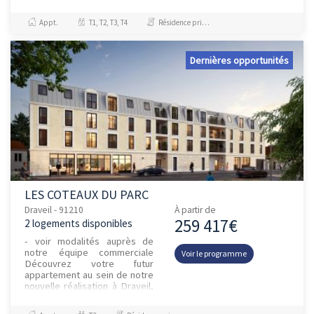
bénéficiant des commodités
essentielles a...
Appt.
T1, T2, T3, T4
Résidence principale / PTZ
Dernières opportunités
LES COTEAUX DU PARC
Draveil - 91210
À partir de
259 417€
2 logements disponibles
- voir modalités auprès de
notre équipe commerciale
Voir le programme
Découvrez votre futur
appartement au sein de notre
nouvelle réalisation à Draveil,
composée uniquement de 30
appartements du studio...