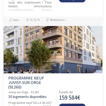
vous dès maintenant ! Pour
toutes informations
complémentaires, prenez
contact avec nous !
Appt.
T1, T2, T3
Résidence principale / PTZ
PROGRAMME NEUF
JUVISY-SUR-ORGE
(91260)
Juvisy-sur-Orge - 91260
À partir de
159 584€
30 logements disponibles
Programme neuf VILLA BLAZY