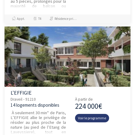
au 5 pièces, prolongés pour la
majorité de balcon ou
terrasse. Aux derniers étages,
certains privilégiés profite...
Appt.
T4
Résidence principale / PTZ, Investissement et Défiscalisation
L'EFFIGIE
Draveil - 91210
À partir de
224 000€
14 logements disponibles
À seulement 30 min* de Paris,
L’EFFIGIE allie le privilège de
Voir le programme
résider au plus proche de la
nature (au pied de l’Etang de
Laveyssiere), tout en