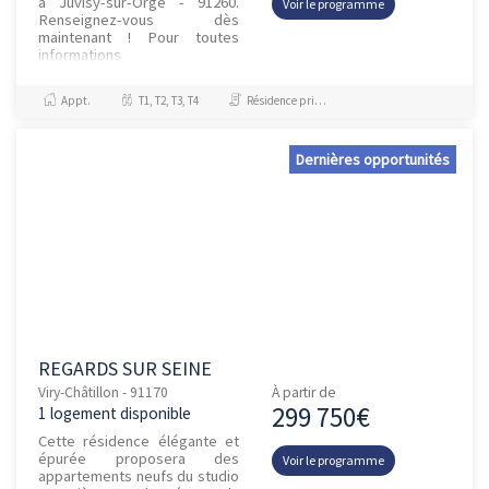
à Juvisy-sur-Orge - 91260.
Voir le programme
Renseignez-vous dès
maintenant ! Pour toutes
informations
complémentaires, prenez
contact avec nous !
Appt.
T1, T2, T3, T4
Résidence principale / PTZ
Dernières opportunités
REGARDS SUR SEINE
Viry-Châtillon - 91170
À partir de
299 750€
1 logement disponible
Cette résidence élégante et
épurée proposera des
Voir le programme
appartements neufs du studio