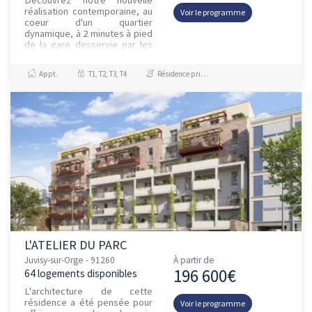
réalisation contemporaine, au
Voir le programme
coeur d'un quartier
dynamique, à 2 minutes à pied
de la gare desservie par les
RER C et D, facilitant l'accès à
Paris en 11 minutes, et...
Appt.
T1, T2, T3, T4
Résidence principale / PTZ, Investissement et Défiscalisation
L'ATELIER DU PARC
Juvisy-sur-Orge - 91260
À partir de
196 600€
64 logements disponibles
L'architecture de cette
résidence a été pensée pour
Voir le programme