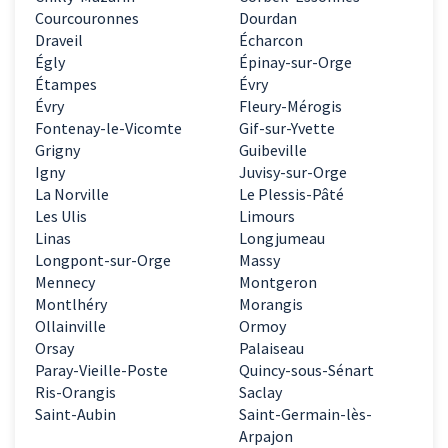
Courcouronnes
Dourdan
Draveil
Écharcon
Égly
Épinay-sur-Orge
Étampes
Évry
Évry
Fleury-Mérogis
Fontenay-le-Vicomte
Gif-sur-Yvette
Grigny
Guibeville
Igny
Juvisy-sur-Orge
La Norville
Le Plessis-Pâté
Les Ulis
Limours
Linas
Longjumeau
Longpont-sur-Orge
Massy
Mennecy
Montgeron
Montlhéry
Morangis
Ollainville
Ormoy
Orsay
Palaiseau
Paray-Vieille-Poste
Quincy-sous-Sénart
Ris-Orangis
Saclay
Saint-Aubin
Saint-Germain-lès-
Arpajon