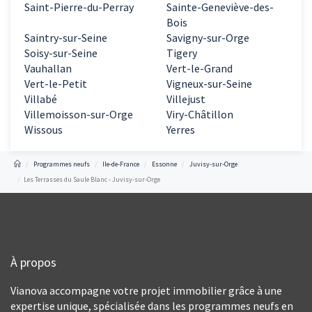
Saint-Pierre-du-Perray
Sainte-Geneviève-des-
Bois
Saintry-sur-Seine
Savigny-sur-Orge
Soisy-sur-Seine
Tigery
Vauhallan
Vert-le-Grand
Vert-le-Petit
Vigneux-sur-Seine
Villabé
Villejust
Villemoisson-sur-Orge
Viry-Châtillon
Wissous
Yerres
Programmes neufs
Ile-de-France
Essonne
Juvisy-sur-Orge
Les Terrasses du Saule Blanc - Juvisy-sur-Orge
À propos
Vianova accompagne votre projet immobilier grâce à une
expertise unique, spécialisée dans les programmes neufs en