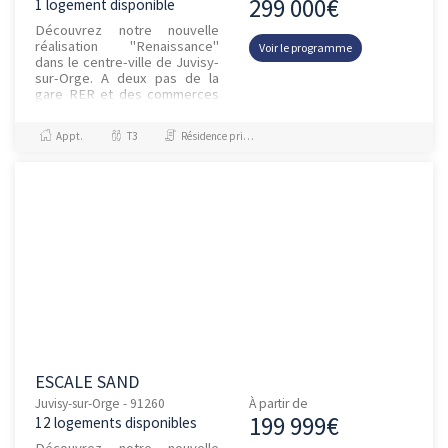
299 000€
1 logement disponible
Découvrez notre nouvelle
réalisation "Renaissance"
Voir le programme
dans le centre-ville de Juvisy-
sur-Orge. A deux pas de la
gare RER et des commerces
de la la Grande Rue, cette
résidence de 10...
Appt.
T3
Résidence principale / PTZ, Investissement et Défiscalisation
ESCALE SAND
Juvisy-sur-Orge - 91260
À partir de
199 999€
12 logements disponibles
Découvrez notre nouvelle