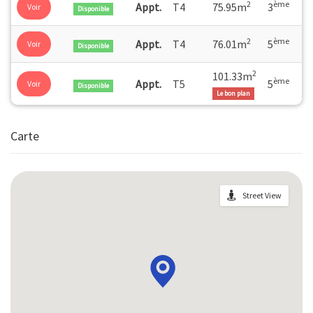
2
ème
Appt.
T4
75.95m
3
Voir
Disponible
2
ème
Appt.
T4
76.01m
5
Voir
Disponible
2
101.33m
ème
Appt.
T5
5
Voir
Disponible
Le bon plan
Carte
Street View