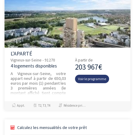
L'APARTÉ
Vigneux-sur-Seine - 91270
À partir de
203 967€
4 logements disponibles
A Vigneux-sur-Seine, votre
appart neuf à partir de 650,03
Voir le programme
euros par mois (1) pendant les
3 premières années (le
montant affiché tient compte
de l'offre commerciale) +
FRAIS DE NOTAIRE OFFERT...
Appt.
T2, T3, T4
Résidence principale / PTZ, Investissement et Défiscalisation
Calculez les mensualités de votre prêt