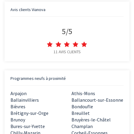
Avis clients
Vianova
5
/
5
11
AVIS CLIENTS
Programmes neufs à proximité
Arpajon
Athis-Mons
Ballainvilliers
Ballancourt-sur-Essonne
Bièvres
Bondoufle
Brétigny-sur-Orge
Breuillet
Brunoy
Bruyères-le-Châtel
Bures-sur-Yvette
Champlan
Chilly-Mazarin
Corbeil-Essonnes