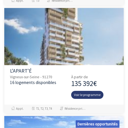
Appt.
T3
Résidence principale / PTZ, Investissement et Défiscalisation
L'APART'É
Vigneux-sur-Seine - 91270
À partir de
135 392€
16 logements disponibles
Voir le programme
Appt.
T1, T2, T3, T4
Résidence principale / PTZ, Investissement et Défiscalisation
Dernières opportunités