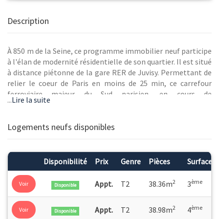
Description
À 850 m de la Seine, ce programme immobilier neuf participe
à l'élan de modernité résidentielle de son quartier. Il est situé
à distance piétonne de la gare RER de Juvisy. Permettant de
relier le coeur de Paris en moins de 25 min, ce carrefour
ferroviaire majeur du Sud parisien, en cours de
...
Lire la suite
réaménagement, va être desservi par la ligne 7 du tramway
dans les années à venir.* Projet en cours. Source : iledefrance-
mobilites.fr
Logements neufs disponibles
Disponibilité
Prix
Genre
Pièces
Surface
2
ème
Appt.
T2
38.36m
3
Voir
Disponible
2
ème
Appt.
T2
38.98m
4
Voir
Disponible