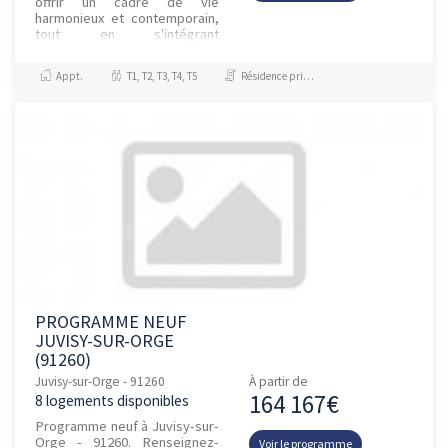
offrir un cadre de vie
harmonieux et contemporain,
tout en s'intégrant
parfaitement au quartier.
Composée de matériaux de
Appt.
T1, T2, T3, T4, T5
Résidence principale / PTZ
qualité et de fi...
PROGRAMME NEUF
JUVISY-SUR-ORGE
(91260)
Juvisy-sur-Orge - 91260
À partir de
164 167€
8 logements disponibles
Programme neuf à Juvisy-sur-
Orge - 91260. Renseignez-
Voir le programme