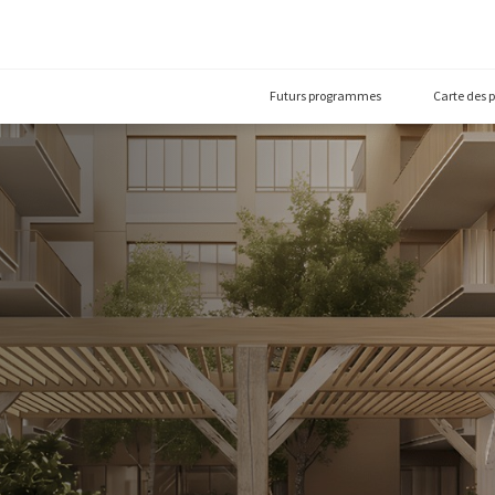
Futurs prog
le
5011)