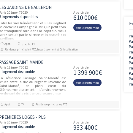
PROGRAMME LA REUNION -
unités
VICTOR PARK
Paris 1er - 75001
À partir de
331 00
1 logement disponible
Située au cœur de SAINT-PIERRE, la
résidence VICTOR PARK est à quelques
Voir le prog
minutes à pied de la rue des Bons enfants.
Cette résidence de grand standing dispose
d'une situation remarquable, à de...
Appt.
T3
Résidence principale / PTZ
LES JARDINS DE GALLERON
Paris 20ème - 75020
À partir de