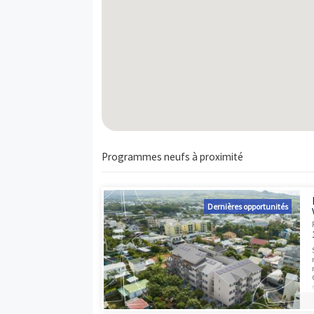
005
Appt.
T4
1
Carte