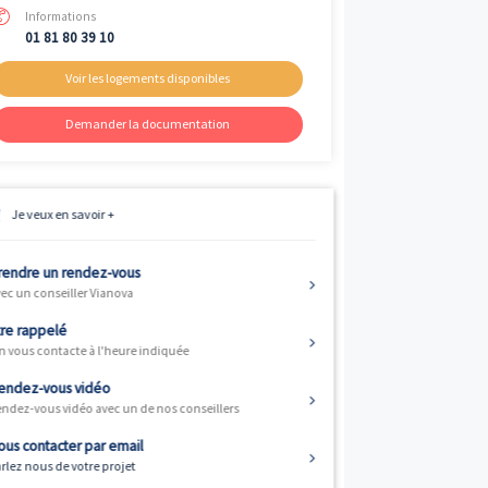
Livraison
er
1
trimestre 2025
Fiscalité
Résidence principale / PTZ, Investisse
et Défiscalisation
Informations
01 81 80 39 10
Voir les logements disponibles
Demander la documentation
ts sont de type
Je veux en savoir +
mestre 2025. Le
P.