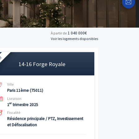
1 04
À partir de
Voir les logemen
Neuf
14-16 Forge Royale
Ville
Paris 11ème (75011)