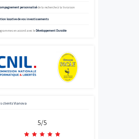
Voir
%
Simulez
Simulateur de mensualités offrant des données à titre indicatif.
informations précises et adaptées, appelez Vianova.
Street View
Charte de qualité Vianova
Mise à disposition d’
experts en immobilier neuf
Bénéficier des
prix “direct promoteur”
Accompagnement personnalisé
de la recherche à la livraison
Gestion locative de vos investissements
Programmes en accord avec le
Développement Durable