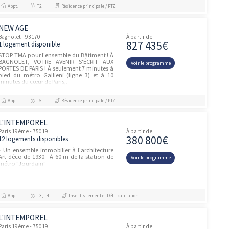
933 40
1 logement disponible
- Dans une rue arborée et commerçante. -
Les appartements disposent tous d'une
Voir le prog
cave.
Appt.
T4
Investissement et Défiscalisation
PREMIERES LOGES - PLS
unités
Paris 20ème - 75020
À partir de
933 40
1 logement disponible
- Dans une rue arborée et commerçante. -
Les appartements disposent tous d'une
Voir le prog
cave.
Appt.
T4
Investissement et Défiscalisation
PROGRAMME NEUF PARIS 13ÈME
unités
(75013)
Paris 13ème - 75013
À partir de