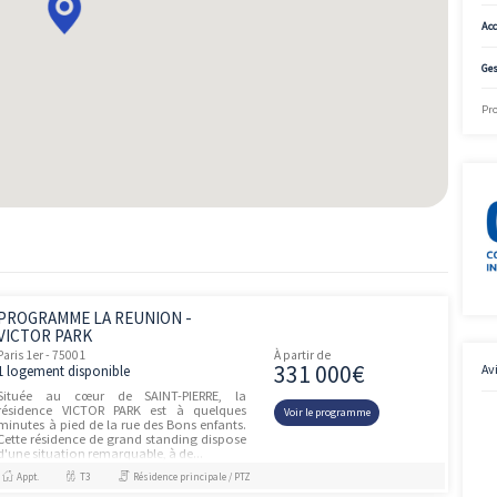
2
ème
04.75m
3
1 400 000€
Disponible