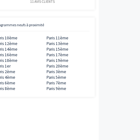
0€
Avis clients
Vianova
ramme
5
/
5
11
AVIS CLIENTS