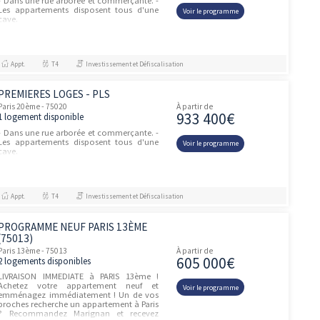
610 00
6 logements disponibles
Entre les rues Irénée Blanc et Jules Siegfried
se cache la Campagne à Paris, un petit coin
Voir le prog
de tranquillité rare dans la capitale. Vous
serez séduit par le silence et la beauté des
pavillons...
Appt.
-, T2, T3, T4
Résidence principale / PTZ, Investissement et Défiscalisation
PASSAGE SAINT MANDE
unités
Paris 12ème - 75012
À partir de
1 399 
1 logement disponible
La résidence Passage Saint-Mandé est
située entre la rue du Niger et l’avenue de
Voir le prog
Saint-Mandé, en plein cœur du
XIIèmearrondissement. L’environnement
verdoyant de la résidence procure un se...
Appt.
T4
Résidence principale / PTZ
PREMIERES LOGES - PLS
unités
Paris 20ème - 75020
À partir de