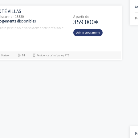
 frais de notaire. A propos des investisseurs, Il est possible de 
ine facilement. Posez vos questions à votre expert Vianova si quest
COTÉ VILLAS
ités
Pélissanne - 13330
À partir de
359 000
5 logements disponibles
terrain piscinable sans demande préalable
Voir le progra
Maison
T4
Résidence principale / PTZ