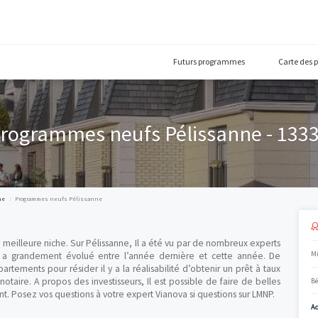
Futurs prog
Programmes neufs Pélissa
Bouches-du-Rhône
Programmes neufs Pélissanne
cun doute la meilleure niche. Sur Pélissanne, Il a été vu par de n
ns le neuf a grandement évolué entre l’année dernière et ce
chats d’appartements pour résider il y a la réalisabilité d’obtenir