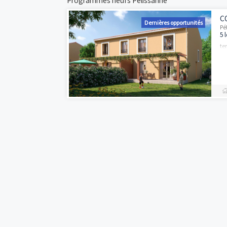
zéro et d’acheter son logement avec peu de
défiscalisations et de construire un patrimo
Programmes neufs Pélissanne
Dernières opportun