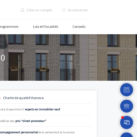
Créer un compte
Se c
rammes
Carte des programmes
Lois et Fiscalités
C
nne - 13330
Charte de qualité Vianova
ombreux experts
Mise à disposition d’
experts en immobilier neuf
tte année. De
 un prêt à taux