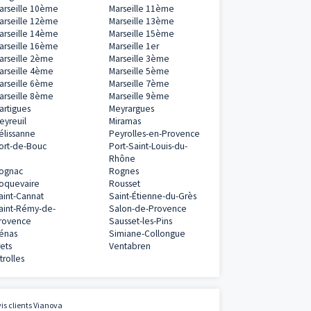
Programmes neufs à proximité
Aix-en-Provence
Alleins
Arles
Aubagne
Auriol
Cabriès
Châteauneuf-le-Rouge
Châteauneuf-le
Martigues
Châteaurenard
Coudoux
Gardanne
Gignac-la-Nert
Istres
La Ciotat
La Destrousse
La Roque-d'Ant
Lambesc
Le Puy-Sainte
Marignane
Marseille
Marseille 10ème
Marseille 11èm
Marseille 12ème
Marseille 13èm
Marseille 14ème
Marseille 15èm
Marseille 16ème
Marseille 1er
Marseille 2ème
Marseille 3ème
Marseille 4ème
Marseille 5ème