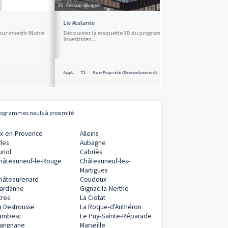
Envoyer
35 - Cesson-Sévigné
Liv Atalante
ur investir !Notre
Découvrez la maquette 3D du programmeen cliquan
Investissez...
Appt.
T1
Nue-Propriété (Démembrement)