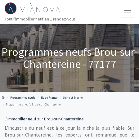
Togg
Tout l'immobilier neuf en 1 rendez-vous
navig
Programmes neufs Brou-sur-
Chantereine - 77177
Programmes neufs
Ile-de-France
Seine-et-Marne
Programmes neufs Brou-sur-Chantereine
L’immobilier neuf sur Brou-sur-Chantereine
L’industrie du neuf est à ce jour la niche la plus fiable. Sur
Brou-sur-Chantereine, les experts ont remarqué que le