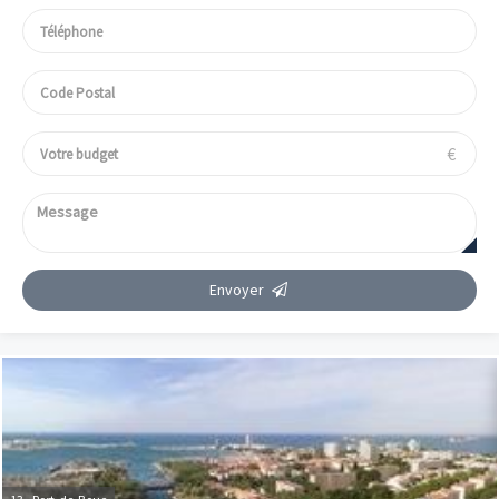
€
Envoyer