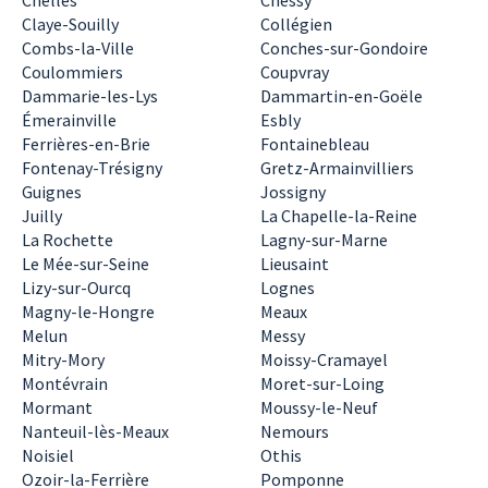
Chelles
Chessy
Claye-Souilly
Collégien
Combs-la-Ville
Conches-sur-Gondoire
Coulommiers
Coupvray
Dammarie-les-Lys
Dammartin-en-Goële
Émerainville
Esbly
Ferrières-en-Brie
Fontainebleau
Fontenay-Trésigny
Gretz-Armainvilliers
Guignes
Jossigny
Juilly
La Chapelle-la-Reine
La Rochette
Lagny-sur-Marne
Le Mée-sur-Seine
Lieusaint
Lizy-sur-Ourcq
Lognes
Magny-le-Hongre
Meaux
Melun
Messy
Mitry-Mory
Moissy-Cramayel
Montévrain
Moret-sur-Loing
Mormant
Moussy-le-Neuf
Nanteuil-lès-Meaux
Nemours
Noisiel
Othis
Ozoir-la-Ferrière
Pomponne