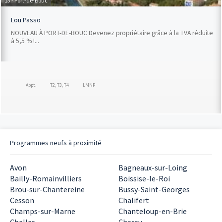
13 - Port-de-Bouc
Lou Passo
NOUVEAU À PORT-DE-BOUC Devenez propriétaire grâce à la TVA réduite
à 5,5 % !...
Appt.
T2, T3, T4
LMNP
Programmes neufs à proximité
Avon
Bagneaux-sur-Loing
Bailly-Romainvilliers
Boissise-le-Roi
Brou-sur-Chantereine
Bussy-Saint-Georges
Cesson
Chalifert
Champs-sur-Marne
Chanteloup-en-Brie