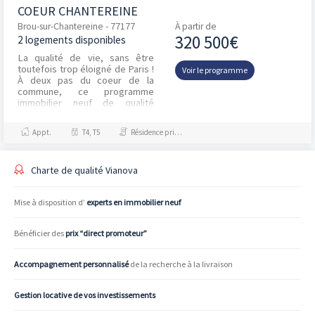
COEUR CHANTEREINE
Brou-sur-Chantereine - 77177
À partir de
320 500€
2 logements disponibles
La qualité de vie, sans être
toutefois trop éloigné de Paris !
Voir le programme
À deux pas du coeur de la
commune, ce programme
immobilier neuf de qualité
s'inscrit harmonieusement dans
son environnement. Bu...
Appt.
T4, T5
Résidence principale / PTZ
Charte de qualité Vianova
Mise à disposition d’
experts en immobilier neuf
Bénéficier des
prix “direct promoteur”
Accompagnement personnalisé
de la recherche à la livraison
Gestion locative de vos investissements