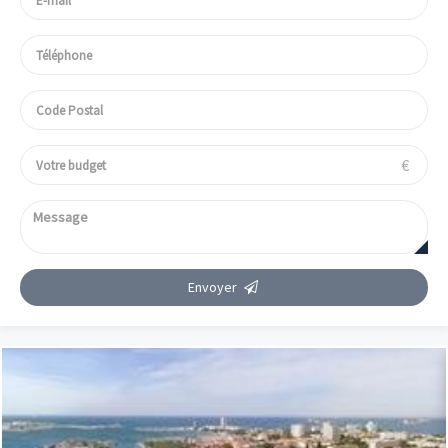
€
Envoyer