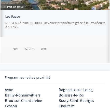
13 - Port-de-Bouc
Lou Passo
NOUVEAU À PORT-DE-BOUC Devenez propriétaire grâce à la TVA réduite
à 5,5 % !...
Appt.
T2, T3, T4
LMNP
Programmes neufs à proximité
Avon
Bagneaux-sur-Loing
Bailly-Romainvilliers
Boissise-le-Roi
Brou-sur-Chantereine
Bussy-Saint-Georges
Cesson
Chalifert