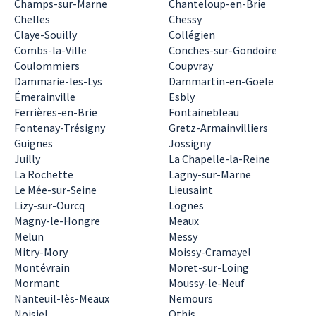
Champs-sur-Marne
Chanteloup-en-Brie
Chelles
Chessy
Claye-Souilly
Collégien
Combs-la-Ville
Conches-sur-Gondoire
Coulommiers
Coupvray
Dammarie-les-Lys
Dammartin-en-Goële
Émerainville
Esbly
Ferrières-en-Brie
Fontainebleau
Fontenay-Trésigny
Gretz-Armainvilliers
Guignes
Jossigny
Juilly
La Chapelle-la-Reine
La Rochette
Lagny-sur-Marne
Le Mée-sur-Seine
Lieusaint
Lizy-sur-Ourcq
Lognes
Magny-le-Hongre
Meaux
Melun
Messy
Mitry-Mory
Moissy-Cramayel
Montévrain
Moret-sur-Loing
Mormant
Moussy-le-Neuf
Nanteuil-lès-Meaux
Nemours
Noisiel
Othis