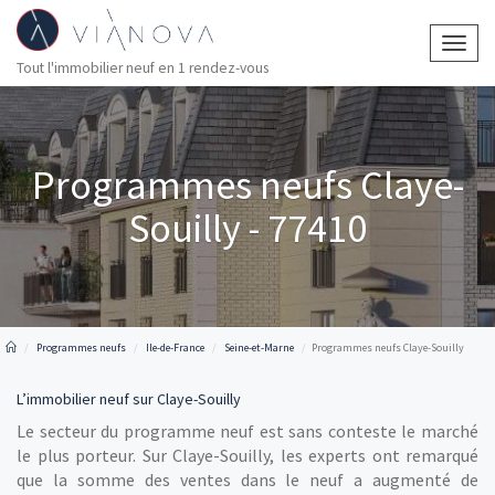
Togg
Tout l'immobilier neuf en 1 rendez-vous
navig
Programmes neufs Claye-
Souilly - 77410
Programmes neufs
Ile-de-France
Seine-et-Marne
Programmes neufs Claye-Souilly
L’immobilier neuf sur Claye-Souilly
Le secteur du programme neuf est sans conteste le marché
le plus porteur. Sur Claye-Souilly, les experts ont remarqué
que la somme des ventes dans le neuf a augmenté de