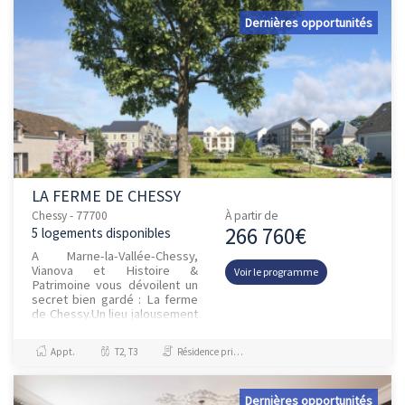
Dernières opportunités
LA FERME DE CHESSY
Chessy - 77700
À partir de
266 760€
5 logements disponibles
A Marne-la-Vallée-Chessy,
Vianova et Histoire &
Voir le programme
Patrimoine vous dévoilent un
secret bien gardé : La ferme
de Chessy.Un lieu jalousement
conservé pendant des années
en plein cœur d’un parc c...
Appt.
T2, T3
Résidence principale / PTZ
Dernières opportunités