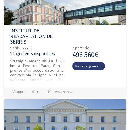
INSTITUT DE
READAPTATION DE
SERRIS
Serris - 77700
À partir de
496 560€
2 logements disponibles
Stratégiquement située à 35
km à l’est de Paris, Serris
Voir le programme
profite d’un accès direct à la
capitale via la ligne A et se
distingue comme une ville
jeune et dynamique, intégrée
au cœur du Val d’E...
Appt.
T1
Investissement et Défiscalisation