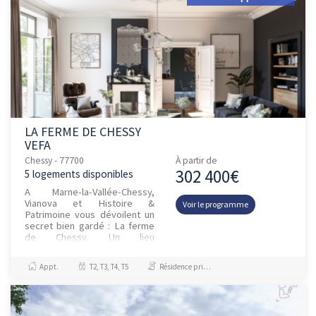
LA FERME DE CHESSY
VEFA
Chessy - 77700
À partir de
302 400€
5 logements disponibles
A Marne-la-Vallée-Chessy,
Vianova et Histoire &
Voir le programme
Patrimoine vous dévoilent un
secret bien gardé : La ferme
de Chessy. Un lieu
jalousement conservé
pendant des années en plein
Appt.
T2, T3, T4, T5
Résidence principale / PTZ
cœur d’un parc c...