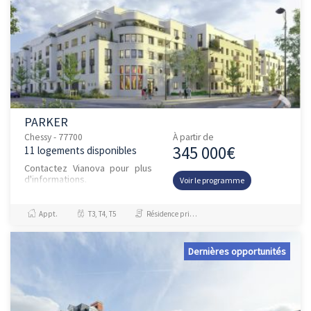
PARKER
Chessy - 77700
À partir de
345 000€
11 logements disponibles
Contactez Vianova pour plus
d'informations.
Voir le programme
Appt.
T3, T4, T5
Résidence principale / PTZ
Dernières opportunités