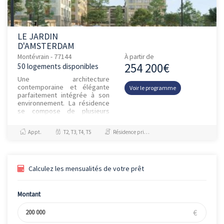
LE JARDIN
D'AMSTERDAM
Montévrain - 77144
À partir de
254 200€
50 logements disponibles
Une architecture
contemporaine et élégante
Voir le programme
parfaitement intégrée à son
environnement. La résidence
se compose de plusieurs
bâtiments aux lignes
modernes et raffinées. Ils sont
Appt.
T2, T3, T4, T5
Résidence principale / PTZ
séparés par de...
Calculez les mensualités de votre prêt
Montant
€