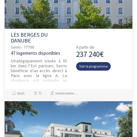
LES BERGES DU
DANUBE
Serris - 77700
À partir de
237 240€
47 logements disponibles
Stratégiquement située à 35
km dans l’Est parisien, Serris
Voir le programme
bénéficie d’un accès direct à
Paris avec la ligne A. La
résidence est intégrée au
Pôle de Santé de Serris, pôle
de référence répond...
Appt.
T1
Investissement et Défiscalisation