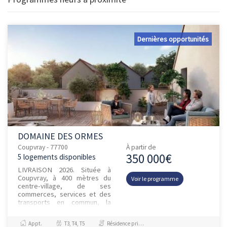
Dernières opportunités
DOMAINE DES ORMES
Coupvray - 77700
À partir de
350 000€
5 logements disponibles
LIVRAISON 2026. Située à
Coupvray, à 400 mètres du
Voir le programme
centre-village, de ses
commerces, services et des
transports en commun, la
résidence LE DOMAINE DES
ORMES est composée de 63
Appt.
T3, T4, T5
Résidence principale / PTZ
logements, du...