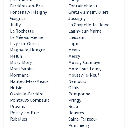
Ferrières-en-Brie
Fontainebleau
Fontenay-Trésigny
Gretz-Armainvilliers
Guignes
Jossigny
Juilly
La Chapelle-la-Reine
La Rochette
Lagny-sur-Marne
Le Mée-sur-Seine
Lieusaint
Lizy-sur-Ourcq
Lognes
Magny-le-Hongre
Meaux
Melun
Messy
Mitry-Mory
Moissy-Cramayel
Montévrain
Moret-sur-Loing
Mormant
Moussy-le-Neuf
Nanteuil-lès-Meaux
Nemours
Noisiel
Othis
Ozoir-la-Ferrière
Pomponne
Pontault-Combault
Pringy
Provins
Réau
Roissy-en-Brie
Rouvres
Rubelles
Saint-Fargeau-
Ponthierry