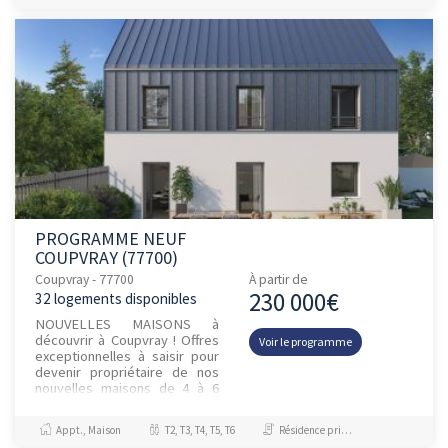
PROGRAMME NEUF
COUPVRAY (77700)
Coupvray - 77700
À partir de
230 000€
32 logements disponibles
NOUVELLES MAISONS à
découvrir à Coupvray ! Offres
Voir le programme
exceptionnelles à saisir pour
devenir propriétaire de nos
nouvelles maisons de 4 à 6
pièces ! A quelques pas de la
place centrale et de son...
Appt., Maison
T2, T3, T4, T5, T6
Résidence principale / PTZ