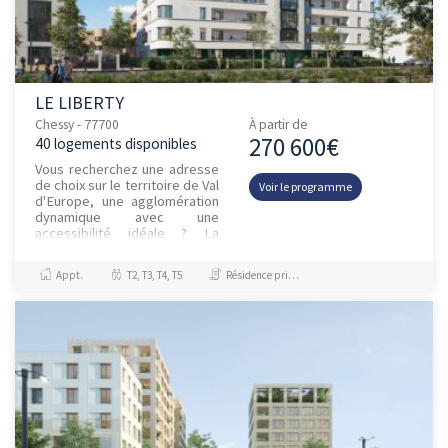
LE LIBERTY
Chessy - 77700
À partir de
270 600€
40 logements disponibles
Vous recherchez une adresse
de choix sur le territoire de Val
Voir le programme
d'Europe, une agglomération
dynamique avec une
accessibilité idéale ? La
proximité de l'A4 est un atout
pour les déplacements de...
Appt.
T2, T3, T4, T5
Résidence principale / PTZ