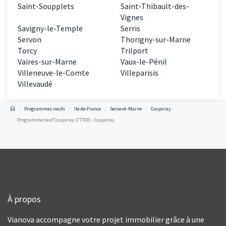
Saint-Soupplets
Saint-Thibault-des-
Vignes
Savigny-le-Temple
Serris
Servon
Thorigny-sur-Marne
Torcy
Trilport
Vaires-sur-Marne
Vaux-le-Pénil
Villeneuve-le-Comte
Villeparisis
Villevaudé
Programmes neufs
Ile-de-France
Seine-et-Marne
Coupvray
Programme neuf Coupvray (77700) - Coupvray
À propos
Vianova accompagne votre projet immobilier grâce à une