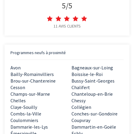
5
/
5
11
AVIS CLIENTS
Programmes neufs à proximité
Avon
Bagneaux-sur-Loing
Bailly-Romainvilliers
Boissise-le-Roi
Brou-sur-Chantereine
Bussy-Saint-Georges
Cesson
Chalifert
Champs-sur-Marne
Chanteloup-en-Brie
Chelles
Chessy
Claye-Souilly
Collégien
Combs-la-Ville
Conches-sur-Gondoire
Coulommiers
Coupvray
Dammarie-les-Lys
Dammartin-en-Goële
Émerainville
Esbly