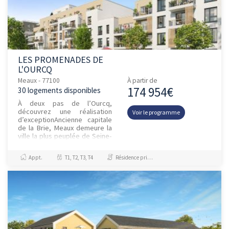
LES PROMENADES DE
L'OURCQ
Meaux - 77100
À partir de
174 954€
30 logements disponibles
À deux pas de l’Ourcq,
découvrez une réalisation
Voir le programme
d’exceptionAncienne capitale
de la Brie, Meaux demeure la
ville la plus peuplée de Seine-
et-Marne avec plus de 55 000
habitants. À 25 min de...
Appt.
T1, T2, T3, T4
Résidence principale / PTZ