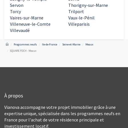
Servon
Thorigny-sur-Marne
Torcy
Trilport
Vaires-sur-Marne
Vaux-le-Pénil
Villeneuve-le-Comte
Villeparisis
Villevaudé
Programmes neufs
Ile-de-France
Seine-et-Marne
Meaux
SQUARE FOCH - Meaux
À propos
Vianova accompagne votre projet immobilier grâce à une
expertise unique, spécialisée dans les programmes neufs en
France pour l'achat de votre résidence principale et
investissement locatif.