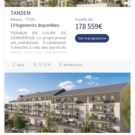
TANDEM
Meaux - 77100
À partir de
178 559€
19 logements disponibles
TRAVAUX EN COURS DE
DÉMARRAGE. Le projet prend
Voir le programme
vie, maintenant. À seulement
3 minutes à vélo des bords de
Marne, nous vous présentons
TANDEM, une résidence
contemporaine de 58
Appt.
T2, T3, T4
Résidence principale / PTZ, Investissement et Défiscalisation
appartemen...