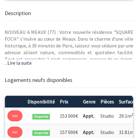
Description
NOUVEAU A MEAUX (77) : Votre nouvelle résidence "SQUARE
FOCH" s’insère au cœur de Meaux. Dans le charme d’une ville
historique, à 30 minutes de Paris, laissez-vous séduire par une
adresse alliant nature, commodités et quotidien facilité.
Tout est accessible à pied : commerces, espaces de co-living,
...
Lire la suite
infrastructures sportives… Idéalement situé, votre future
résidence vous fera profiter d’un cadre de vie des plus
agréables non loin des bords de Marne. Les appartements se
Logements neufs disponibles
déclinent du studio au 4 pièces, avec de belles pièces de vie
ouvertes sur des espaces extérieurs : avec balcon, jardin ou
terrasse en plein ciel. Vous profiterez pour l’acquisition de
Disponibilité
Prix
Genre
Pièces
Surface
votre résidence principale du nouveau PTZ. Contactez l’un de
nos conseillers pour obtenir plus d’informations. Une
2
153 000€
Appt.
Studio
29.1m
Voir
Disponible
réalisation en co-promotion Groupe Duval et VINCI
Immobilier.
2
157 000€
Appt.
Studio
31.81m
Voir
Disponible