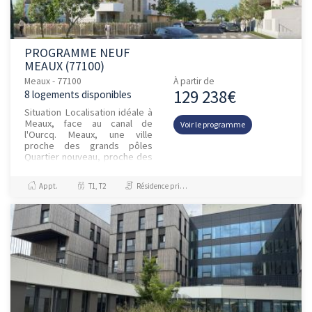
PROGRAMME NEUF
MEAUX (77100)
Meaux - 77100
À partir de
129 238€
8 logements disponibles
Situation Localisation idéale à
Meaux, face au canal de
Voir le programme
l'Ourcq. Meaux, une ville
proche des grands pôles
Quartier nouveau, proche des
berges du Canal de l’Ourcq et
du centre historique Étab...
Appt.
T1, T2
Résidence principale / PTZ, Investissement et Défiscalisation