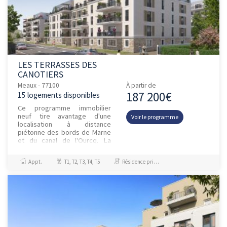
LES TERRASSES DES
CANOTIERS
Meaux - 77100
À partir de
187 200€
15 logements disponibles
Ce programme immobilier
neuf tire avantage d'une
Voir le programme
localisation à distance
piétonne des bords de Marne
et du canal de l'Ourcq. La
résidence se trouve dans un
écoquartier bénéficiant d'une
Appt.
T1, T2, T3, T4, T5
Résidence principale / PTZ
impo...