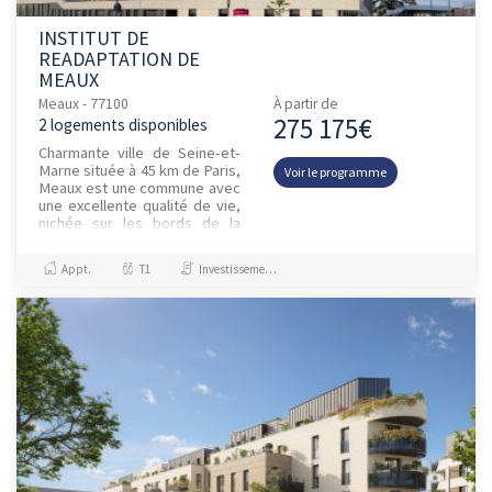
INSTITUT DE
READAPTATION DE
MEAUX
Meaux - 77100
À partir de
275 175€
2 logements disponibles
Charmante ville de Seine-et-
Marne située à 45 km de Paris,
Voir le programme
Meaux est une commune avec
une excellente qualité de vie,
nichée sur les bords de la
Marne. Intégré à un pôle
ultraspécialisé et en...
Appt.
T1
Investissement et Défiscalisation