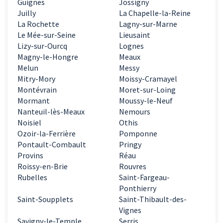
Guignes
Jossigny
Juilly
La Chapelle-la-Reine
La Rochette
Lagny-sur-Marne
Le Mée-sur-Seine
Lieusaint
Lizy-sur-Ourcq
Lognes
Magny-le-Hongre
Meaux
Melun
Messy
Mitry-Mory
Moissy-Cramayel
Montévrain
Moret-sur-Loing
Mormant
Moussy-le-Neuf
Nanteuil-lès-Meaux
Nemours
Noisiel
Othis
Ozoir-la-Ferrière
Pomponne
Pontault-Combault
Pringy
Provins
Réau
Roissy-en-Brie
Rouvres
Rubelles
Saint-Fargeau-
Ponthierry
Saint-Soupplets
Saint-Thibault-des-
Vignes
Savigny-le-Temple
Serris