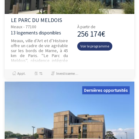
LE PARC DU MELDOIS
Meaux - 77100
À partir de
256 174€
13 logements disponibles
Meaux, ville d’Art et d’Histoire
offre un cadre de vie agréable
Voir le programme
sur les bords de Marne, à 45
km de Paris. "Le Parc du
Meldois", résidence intégrée
au Pôle de Santé de Meaux
qui, par son empl...
Appt.
T1
Investissement et Défiscalisation
Dernières opportunités