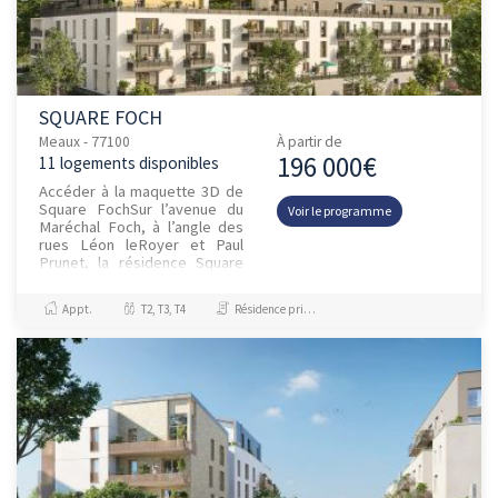
SQUARE FOCH
Meaux - 77100
À partir de
196 000€
11 logements disponibles
Accéder à la maquette 3D de
Square FochSur l’avenue du
Voir le programme
Maréchal Foch, à l’angle des
rues Léon leRoyer et Paul
Prunet, la résidence Square
Foch intègreun ensemble
venant moderniser l'adresse...
Appt.
T2, T3, T4
Résidence principale / PTZ, Droit Commun