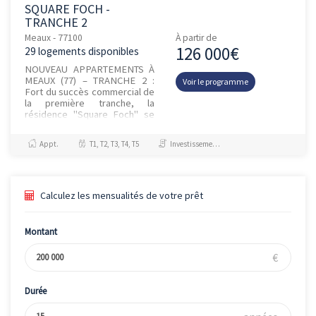
SQUARE FOCH -
TRANCHE 2
Meaux - 77100
À partir de
126 000€
29 logements disponibles
NOUVEAU APPARTEMENTS À
MEAUX (77) – TRANCHE 2 :
Voir le programme
Fort du succès commercial de
la première tranche, la
résidence "Square Foch" se
prolonge avec une nouvelle
tranche et de beaux
Appt.
T1, T2, T3, T4, T5
Investissement et Défiscalisation, Jeanbrun
appartements au...
Calculez les mensualités de votre prêt
Montant
€
Durée