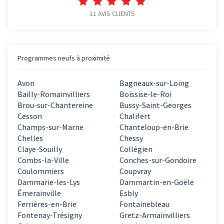
11
AVIS CLIENTS
Programmes neufs à proximité
Avon
Bagneaux-sur-Loing
Bailly-Romainvilliers
Boissise-le-Roi
Brou-sur-Chantereine
Bussy-Saint-Georges
Cesson
Chalifert
Champs-sur-Marne
Chanteloup-en-Brie
Chelles
Chessy
Claye-Souilly
Collégien
Combs-la-Ville
Conches-sur-Gondoire
Coulommiers
Coupvray
Dammarie-les-Lys
Dammartin-en-Goële
Émerainville
Esbly
Ferrières-en-Brie
Fontainebleau
Fontenay-Trésigny
Gretz-Armainvilliers