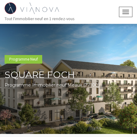
Togg
Tout l'immobilier neuf en 1 rendez-vous
navig
Programme Neuf
SQUARE FOCH
Programme Immobilier neuf Meaux (77100)