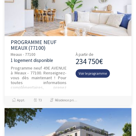
PROGRAMME NEUF
MEAUX (77100)
Meaux - 77100
À partir de
234 750€
1 logement disponible
Programme neuf 49E AVENUE
à Meaux - 77100. Renseignez-
Voir le programme
vous dès maintenant ! Pour
toutes informations
complémentaires, prenez
contact avec nous !
Appt.
T3
Résidence principale / PTZ