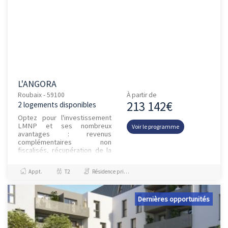
L'ANGORA
Roubaix - 59100
À partir de
213 142€
2 logements disponibles
Optez pour l'investissement
LMNP et ses nombreux
Voir le programme
avantages : revenus
complémentaires non
fiscalisés, récupération de la
TVA, loyers garantis par un bail
commercial, pérennité et
Appt.
T2
Résidence principale / PTZ, Investissement et Défiscalisation
sécurité de...
Dernières opportunités