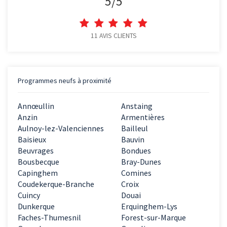
5
/
5
11
AVIS CLIENTS
Programmes neufs à proximité
Annœullin
Anstaing
Anzin
Armentières
Aulnoy-lez-Valenciennes
Bailleul
Baisieux
Bauvin
Beuvrages
Bondues
Bousbecque
Bray-Dunes
Capinghem
Comines
Coudekerque-Branche
Croix
Cuincy
Douai
Dunkerque
Erquinghem-Lys
Faches-Thumesnil
Forest-sur-Marque