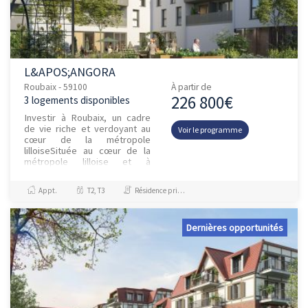
L&APOS;ANGORA
Roubaix - 59100
À partir de
226 800€
3 logements disponibles
Investir à Roubaix, un cadre
de vie riche et verdoyant au
Voir le programme
cœur de la métropole
lilloiseSituée au cœur de la
métropole lilloise et à
proximité immédiate de la
Belgiq...
Appt.
T2, T3
Résidence principale / PTZ, Investissement et Défiscalisation
Dernières opportunités