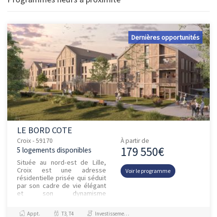
Dernières opportunités
LE BORD COTE
Croix - 59170
À partir de
179 550€
5 logements disponibles
Située au nord-est de Lille,
Croix est une adresse
Voir le programme
résidentielle prisée qui séduit
par son cadre de vie élégant
et son dynamisme
économique, porté
notamment par les enseignes
Appt.
T3, T4
Investissement et Défiscalisation
de l’Associatio...