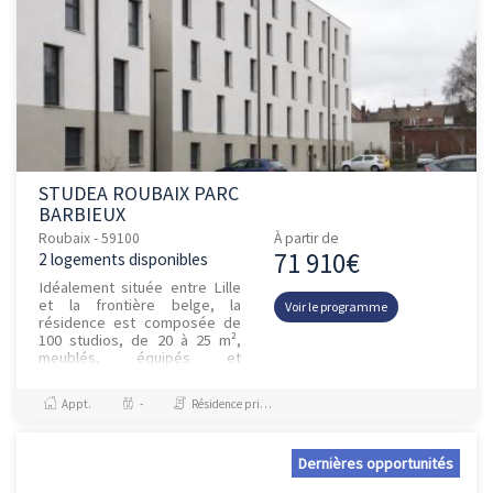
STUDEA ROUBAIX PARC
BARBIEUX
Roubaix - 59100
À partir de
71 910€
2 logements disponibles
Idéalement située entre Lille
et la frontière belge, la
Voir le programme
résidence est composée de
100 studios, de 20 à 25 m²,
meublés, équipés et
connectés au très haut débit.
Les étudiants peuvent
Appt.
-
Résidence principale / PTZ, Investissement et Défiscalisation
profiter...
Dernières opportunités