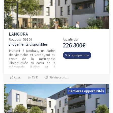
L'ANGORA
Roubaix - 59100
À partir de
226 800€
3 logements disponibles
Investir à Roubaix, un cadre
de vie riche et verdoyant au
Voir le programme
cœur de la métropole
lilloiseSituée au cœur de la
métropole lilloise et à
proximité immédiate de la
Belgique, Roubaix bénéficie
Appt.
T2, T3
Résidence principale / PTZ
d’un...
Dernières opportunités