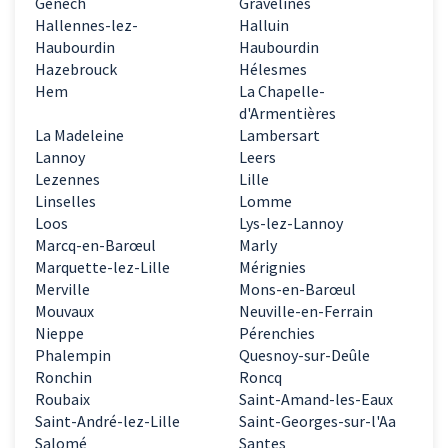
Genech
Gravelines
Hallennes-lez-
Halluin
Haubourdin
Haubourdin
Hazebrouck
Hélesmes
Hem
La Chapelle-
d'Armentières
La Madeleine
Lambersart
Lannoy
Leers
Lezennes
Lille
Linselles
Lomme
Loos
Lys-lez-Lannoy
Marcq-en-Barœul
Marly
Marquette-lez-Lille
Mérignies
Merville
Mons-en-Barœul
Mouvaux
Neuville-en-Ferrain
Nieppe
Pérenchies
Phalempin
Quesnoy-sur-Deûle
Ronchin
Roncq
Roubaix
Saint-Amand-les-Eaux
Saint-André-lez-Lille
Saint-Georges-sur-l'Aa
Salomé
Santes