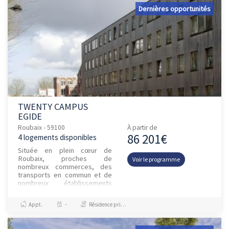
Dernières opportunités
TWENTY CAMPUS
EGIDE
Roubaix - 59100
À partir de
86 201€
4 logements disponibles
Située en plein cœur de
Roubaix, proches de
Voir le programme
nombreux commerces, des
transports en commun et de
nombreux établissements
d'enseignement supérieur, la
résidence étudiante Egide
Appt.
-
Résidence principale / PTZ, Investissement et Défiscalisation
propose des appa...