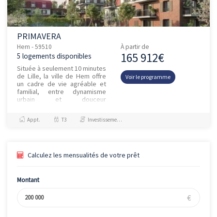
PRIMAVERA
Hem - 59510
À partir de
165 912€
5 logements disponibles
Située à seulement 10 minutes
de Lille, la ville de Hem offre
Voir le programme
un cadre de vie agréable et
familial, entre dynamisme
urbain et douceur
résidentielle. Intégrée à la
Métropole Européenne de
Appt.
T3
Investissement et Défiscalisation
Lil...
Calculez les mensualités de votre prêt
Montant
€