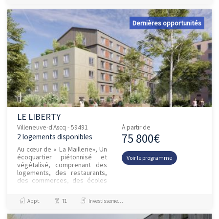
Dernières opportunités
LE LIBERTY
Villeneuve-d'Ascq - 59491
À partir de
75 800€
2 logements disponibles
Au cœur de « La Maillerie», Un
écoquartier piétonnisé et
Voir le programme
végétalisé, comprenant des
logements, des restaurants,
des commerces, des écoles
et des bureaux. À 450 m du
centre de Croix, du mé...
Appt.
T1
Investissement et Défiscalisation