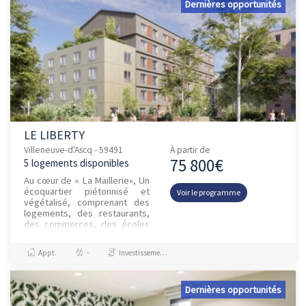
Dernières opportunités
LE LIBERTY
Villeneuve-d'Ascq - 59491
À partir de
75 800€
5 logements disponibles
Au cœur de « La Maillerie», Un
écoquartier piétonnisé et
Voir le programme
végétalisé, comprenant des
logements, des restaurants,
des commerces, des écoles
et des bureaux. À 450 m du
centre de...
Appt.
-
Investissement et Défiscalisation
Dernières opportunités