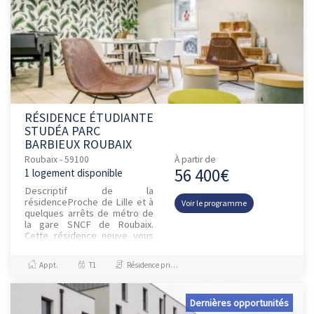
RÉSIDENCE ÉTUDIANTE
STUDÉA PARC
BARBIEUX ROUBAIX
Roubaix - 59100
À partir de
56 400€
1 logement disponible
Descriptif de la
résidenceProche de Lille et à
Voir le programme
quelques arrêts de métro de
la gare SNCF de Roubaix.
Cette résidence neuve vous
offre un cadre de vie très
agréable grâce à: la proximité
Appt.
T1
Résidence principale / PTZ, Investissement et Défiscalisation
du pa...
Dernières opportunités