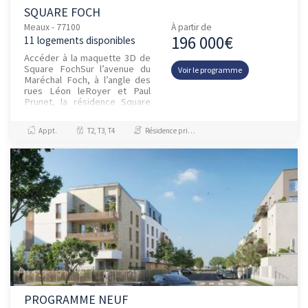
SQUARE FOCH
Meaux - 77100
À partir de
196 000€
11 logements disponibles
Accéder à la maquette 3D de
Square FochSur l’avenue du
Voir le programme
Maréchal Foch, à l’angle des
rues Léon leRoyer et Paul
Prunet, la résidence Square
Foch intègreun ensemble
venant moderniser l'adresse...
Appt.
T2, T3, T4
Résidence principale / PTZ, Droit Commun
PROGRAMME NEUF