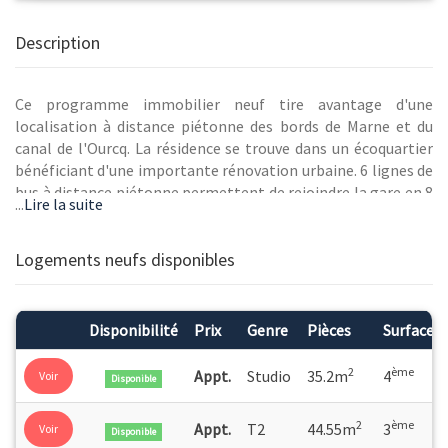
Description
Ce programme immobilier neuf tire avantage d'une
localisation à distance piétonne des bords de Marne et du
canal de l'Ourcq. La résidence se trouve dans un écoquartier
bénéficiant d'une importante rénovation urbaine. 6 lignes de
bus à distance piétonne permettent de rejoindre la gare en 8
...
Lire la suite
min. Accès rapide à la N3 et à la N330. Programme RE 2020
proposant certains appartements à double orientation.
Logements neufs disponibles
Disponibilité
Prix
Genre
Pièces
Surface
2
ème
Appt.
Studio
35.2m
4
Voir
Disponible
2
ème
Appt.
T2
44.55m
3
Voir
Disponible