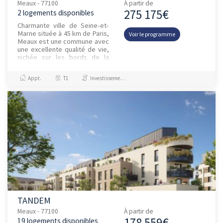
Meaux - 77100
À partir de
275 175€
2 logements disponibles
Charmante ville de Seine-et-
Marne située à 45 km de Paris,
Voir le programme
Meaux est une commune avec
une excellente qualité de vie,
nichée sur les bords de la
Marne. Intégré à un pôle
ultraspécialisé et en...
Appt.
T1
Investissement et Défiscalisation
TANDEM
Meaux - 77100
À partir de
178 559€
19 logements disponibles