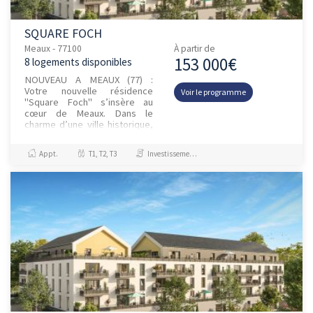
SQUARE FOCH
Meaux - 77100
À partir de
153 000€
8 logements disponibles
NOUVEAU A MEAUX (77) :
Votre nouvelle résidence
Voir le programme
"Square Foch" s’insère au
cœur de Meaux. Dans le
charme d’une ville historique,
à 30 minutes de Paris, laissez-
vous séduire par une adresse
Appt.
T1, T2, T3
Investissement et Défiscalisation, Jeanbrun
al...