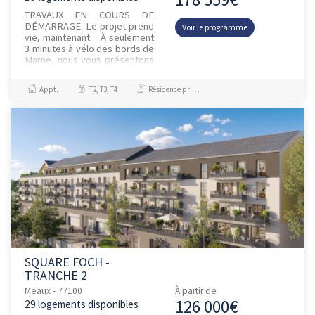
TRAVAUX EN COURS DE
DÉMARRAGE. Le projet prend
Voir le programme
vie, maintenant. À seulement
3 minutes à vélo des bords de
Marne, nous vous présentons
TANDEM, une résidence
contemporaine de 58
Appt.
T2, T3, T4
Résidence principale / PTZ, Investissement et Défiscalisation
appartemen...
SQUARE FOCH -
TRANCHE 2
Meaux - 77100
À partir de
126 000€
29 logements disponibles