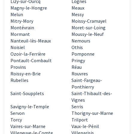
Lizy-sur-Ourcq
Lognes
Magny-le-Hongre
Meaux
Melun
Messy
Mitry-Mory
Moissy-Cramayel
Montévrain
Moret-sur-Loing
Mormant
Moussy-le-Neuf
Nanteuil-lès-Meaux
Nemours
Noisiel
Othis
Ozoir-la-Ferrière
Pomponne
Pontault-Combault
Pringy
Provins
Réau
Roissy-en-Brie
Rouvres
Rubelles
Saint-Fargeau-
Ponthierry
Saint-Soupplets
Saint-Thibault-des-
Vignes
Savigny-le-Temple
Serris
Servon
Thorigny-sur-Marne
Torcy
Trilport
Vaires-sur-Marne
Vaux-le-Pénil
Villeneuve-le-Comte
Villeparisis