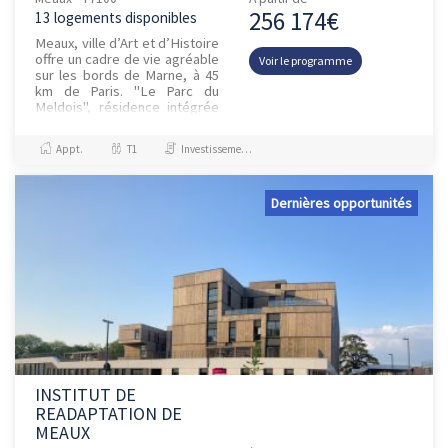
256 174€
13 logements disponibles
Meaux, ville d’Art et d’Histoire
offre un cadre de vie agréable
Voir le programme
sur les bords de Marne, à 45
km de Paris. "Le Parc du
Meldois", résidence intégrée
au Pôle de Santé de Meaux
qui, par son empl...
Appt.
T1
Investissement et Défiscalisation
Dernières opportunités
INSTITUT DE
READAPTATION DE
MEAUX