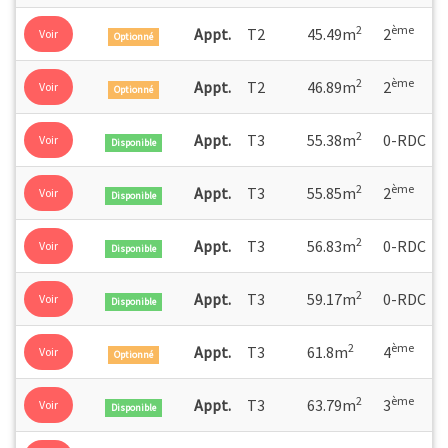
2
ème
Appt.
T2
45.49m
2
Voir
Optionné
2
ème
Appt.
T2
46.89m
2
Voir
Optionné
2
Appt.
T3
55.38m
0-RDC
Voir
Disponible
2
ème
Appt.
T3
55.85m
2
Voir
Disponible
2
Appt.
T3
56.83m
0-RDC
Voir
Disponible
2
Appt.
T3
59.17m
0-RDC
Voir
Disponible
2
ème
Appt.
T3
61.8m
4
Voir
Optionné
2
ème
Appt.
T3
63.79m
3
Voir
Disponible