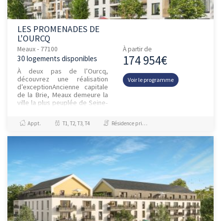
LES PROMENADES DE
L'OURCQ
Meaux - 77100
À partir de
174 954€
30 logements disponibles
À deux pas de l’Ourcq,
découvrez une réalisation
Voir le programme
d’exceptionAncienne capitale
de la Brie, Meaux demeure la
ville la plus peuplée de Seine-
et-Marne avec plus de 55 000
habitants. À 25 min de...
Appt.
T1, T2, T3, T4
Résidence principale / PTZ