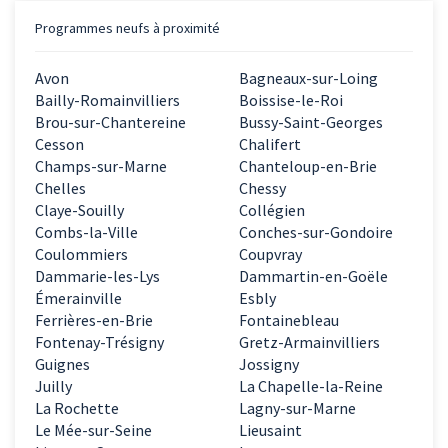
Programmes neufs à proximité
Avon
Bagneaux-sur-Loing
Bailly-Romainvilliers
Boissise-le-Roi
Brou-sur-Chantereine
Bussy-Saint-Georges
Cesson
Chalifert
Champs-sur-Marne
Chanteloup-en-Brie
Chelles
Chessy
Claye-Souilly
Collégien
Combs-la-Ville
Conches-sur-Gondoire
Coulommiers
Coupvray
Dammarie-les-Lys
Dammartin-en-Goële
Émerainville
Esbly
Ferrières-en-Brie
Fontainebleau
Fontenay-Trésigny
Gretz-Armainvilliers
Guignes
Jossigny
Juilly
La Chapelle-la-Reine
La Rochette
Lagny-sur-Marne
Le Mée-sur-Seine
Lieusaint