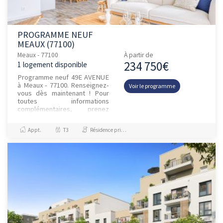
PROGRAMME NEUF
MEAUX (77100)
Meaux - 77100
À partir de
234 750€
1 logement disponible
Programme neuf 49E AVENUE
à Meaux - 77100. Renseignez-
Voir le programme
vous dès maintenant ! Pour
toutes informations
complémentaires, prenez
contact avec nous !
Appt.
T3
Résidence principale / PTZ