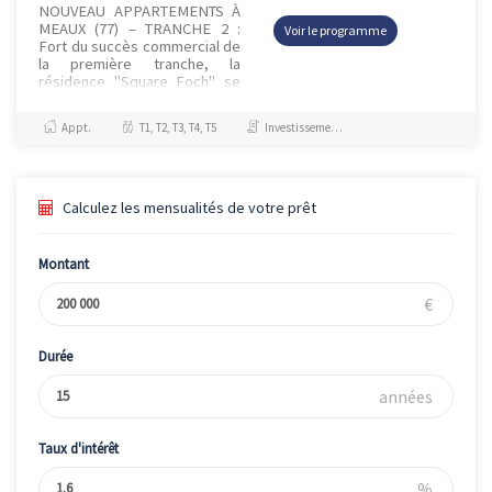
NOUVEAU APPARTEMENTS À
MEAUX (77) – TRANCHE 2 :
Voir le programme
Fort du succès commercial de
la première tranche, la
résidence "Square Foch" se
prolonge avec une nouvelle
tranche et de beaux
Appt.
T1, T2, T3, T4, T5
Investissement et Défiscalisation, Jeanbrun
appartements au...
Calculez les mensualités de votre prêt
Montant
€
Durée
années
Taux d'intérêt
%