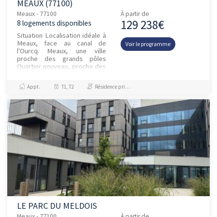
MEAUX (77100)
Meaux - 77100
À partir de
129 238€
8 logements disponibles
Situation Localisation idéale à
Meaux, face au canal de
Voir le programme
l'Ourcq. Meaux, une ville
proche des grands pôles
Quartier nouveau, proche des
berges du Canal de l’Ourcq et
du centre historique Étab...
Appt.
T1, T2
Résidence principale / PTZ, Investissement et Défiscalisation
LE PARC DU MELDOIS
Meaux - 77100
À partir de