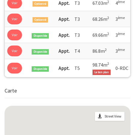
2
ème
Appt.
T3
67.03m
4
Voir
Optionné
2
ème
Appt.
T3
68.26m
3
Voir
Optionné
2
ème
Appt.
T3
69.66m
3
Voir
Disponible
2
ème
Appt.
T4
86.8m
3
Voir
Disponible
2
98.74m
Appt.
T5
0-RDC
Voir
Disponible
Le bon plan
Carte
Street View