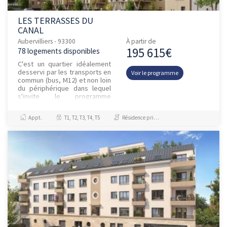
LES TERRASSES DU
CANAL
Aubervilliers - 93300
À partir de
195 615€
78 logements disponibles
C'est un quartier idéalement
desservi par les transports en
Voir le programme
commun (bus, M12) et non loin
du périphérique dans lequel
s'invite le programme
immobilier neuf Les Terrasses
du Canal. Ce program...
Appt.
T1, T2, T3, T4, T5
Résidence principale / PTZ