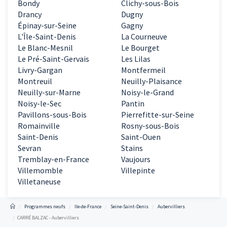
Bondy
Clichy-sous-Bois
Drancy
Dugny
Épinay-sur-Seine
Gagny
L'Île-Saint-Denis
La Courneuve
Le Blanc-Mesnil
Le Bourget
Le Pré-Saint-Gervais
Les Lilas
Livry-Gargan
Montfermeil
Montreuil
Neuilly-Plaisance
Neuilly-sur-Marne
Noisy-le-Grand
Noisy-le-Sec
Pantin
Pavillons-sous-Bois
Pierrefitte-sur-Seine
Romainville
Rosny-sous-Bois
Saint-Denis
Saint-Ouen
Sevran
Stains
Tremblay-en-France
Vaujours
Villemomble
Villepinte
Villetaneuse
Programmes neufs
Ile-de-France
Seine-Saint-Denis
Aubervilliers
CARRÉ BALZAC - Aubervilliers