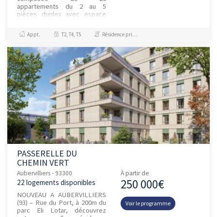
appartements du 2 au 5
pièces duplex avec espace
extérieur pour la plupart. Les
appartements sont
Appt.
T2, T4, T5
Résidence principale / PTZ, Investissement et Défiscalisation
traversants et bénéficient
de...
PASSERELLE DU
CHEMIN VERT
Aubervilliers - 93300
À partir de
250 000€
22 logements disponibles
NOUVEAU A AUBERVILLIERS
(93) – Rue du Port, à 200m du
Voir le programme
parc Eli Lotar, découvrez