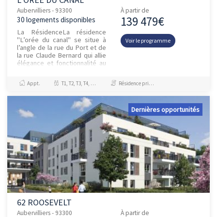
Aubervilliers - 93300
À partir de
139 479€
30 logements disponibles
La RésidenceLa résidence
"L’orée du canal" se situe à
Voir le programme
l’angle de la rue du Port et de
la rue Claude Bernard qui allie
élégance et fonctionnalité au
cœur d’Au...
Appt.
T1, T2, T3, T4, T5, T6
Résidence principale / PTZ, Investissement et Défiscalisation
Dernières opportunités
62 ROOSEVELT
Aubervilliers - 93300
À partir de