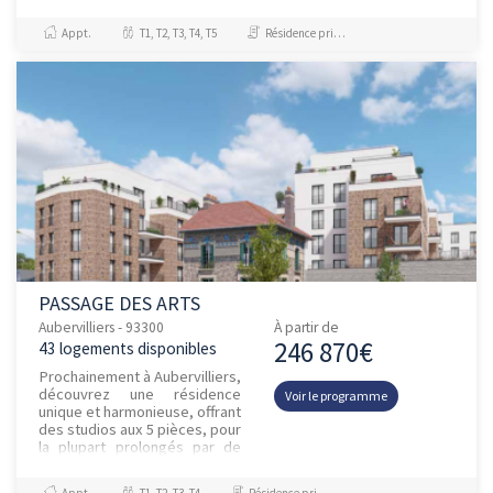
Découvrez notre nouvelle
résidence à AUBERVILLIERS
Appt.
T1, T2, T3, T4, T5
Résidence principale / PTZ, Investissement et Défiscalisation
(93) composé...
PASSAGE DES ARTS
Aubervilliers - 93300
À partir de
246 870€
43 logements disponibles
Prochainement à Aubervilliers,
découvrez une résidence
Voir le programme
unique et harmonieuse, offrant
des studios aux 5 pièces, pour
la plupart prolongés par de
spacieux espaces extérieurs
privatifs : belle...
Appt.
T1, T2, T3, T4
Résidence principale / PTZ, Investissement et Défiscalisation