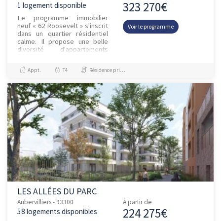
323 270€
1 logement disponible
Le programme immobilier
neuf « 62 Roosevelt » s'inscrit
Voir le programme
dans un quartier résidentiel
calme. Il propose une belle
diversité d'appartements
neufs, de prolongements
extérieurs, ainsi qu'un coeu...
Appt.
T4
Résidence principale / PTZ
LES ALLÉES DU PARC
Aubervilliers - 93300
À partir de
224 275€
58 logements disponibles