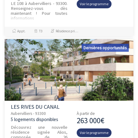
LE 108 à Aubervilliers - 93300.
Voir le programme
Renseignez-vous dès
maintenant ! Pour toutes
informations
complémentaires, prenez
contact avec nous !
Appt.
T3
Résidence principale / PTZ
Dernières opportunités
LES RIVES DU CANAL
Aubervilliers - 93300
À partir de
263 000€
5 logements disponibles
Découvrez une nouvelle
résidence signée Alios,
Voir le programme
composée de 26