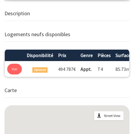
Description
Logements neufs disponibles
Disponibilité
Prix
Genre
Pièces
Surface
2
494 787€
Appt.
T4
85.73m
Voir
Optionné
Carte
Street View