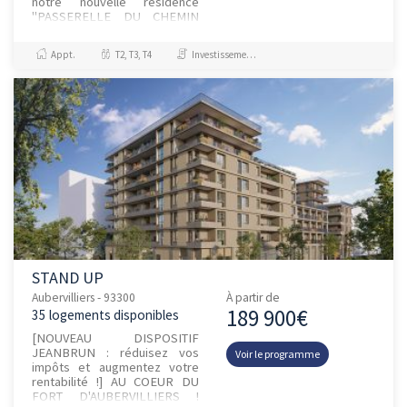
notre nouvelle résidence
"PASSERELLE DU CHEMIN
VERT" avec un large choix
d’appartements du studio au 5
Appt.
T2, T3, T4
Investissement et Défiscalisation, Jeanbrun
pièces...
STAND UP
Aubervilliers - 93300
À partir de
189 900€
35 logements disponibles
[NOUVEAU DISPOSITIF
JEANBRUN : réduisez vos
Voir le programme
impôts et augmentez votre
rentabilité !] AU COEUR DU
FORT D'AUBERVILLIERS !