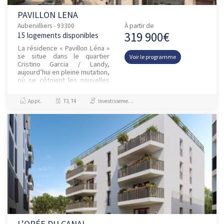
PAVILLON LENA
Aubervilliers - 93300
À partir de
319 900€
15 logements disponibles
La résidence « Pavillon Léna »
se situe dans le quartier
Voir le programme
Cristino Garcia / Landy,
aujourd’hui en pleine mutation,
où se côtoient les nouvelles
écoles du futur campus
Condorcet et tous les se...
Appt.
T3, T4
Investissement et Défiscalisation
L’ORÉE DU CANAL