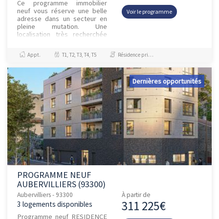
Ce programme immobilier
neuf vous réserve une belle
Voir le programme
adresse dans un secteur en
pleine mutation. Une
localisation très recherchée
pour sa praticité : proximité de
toutes les commodités et
Appt.
T1, T2, T3, T4, T5
Résidence principale / PTZ
des...
Dernières opportunités
PROGRAMME NEUF
AUBERVILLIERS (93300)
Aubervilliers - 93300
À partir de
311 225€
3 logements disponibles
Programme neuf RESIDENCE