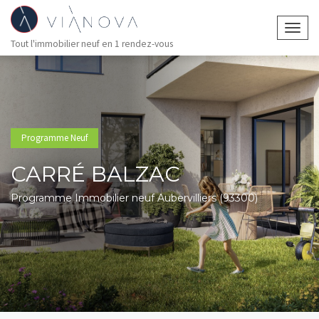
Togg
Tout l'immobilier neuf en 1 rendez-vous
navig
Programme Neuf
CARRÉ BALZAC
Programme Immobilier neuf Aubervilliers (93300)