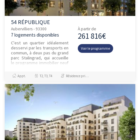
54 RÉPUBLIQUE
Aubervilliers - 93300
À partir de
261 816€
7 logements disponibles
C'est un quartier idéalement
desservi par les transports en
Voir le programme
commun, à deux pas du grand
parc Stalingrad, qui accueille
le programme immobilier neuf
54 République. Ce programme
RT 2012 est no...
Appt.
T2, T3, T4
Résidence principale / PTZ