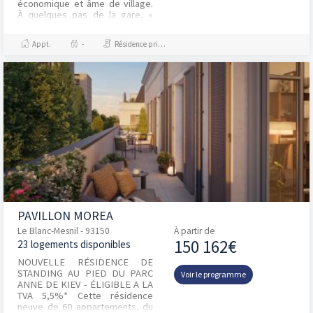
économique et âme de village.
À quelques pas de la gare, «
Villa Des Petits Ponts » réunit
tous le...
Appt.
-
Résidence principale / PTZ
PAVILLON MOREA
Le Blanc-Mesnil - 93150
À partir de
150 162€
23 logements disponibles
NOUVELLE RÉSIDENCE DE
STANDING AU PIED DU PARC
Voir le programme
ANNE DE KIEV - ÉLIGIBLE A LA
TVA 5,5%* Cette résidence
neuve de 60 appartements, du