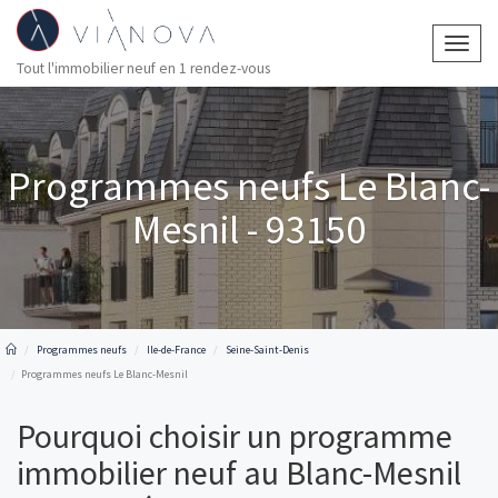
Togg
Tout l'immobilier neuf en 1 rendez-vous
navig
Programmes neufs Le Blanc-
Mesnil - 93150
Programmes neufs
Ile-de-France
Seine-Saint-Denis
Programmes neufs Le Blanc-Mesnil
Pourquoi choisir un programme
immobilier neuf au Blanc-Mesnil