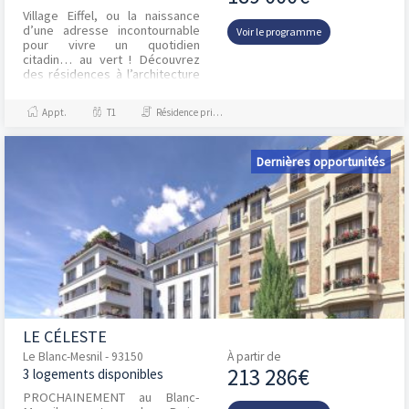
Village Eiffel, ou la naissance
d’une adresse incontournable
Voir le programme
pour vivre un quotidien
citadin… au vert ! Découvrez
des résidences à l’architecture
particulièrement soignée, aux
appartements d...
Appt.
T1
Résidence principale / PTZ, Investissement et Défiscalisation
Dernières opportunités
LE CÉLESTE
Le Blanc-Mesnil - 93150
À partir de
213 286€
3 logements disponibles
PROCHAINEMENT au Blanc-