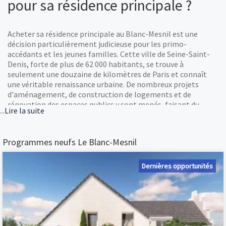
pour sa résidence principale ?
Acheter sa résidence principale au Blanc-Mesnil est une
décision particulièrement judicieuse pour les primo-
accédants et les jeunes familles. Cette ville de Seine-Saint-
Denis, forte de plus de 62 000 habitants, se trouve à
seulement une douzaine de kilomètres de Paris et connaît
une véritable renaissance urbaine. De nombreux projets
d'aménagement, de construction de logements et de
rénovation des espaces publics y sont menés, faisant du
...
Lire la suite
Blanc-Mesnil une commune attractive et tournée vers
l'avenir. Opter pour un logement neuf ici, c'est profiter de
prix encore raisonnables tout en bénéficiant d'une connexion
Programmes neufs Le Blanc-Mesnil
exceptionnelle à la capitale et aux pôles d'emploi majeurs.
L'accessibilité est l'un des fers de lance de la commune. Deux
gares du RER B sont à proximité, dont l'une sur le territoire
Dernières opportunités
voisin de Drancy à seulement cinq minutes du centre, et
l'autre au sud près du quartier Sémard. Ces liaisons
ferroviaires permettent de gagner le centre de Paris en une
petite vingtaine de minutes. Mais ce qui va véritablement
transformer Le Blanc-Mesnil, c'est l'arrivée du Grand Paris
Express. Deux nouvelles stations de métro, sur les lignes 16