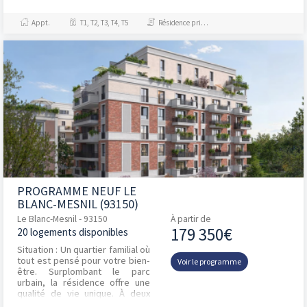
studio au 5 pièces, avec
extérieurs privatifs, répond à
Appt.
T1, T2, T3, T4, T5
Résidence principale / PTZ
la...
PROGRAMME NEUF LE
BLANC-MESNIL (93150)
Le Blanc-Mesnil - 93150
À partir de
179 350€
20 logements disponibles
Situation : Un quartier familial où
tout est pensé pour votre bien-
Voir le programme
être. Surplombant le parc
urbain, la résidence offre une
qualité de vie unique. À deux
pas du centre-ville, des écoles