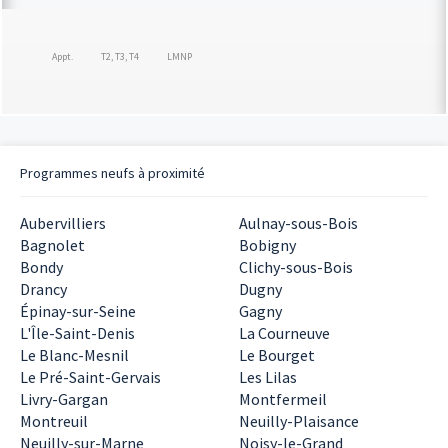
Appt.
T2, T3, T4
LMNP
Programmes neufs à proximité
Aubervilliers
Aulnay-sous-Bois
Bagnolet
Bobigny
Bondy
Clichy-sous-Bois
Drancy
Dugny
Épinay-sur-Seine
Gagny
L'Île-Saint-Denis
La Courneuve
Le Blanc-Mesnil
Le Bourget
Le Pré-Saint-Gervais
Les Lilas
Livry-Gargan
Montfermeil
Montreuil
Neuilly-Plaisance
Neuilly-sur-Marne
Noisy-le-Grand