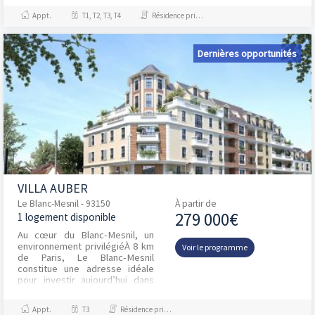
et d...
Appt.
T1, T2, T3, T4
Résidence principale / PTZ, Investissement et Défiscalisation
Dernières opportunités
VILLA AUBER
Le Blanc-Mesnil - 93150
À partir de
279 000€
1 logement disponible
Au cœur du Blanc-Mesnil, un
environnement privilégiéÀ 8 km
Voir le programme
de Paris, Le Blanc-Mesnil
constitue une adresse idéale
pour investir aujourd’hui dans
l’Est parisien. Parfaitement
intégrée dans l...
Appt.
T3
Résidence principale / PTZ