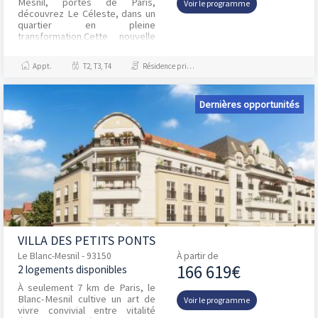
Mesnil, portes de Paris,
Voir le programme
découvrez Le Céleste, dans un
quartier en pleine
transformation.Cette nouvelle
résidence contemporaine
d_inspiration Art Déco s'intègre
Appt.
T2, T3, T4
Résidence principale / PTZ
harmon...
Dernières opportunités
VILLA DES PETITS PONTS
Le Blanc-Mesnil - 93150
À partir de
166 619€
2 logements disponibles
À seulement 7 km de Paris, le
Blanc-Mesnil cultive un art de
Voir le programme
vivre convivial entre vitalité