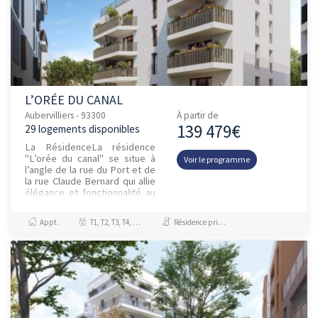
L’ORÉE DU CANAL
Aubervilliers - 93300
À partir de
139 479€
29 logements disponibles
La RésidenceLa résidence
"L’orée du canal" se situe à
Voir le programme
l’angle de la rue du Port et de
la rue Claude Bernard qui allie
élégance et fonctionnalité au
cœur d’Au...
Appt.
T1, T2, T3, T4, T5, T6
Résidence principale / PTZ, Investissement et Défiscalisation