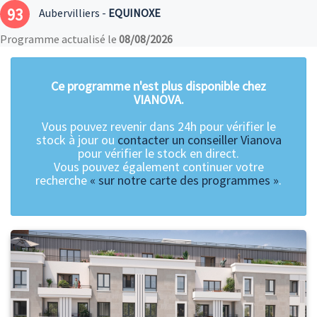
93
Aubervilliers -
EQUINOXE
Programme actualisé le
08/08/2026
Ce programme n'est plus disponible chez
VIANOVA.
Vous pouvez revenir dans 24h pour vérifier le
stock à jour ou
contacter un conseiller Vianova
pour vérifier le stock en direct.
Vous pouvez également continuer votre
recherche
« sur notre carte des programmes »
.