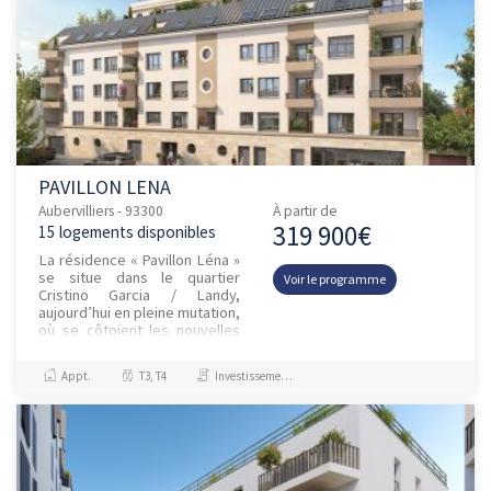
PAVILLON LENA
Aubervilliers - 93300
À partir de
319 900€
15 logements disponibles
La résidence « Pavillon Léna »
se situe dans le quartier
Voir le programme
Cristino Garcia / Landy,
aujourd’hui en pleine mutation,
où se côtoient les nouvelles
écoles du futur campus
Condorcet et tous les se...
Appt.
T3, T4
Investissement et Défiscalisation