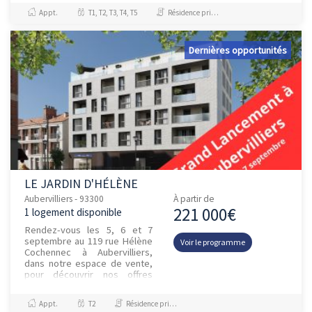
de bénéficier d’une TVA à...
Appt.
T1, T2, T3, T4, T5
Résidence principale / PTZ
Dernières opportunités
LE JARDIN D'HÉLÈNE
Aubervilliers - 93300
À partir de
221 000€
1 logement disponible
Rendez-vous les 5, 6 et 7
septembre au 119 rue Hélène
Voir le programme
Cochennec à Aubervilliers,
dans notre espace de vente,
pour découvrir nos offres
exclusives de lancement ! Ce
week-end, devenez p...
Appt.
T2
Résidence principale / PTZ, Investissement et Défiscalisation