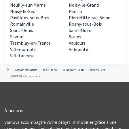
Neuilly-sur-Marne
Noisy-le-Grand
Noisy-le-Sec
Pantin
Pavillons-sous-Bois
Pierrefitte-sur-Seine
Romainville
Rosny-sous-Bois
Saint-Denis
Saint-Ouen
Sevran
Stains
Tremblay-en-France
Vaujours
Villemomble
Villepinte
Villetaneuse
Programmes neufs
Ile-de-France
Seine-Saint-Denis
Aubervilliers
EQUINOXE - Aubervilliers
À propos
Vianova accompagne votre projet immobilier grâce à une
expertise unique, spécialisée dans les programmes neufs en