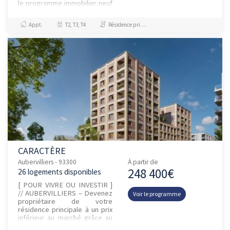
le programme immobilier neuf
54 République. Ce programme
RT 2012 est no...
Appt.
T2, T3, T4
Résidence principale / PTZ
CARACTÈRE
Aubervilliers - 93300
À partir de
248 400€
26 logements disponibles
[ POUR VIVRE OU INVESTIR ]
// AUBERVILLIERS – Devenez
Voir le programme
propriétaire de votre
résidence principale à un prix
inférieur au marché grâce au
dispositif ANRU, permettant