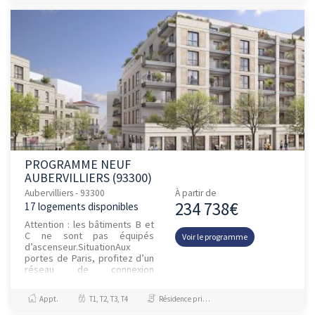
PROGRAMME NEUF
AUBERVILLIERS (93300)
Aubervilliers - 93300
À partir de
234 738€
17 logements disponibles
Attention : les bâtiments B et
C ne sont pas équipés
Voir le programme
d’ascenseur.SituationAux
portes de Paris, profitez d’un
réseau de connexion
exceptionnel en Île-de-France
:La résidence est située en
Appt.
T1, T2, T3, T4
Résidence principale / PTZ, Investissement et Défiscalisation
ple...