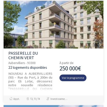
PASSERELLE DU
CHEMIN VERT
Aubervilliers - 93300
À partir de
250 000€
22 logements disponibles
NOUVEAU A AUBERVILLIERS
(93) – Rue du Port, à 200m du
Voir le programme
parc Eli Lotar, découvrez
notre nouvelle résidence
"PASSERELLE DU CHEMIN
VERT" avec un large choix
d’appartements du studio au 5
Appt.
T2, T3, T4
Investissement et Défiscalisation, Jeanbrun
pièces...