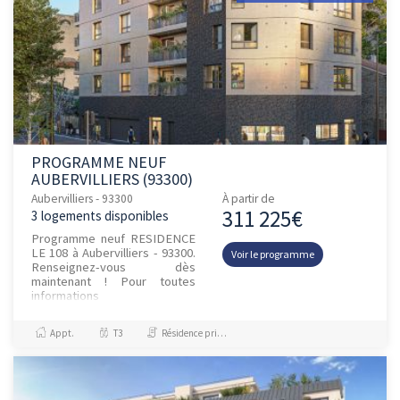
PROGRAMME NEUF
AUBERVILLIERS (93300)
Aubervilliers - 93300
À partir de
311 225€
3 logements disponibles
Programme neuf RESIDENCE
LE 108 à Aubervilliers - 93300.
Voir le programme
Renseignez-vous dès
maintenant ! Pour toutes
informations
complémentaires, prenez
contact avec nous !
Appt.
T3
Résidence principale / PTZ