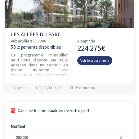
LES ALLÉES DU PARC
Aubervilliers - 93300
À partir de
224 275€
58 logements disponibles
Ce programme immobilier
neuf vous réserve une belle
Voir le programme
adresse dans un secteur en
pleine mutation. Une
localisation très recherchée
pour sa praticité : proximité de
toutes les commodités et
Appt.
T1, T2, T3, T4, T5
Résidence principale / PTZ
des...
Calculez les mensualités de votre prêt
Montant
€