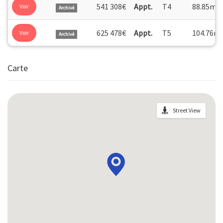
2
541 308€
Appt.
T4
88.85m
Voir
Archivé
625 478€
Appt.
T5
104.76m
Voir
Archivé
Carte
Street View