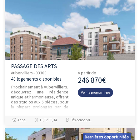
PASSAGE DES ARTS
Aubervilliers - 93300
À partir de
246 870€
43 logements disponibles
Prochainement à Aubervilliers,
découvrez une résidence
Voir le programme
unique et harmonieuse, offrant
des studios aux 5 pièces, pour
la plupart prolongés par de
spacieux espaces extérieurs
privatifs : belle...
Appt.
T1, T2, T3, T4
Résidence principale / PTZ, Investissement et Défiscalisation
Dernières opportunités