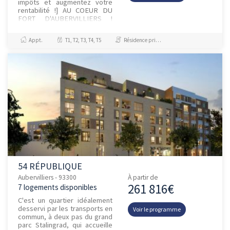
impôts et augmentez votre
rentabilité !] AU COEUR DU
FORT D'AUBERVILLIERS !
Découvrez notre nouvelle
résidence à AUBERVILLIERS
Appt.
T1, T2, T3, T4, T5
Résidence principale / PTZ, Investissement et Défiscalisation
(93) composé...
54 RÉPUBLIQUE
Aubervilliers - 93300
À partir de
261 816€
7 logements disponibles
C'est un quartier idéalement
desservi par les transports en
Voir le programme
commun, à deux pas du grand
parc Stalingrad, qui accueille