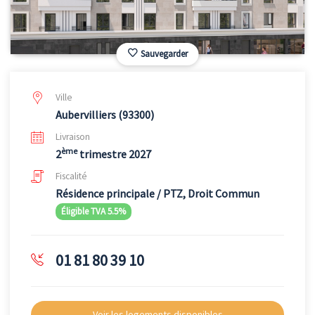
Sauvegarder
Ville
Aubervilliers (93300)
Livraison
ème
2
trimestre 2027
Fiscalité
Résidence principale / PTZ, Droit Commun
Éligible TVA 5.5%
01 81 80 39 10
Voir les logements disponibles