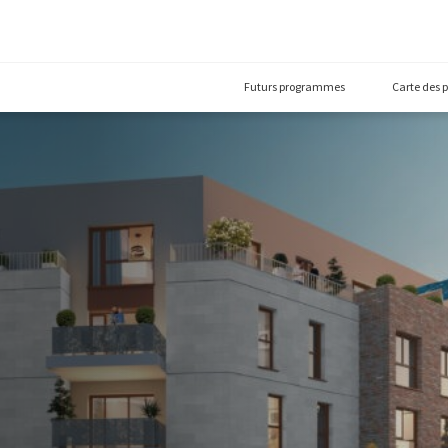
Futurs prog
rs
(93300)