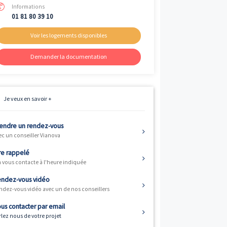
Livraison
er
1
trimestre 2025
Fiscalité
Résidence principale / PTZ
Éligible TVA 5.5%
Informations
01 81 80 39 10
Voir les logements disponibles
Demander la documentation
Je veux en savoir +