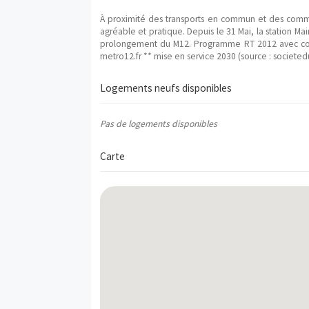
"L'Ecrin des Noyers" est un programme neu
type “” répartis en . Il y a actuelleme
programme immobilier neuf "L'Ecrin des Noy
Description
À proximité des transports en commun et
agréable et pratique. Depuis le 31 Mai, l
prolongement du M12. Programme RT 2012
metro12.fr ** mise en service 2030 (sourc
Logements neufs disponibles