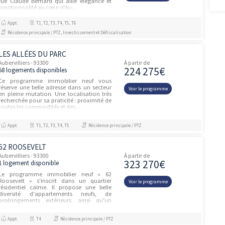
Située à seulement 1,5 kilomètres de Paris,
cette résidence se distingue par son
Voir le prog
architecture contemporaine, élégante et
parfaitement intégrée à son
environnement. Elle propose des
apparteme...
Appt.
T1, T2, T3, T4
Résidence principale / PTZ
LE JARDIN D'HÉLÈNE
unités
Aubervilliers - 93300
À partir de
221 00
1 logement disponible
Rendez-vous les 5, 6 et 7 septembre au 119
rue Hélène Cochennec à Aubervilliers, dans
Voir le prog
notre espace de vente, pour découvrir nos
offres exclusives de lancement ! Ce week-
end, devenez p...
Appt.
T2
Résidence principale / PTZ, Investissement et D
L’ORÉE DU CANAL
Aubervilliers - 93300
À partir de
139 47
30 logements disponibles
La RésidenceLa résidence "L’orée du canal"