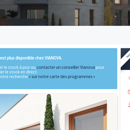
gramme n'est plus disponible chez VIANOVA.
our vérifier le stock à jour ou
contacter un conseiller Vian
vérifier le stock en direct.
ontinuer votre recherche
« sur notre carte des programme