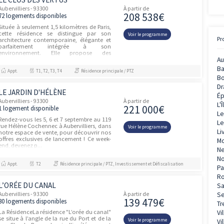
FAUBOURG 19
Aubervilliers - 93300
À partir de
135 39
61 logements disponibles
Revêtement de sol posé sur chape flottante
coulée sur un isolant thermo-acoustique à
Voir le prog
RDC et acoustique dans les étages : pièces
sèches : revêtement parquet...
Appt.
T1, T2, T3, T4, T5
Résidence principale / PTZ, Investissement et Défiscalisation
LE CLOS DES VERTUS
Aubervilliers - 93300
À partir de
208 53
72 logements disponibles