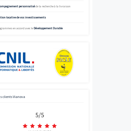
%
Simulez
Simulateur de mensualités offrant des données à titre indicatif.
informations précises et adaptées, appelez Vianova.
Street View
Charte de qualité Vianova
Mise à disposition d’
experts en immobilier neuf
Bénéficier des
prix “direct promoteur”
Accompagnement personnalisé
de la recherche à la livraison
Gestion locative de vos investissements
Programmes en accord avec le
Développement Durable