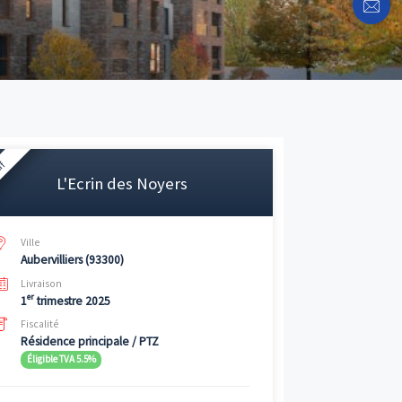
Neuf
L'Ecrin des Noyers
ova
pour
s »
.
Ville
Aubervilliers (93300)