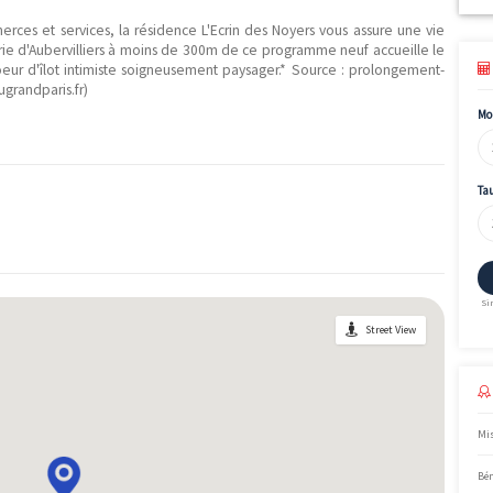
f localisé dans la ville de Aubervilliers (Seine-Saint-Denis). Les l
er
nt 0 logements disponibles et la livraison est prévue au 1
tri
ers" est éligible aux dispositifs fiscaux suivants : Accession.
 des commerces et services, la résidence L'Ecrin des Noyers vou
a station Mairie d'Aubervilliers à moins de 300m de ce programme n
 avec coeur d'îlot intimiste soigneusement paysager.* Source 
e : societedugrandparis.fr)