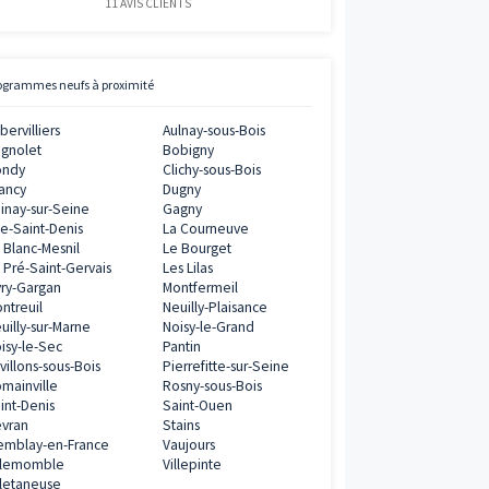
2€
Avis clients
Vianova
ramme
5
/
5
11
AVIS CLIENTS
8€