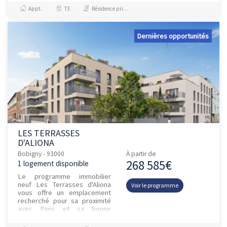
T1 qui accueillera dan...
Appt.
T3
Résidence principale / PTZ
Dernières opportunités
LES TERRASSES
D'ALIONA
Bobigny - 93000
À partir de
268 585€
1 logement disponible
Le programme immobilier
neuf Les Terrasses d'Aliona
Voir le programme
vous offre un emplacement
recherché pour sa proximité
avec Paris et sa bonne
desserte en transports en
commun actuelle (M5, T1, RER