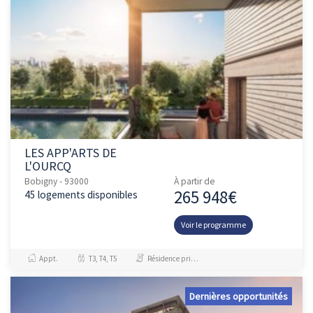
LES APP'ARTS DE
L'OURCQ
Bobigny - 93000
À partir de
265 948€
45 logements disponibles
Voir le programme
Appt.
T3, T4, T5
Résidence principale / PTZ, Investissement et Défiscalisation
Dernières opportunités