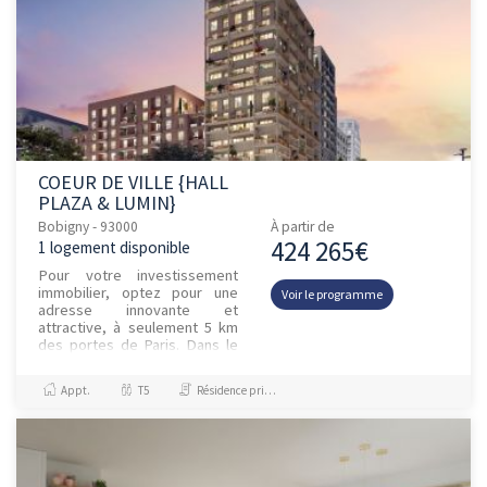
COEUR DE VILLE {HALL
PLAZA & LUMIN}
Bobigny - 93000
À partir de
424 265€
1 logement disponible
Pour votre investissement
immobilier, optez pour une
Voir le programme
adresse innovante et
attractive, à seulement 5 km
des portes de Paris. Dans le
sillage de ses voisines, Pantin
et Montreuil, Bobigny vit...
Appt.
T5
Résidence principale / PTZ