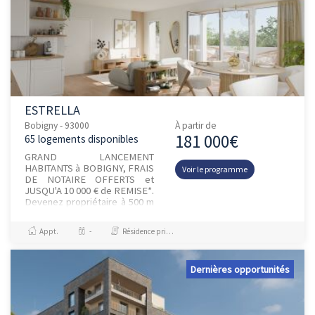
ESTRELLA
Bobigny - 93000
À partir de
181 000€
65 logements disponibles
GRAND LANCEMENT
HABITANTS à BOBIGNY, FRAIS
Voir le programme
DE NOTAIRE OFFERTS et
JUSQU'A 10 000 € de REMISE*.
Devenez propriétaire à 500 m
de la future gare du Grand
Paris ligne 15 et du T1 et
Appt.
-
Résidence principale / PTZ
bénéficiez de...
Dernières opportunités