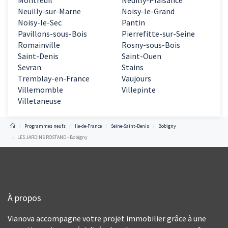
Montreuil
Neuilly-Plaisance
Neuilly-sur-Marne
Noisy-le-Grand
Noisy-le-Sec
Pantin
Pavillons-sous-Bois
Pierrefitte-sur-Seine
Romainville
Rosny-sous-Bois
Saint-Denis
Saint-Ouen
Sevran
Stains
Tremblay-en-France
Vaujours
Villemomble
Villepinte
Villetaneuse
Programmes neufs
Ile-de-France
Seine-Saint-Denis
Bobigny
LES JARDINS ROSTAND - Bobigny
À propos
Vianova accompagne votre projet immobilier grâce à une