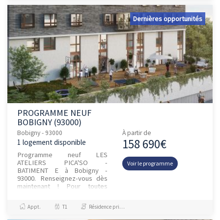
Dernières opportunités
PROGRAMME NEUF
BOBIGNY (93000)
Bobigny - 93000
À partir de
158 690€
1 logement disponible
Programme neuf LES
ATELIERS PICA'SO -
Voir le programme
BATIMENT E à Bobigny -
93000. Renseignez-vous dès
maintenant ! Pour toutes
informations
complémentaires, prenez
Appt.
T1
Résidence principale / PTZ
contact avec nous !