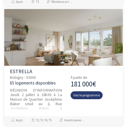
Appt.
T3
Résidence principale / PTZ
E) et...
ESTRELLA
Bobigny - 93000
À partir de
181 000€
65 logements disponibles
RÉUNION D'INFORMATION
Jeudi 2 juillet à 18h30 à La
Voir le programme
Maison de Quartier Joséphine
Baker situé au 2, Rue
Joséphine Baker à
BobignyGRAND LANCEMENT
HABITANTS à BOBIGNY le 3
Appt.
T2, T3, T4, T5
Investissement et Défiscalisation, Jeanbrun
juillet, FRAIS DE NO...