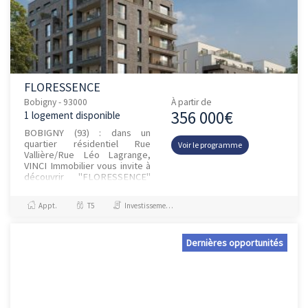
FLORESSENCE
Bobigny - 93000
À partir de
356 000€
1 logement disponible
BOBIGNY (93) : dans un
quartier résidentiel Rue
Voir le programme
Vallière/Rue Léo Lagrange,
VINCI Immobilier vous invite à
découvrir "FLORESSENCE"
une nouvelle résidence à
l’architecture moderne
Appt.
T5
Investissement et Défiscalisation
proposant un...
Dernières opportunités