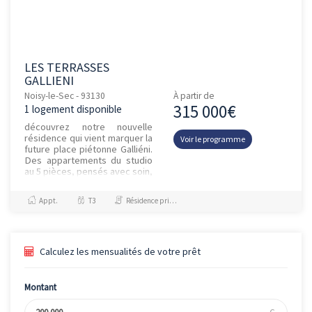
LES TERRASSES
GALLIENI
Noisy-le-Sec - 93130
À partir de
315 000€
1 logement disponible
découvrez notre nouvelle
résidence qui vient marquer la
Voir le programme
future place piétonne Galliéni.
Des appartements du studio
au 5 pièces, pensés avec soin,
avec balcons, grandes
terrasses et jardins p...
Appt.
T3
Résidence principale / PTZ, Investissement et Défiscalisation
Calculez les mensualités de votre prêt
Montant