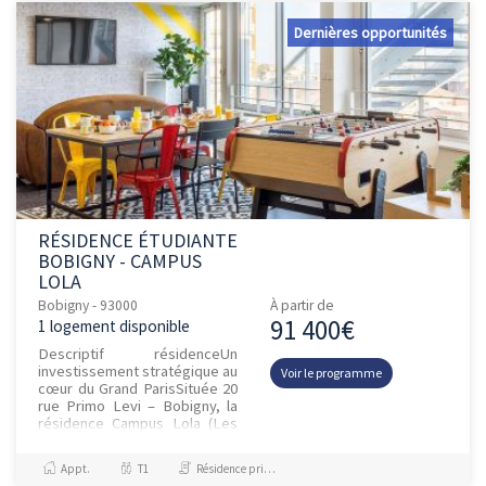
Dernières opportunités
RÉSIDENCE ÉTUDIANTE
BOBIGNY - CAMPUS
LOLA
Bobigny - 93000
À partir de
91 400€
1 logement disponible
Descriptif résidenceUn
investissement stratégique au
Voir le programme
cœur du Grand ParisSituée 20
rue Primo Levi – Bobigny, la
résidence Campus Lola (Les
Belles Années) bénéficie d’un
emplacement premium au...
Appt.
T1
Résidence principale / PTZ