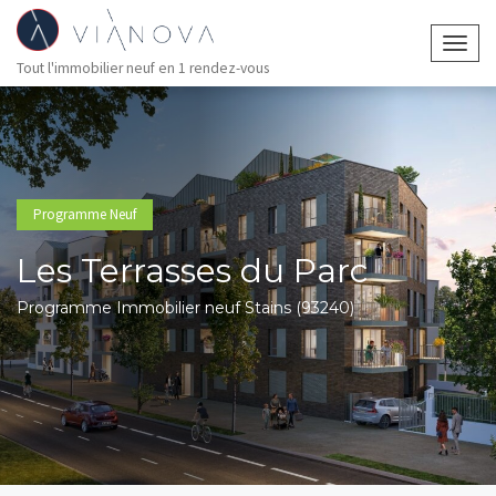
Togg
Tout l'immobilier neuf en 1 rendez-vous
navig
Programme Neuf
Les Terrasses du Parc
Programme Immobilier neuf Stains (93240)