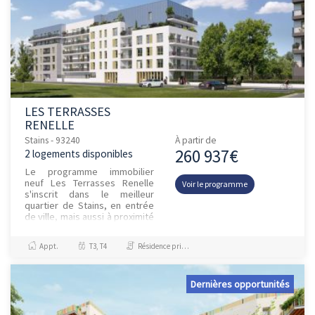
LES TERRASSES
RENELLE
Stains - 93240
À partir de
260 937€
2 logements disponibles
Le programme immobilier
neuf Les Terrasses Renelle
Voir le programme
s'inscrit dans le meilleur
quartier de Stains, en entrée
de ville, mais aussi à proximité
immédiate du 3e plus grand
parc d'Île-de-France....
Appt.
T3, T4
Résidence principale / PTZ
Dernières opportunités