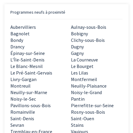
Programmes neufs à proximité
Aubervilliers
Aulnay-sous-Bois
Bagnolet
Bobigny
Bondy
Clichy-sous-Bois
Drancy
Dugny
Épinay-sur-Seine
Gagny
L'Île-Saint-Denis
La Courneuve
Le Blanc-Mesnil
Le Bourget
Le Pré-Saint-Gervais
Les Lilas
Livry-Gargan
Montfermeil
Montreuil
Neuilly-Plaisance
Neuilly-sur-Marne
Noisy-le-Grand
Noisy-le-Sec
Pantin
Pavillons-sous-Bois
Pierrefitte-sur-Seine
Romainville
Rosny-sous-Bois
Saint-Denis
Saint-Ouen
Sevran
Stains
Tremblay-en-France
Vaujours