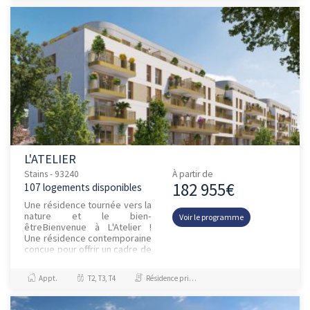
L'ATELIER
Stains - 93240
À partir de
182 955€
107 logements disponibles
Une résidence tournée vers la
nature et le bien-
Voir le programme
êtreBienvenue à L'Atelier !
Une résidence contemporaine
conçue pour offrir un cadre de
vie paisible et agréable. Son
architecture élégante s'i...
Appt.
T2, T3, T4
Résidence principale / PTZ