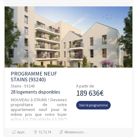
PROGRAMME NEUF
STAINS (93240)
Stains - 93240
À partir de
189 636€
28 logements disponibles
NOUVEAU à STAINS ! Devenez
propriétaire de votre
Voir le programme
appartement neuf pour le
même prix que votre loyer
grâce à la TVA réduite à 5,5%*!
Parfaitement connectée aux
grands pôles économiques,
Appt.
T2, T3, T4
Résidence principale / PTZ
Stai...