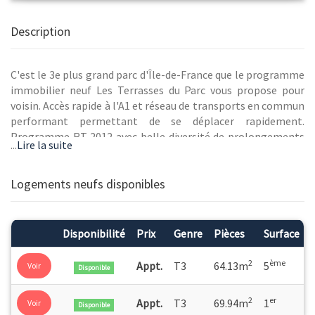
Description
C'est le 3e plus grand parc d'Île-de-France que le programme
immobilier neuf Les Terrasses du Parc vous propose pour
voisin. Accès rapide à l'A1 et réseau de transports en commun
performant permettant de se déplacer rapidement.
Programme RT 2012 avec belle diversité de prolongements
...
Lire la suite
extérieurs, mais aussi jardin central paysager. Nombreux
appartements neufs avec double orientation dès le 3 pièces.
Logements neufs disponibles
Disponibilité
Prix
Genre
Pièces
Surface
2
ème
Appt.
T3
64.13m
5
Voir
Disponible
2
er
Appt.
T3
69.94m
1
Voir
Disponible