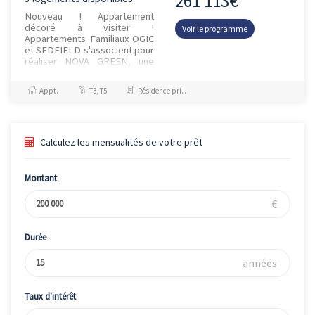
261 113€
Nouveau ! Appartement
décoré à visiter !
Voir le programme
Appartements Familiaux OGIC
et SEDFIELD s'associent pour
réaliser NOVA GREEN, une
nouvelle résidence éligible à
la TVA réduite 5,5% qui
Appt.
T3, T5
Résidence principale / PTZ, Investissement et Défiscalisation
proposera de...
Calculez les mensualités de votre prêt
Montant
€
Durée
années
Taux d'intérêt