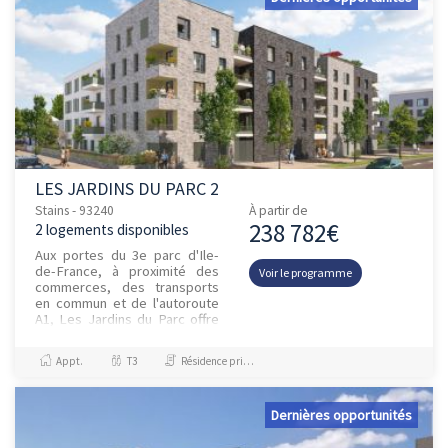
LES JARDINS DU PARC 2
Stains - 93240
À partir de
238 782€
2 logements disponibles
Aux portes du 3e parc d'Ile-
de-France, à proximité des
Voir le programme
commerces, des transports
en commun et de l'autoroute
A1, Les Jardins du Parc offre
tous les atouts d'une adresse
à la fois naturelle e...
Appt.
T3
Résidence principale / PTZ
Dernières opportunités