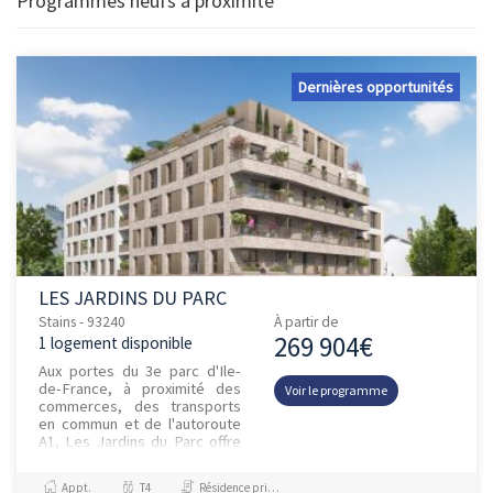
Programmes neufs à proximité
Dernières opportunités
LES JARDINS DU PARC
Stains - 93240
À partir de
269 904€
1 logement disponible
Aux portes du 3e parc d'Ile-
de-France, à proximité des
Voir le programme
commerces, des transports
en commun et de l'autoroute
A1, Les Jardins du Parc offre
tous les atouts d'une adresse
à la fois naturelle e...
Appt.
T4
Résidence principale / PTZ