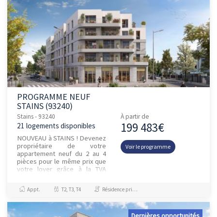
PROGRAMME NEUF
STAINS (93240)
Stains - 93240
À partir de
199 483€
21 logements disponibles
NOUVEAU à STAINS ! Devenez
propriétaire de votre
Voir le programme
appartement neuf du 2 au 4
pièces pour le même prix que
votre loyer grâce à la TVA
réduite à 5,5% ! Localisée rue
Jean Jaurès, la résidence b...
Appt.
T2, T3, T4
Résidence principale / PTZ
Dernières opportunités