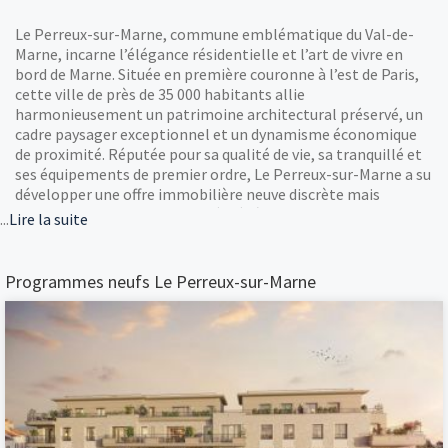
Le Perreux-sur-Marne, commune emblématique du Val-de-
Marne, incarne l’élégance résidentielle et l’art de vivre en
bord de Marne. Située en première couronne à l’est de Paris,
cette ville de près de 35 000 habitants allie
harmonieusement un patrimoine architectural préservé, un
cadre paysager exceptionnel et un dynamisme économique
de proximité. Réputée pour sa qualité de vie, sa tranquillé et
ses équipements de premier ordre, Le Perreux-sur-Marne a su
développer une offre immobilière neuve discrète mais
qualitative, parfaitement intégrée à son environnement. La
...
Lire la suite
demande pour un logement neuf dans cette commune ne
cesse de croître, attirant une clientèle exigeante – jeunes
familles en quête d’un cadre de vie sécurisé, actifs travaillant
Programmes neufs Le Perreux-sur-Marne
à Paris ou dans les pôles d’emploi du Val-de-Marne, ainsi que
des acquéreurs en quête d’une résidence principale alliant
confort moderne et proximité immédiate des berges de
Marne. L’immobilier neuf au Perreux-sur-Marne représente
aujourd’hui un segment de marché particulièrement prisé
dans l’est parisien, conjuguant la rareté du foncier,
l’excellence des constructions contemporaines et l’attrait
indéfectible d’une ville où il fait bon vivre. Les programmes