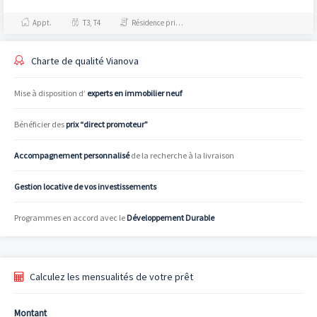
profite de la dynamique de cette commune voisine et offre
quelques kilomètres des portes
de Paris...
également quelques opportunités de programmes neufs,
Appt.
T3, T4
Résidence principale / PTZ, Investissement et Défiscalisation
souvent bien desservis par les transports et les équipements.
Charte de qualité Vianova
Mise à disposition d’
experts en immobilier neuf
Bénéficier des
prix “direct promoteur”
Accompagnement personnalisé
de la recherche à la livraison
Gestion locative de vos investissements
Programmes en accord avec le
Développement Durable
Calculez les mensualités de votre prêt
Montant