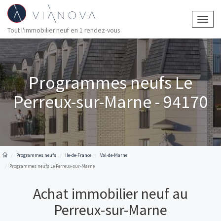
Togg
Tout l'immobilier neuf en 1 rendez-vous
navig
Programmes neufs Le
Perreux-sur-Marne - 94170
Programmes neufs
Ile-de-France
Val-de-Marne
Programmes neufs Le Perreux-sur-Marne
Achat immobilier neuf au
Perreux-sur-Marne