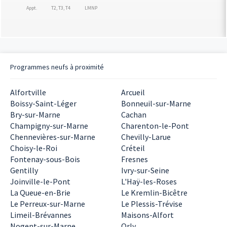
Appt.
T2, T3, T4
LMNP
Programmes neufs à proximité
Alfortville
Arcueil
Boissy-Saint-Léger
Bonneuil-sur-Marne
Bry-sur-Marne
Cachan
Champigny-sur-Marne
Charenton-le-Pont
Chennevières-sur-Marne
Chevilly-Larue
Choisy-le-Roi
Créteil
Fontenay-sous-Bois
Fresnes
Gentilly
Ivry-sur-Seine
Joinville-le-Pont
L'Haÿ-les-Roses
La Queue-en-Brie
Le Kremlin-Bicêtre
Le Perreux-sur-Marne
Le Plessis-Trévise
Limeil-Brévannes
Maisons-Alfort
Nogent-sur-Marne
Orly