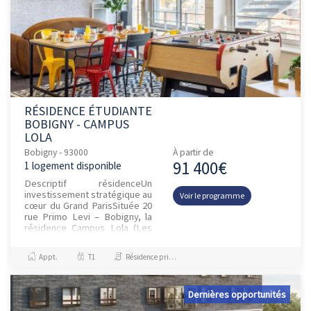
RÉSIDENCE ÉTUDIANTE
BOBIGNY - CAMPUS
LOLA
Bobigny - 93000
À partir de
91 400€
1 logement disponible
Descriptif résidenceUn
investissement stratégique au
Voir le programme
cœur du Grand ParisSituée 20
rue Primo Levi – Bobigny, la
résidence Campus Lola (Les
Belles Années) bénéficie d’un
emplacement premium au...
Appt.
T1
Résidence principale / PTZ
Dernières opportunités