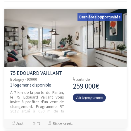
Dernières opportunités
75 EDOUARD VAILLANT
Bobigny - 93000
À partir de
259 000€
1 logement disponible
À 7 km de la porte de Pantin,
le 75 Edouard Vaillant vous
Voir le programme
invite à profiter d'un vent de
changement. Programme RT
2012 situé à 650 m de la
station « Pont de bondy » du
T1 qui accueillera dan...
Appt.
T3
Résidence principale / PTZ