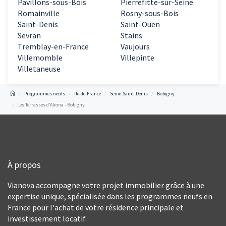
Pavillons-sous-Bois
Pierrefitte-sur-Seine
Romainville
Rosny-sous-Bois
Saint-Denis
Saint-Ouen
Sevran
Stains
Tremblay-en-France
Vaujours
Villemomble
Villepinte
Villetaneuse
Programmes neufs
Ile-de-France
Seine-Saint-Denis
Bobigny
Les Terrasses d'Aliona - Bobigny
À propos
Vianova accompagne votre projet immobilier grâce à une
expertise unique, spécialisée dans les programmes neufs en
France pour l'achat de votre résidence principale et
investissement locatif.