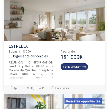
ESTRELLA
Bobigny - 93000
À partir de
181 000€
66 logements disponibles
RÉUNION D'INFORMATION
Jeudi 2 juillet à 18h30 à La
Voir le programme
Maison de Quartier Joséphine
Baker situé au 2, Rue
Joséphine Baker à
BobignyGRAND LANCEMENT
HABITANTS à BOBIGNY le 3
Appt.
T2, T3, T4, T5
Investissement et Défiscalisation, Jeanbrun
juillet, FRAIS DE NO...
Dernières opportunités