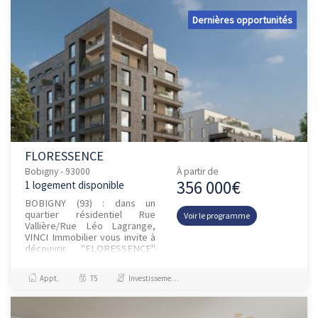
Dernières opportunités
FLORESSENCE
Bobigny - 93000
À partir de
356 000€
1 logement disponible
BOBIGNY (93) : dans un
quartier résidentiel Rue
Voir le programme
Vallière/Rue Léo Lagrange,
VINCI Immobilier vous invite à
découvrir "FLORESSENCE"
une nouvelle résidence à
l’architecture moderne
Appt.
T5
Investissement et Défiscalisation
proposant un...