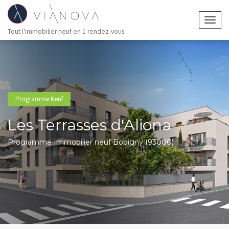
Togg
Tout l'immobilier neuf en 1 rendez-vous
navig
Programme Neuf
Les Terrasses d'Aliona
Programme Immobilier neuf Bobigny (93000)