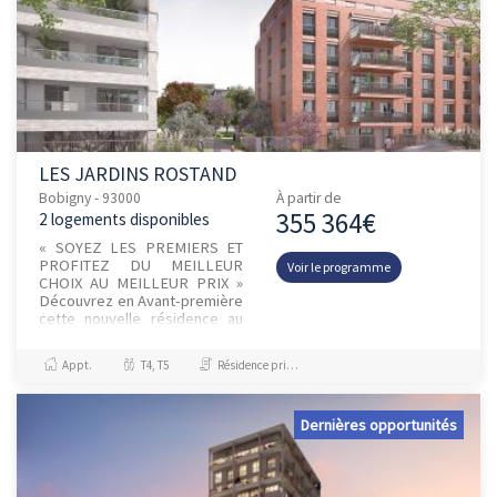
LES JARDINS ROSTAND
Bobigny - 93000
À partir de
355 364€
2 logements disponibles
« SOYEZ LES PREMIERS ET
PROFITEZ DU MEILLEUR
Voir le programme
CHOIX AU MEILLEUR PRIX »
Découvrez en Avant-première
cette nouvelle résidence au
charme intemporel située au
coeur du quartier privilégié
Appt.
T4, T5
Résidence principale / PTZ
Jean R...
Dernières opportunités