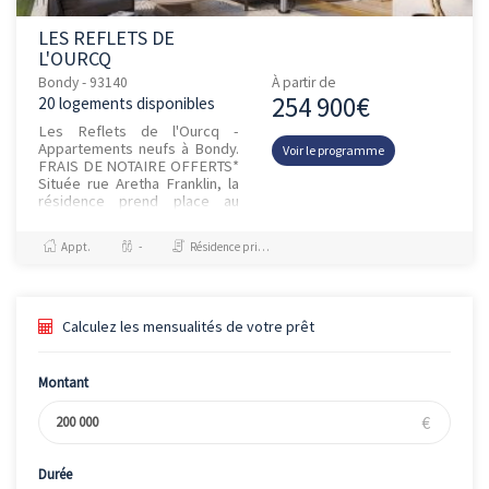
LES REFLETS DE
L'OURCQ
Bondy - 93140
À partir de
254 900€
20 logements disponibles
Les Reflets de l'Ourcq -
Appartements neufs à Bondy.
Voir le programme
FRAIS DE NOTAIRE OFFERTS*
Située rue Aretha Franklin, la
résidence prend place au
coeur d'un nouveau quartier
en développement, en...
Appt.
-
Résidence principale / PTZ
Calculez les mensualités de votre prêt
Montant
€
Durée