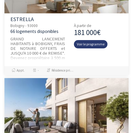
ESTRELLA
Bobigny - 93000
À partir de
181 000€
66 logements disponibles
GRAND LANCEMENT
HABITANTS à BOBIGNY, FRAIS
Voir le programme
DE NOTAIRE OFFERTS et
JUSQU'A 10 000 € de REMISE*.
Devenez propriétaire à 500 m
de la future gare du Grand
Paris ligne 15 et du T1 et
Appt.
-
Résidence principale / PTZ
bénéficiez de...