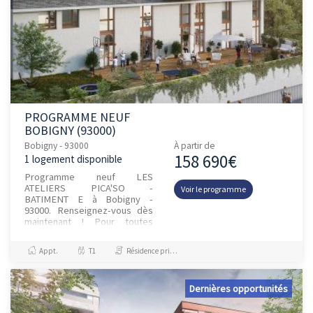
PROGRAMME NEUF
BOBIGNY (93000)
Bobigny - 93000
À partir de
158 690€
1 logement disponible
Programme neuf LES
ATELIERS PICA'SO -
Voir le programme
BATIMENT E à Bobigny -
93000. Renseignez-vous dès
maintenant ! Pour toutes
informations
complémentaires, prenez
Appt.
T1
Résidence principale / PTZ
contact avec nous !
Dernières opportunités