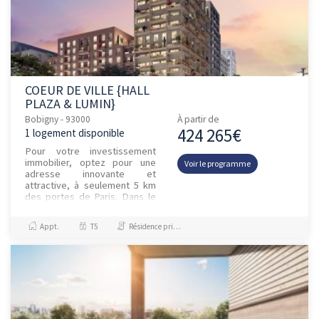
COEUR DE VILLE {HALL
PLAZA & LUMIN}
Bobigny - 93000
À partir de
424 265€
1 logement disponible
Pour votre investissement
immobilier, optez pour une
Voir le programme
adresse innovante et
attractive, à seulement 5 km
des portes de Paris. Dans le
sillage de ses voisines, Pantin
et Montreuil, Bobigny vit...
Appt.
T5
Résidence principale / PTZ