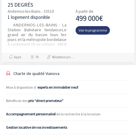
25 DEGRÉS
Andernos-les-Bains - 33510
À partir de
499 000€
1 logement disponible
ANDERNOS-LES-BAINS : La
Station Balnéaire tendanceLe
Voir le programme
grand air du bassin tous les
jours et la métropole bordelaise
à seulement 1h en voiture : Idéal
comme cadre de v...
Appt.
T4
Résidence principale / PTZ, Investissement et Défiscalisation
Charte de qualité Vianova
Mise à disposition d’
experts en immobilier neuf
Bénéficier des
prix “direct promoteur”
Accompagnement personnalisé
de la recherche à la livraison
Gestion locative de vos investissements