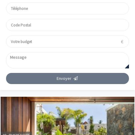
€
Envoyer