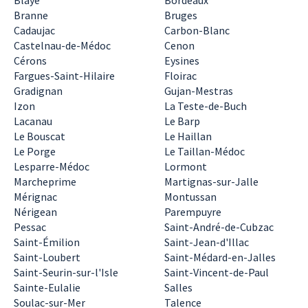
Blaye
Bordeaux
Branne
Bruges
Cadaujac
Carbon-Blanc
Castelnau-de-Médoc
Cenon
Cérons
Eysines
Fargues-Saint-Hilaire
Floirac
Gradignan
Gujan-Mestras
Izon
La Teste-de-Buch
Lacanau
Le Barp
Le Bouscat
Le Haillan
Le Porge
Le Taillan-Médoc
Lesparre-Médoc
Lormont
Marcheprime
Martignas-sur-Jalle
Mérignac
Montussan
Nérigean
Parempuyre
Pessac
Saint-André-de-Cubzac
Saint-Émilion
Saint-Jean-d'Illac
Saint-Loubert
Saint-Médard-en-Jalles
Saint-Seurin-sur-l'Isle
Saint-Vincent-de-Paul
Sainte-Eulalie
Salles
Soulac-sur-Mer
Talence