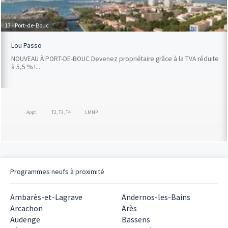
13 - Port-de-Bouc
Lou Passo
NOUVEAU À PORT-DE-BOUC Devenez propriétaire grâce à la TVA réduite
à 5,5 % !...
Appt.
T2, T3, T4
LMNP
Programmes neufs à proximité
Ambarès-et-Lagrave
Andernos-les-Bains
Arcachon
Arès
Audenge
Bassens