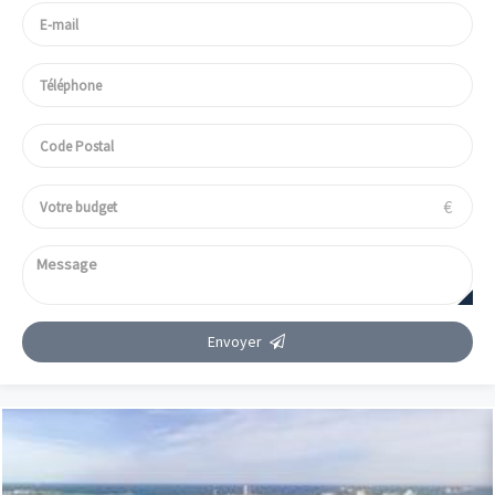
€
Envoyer