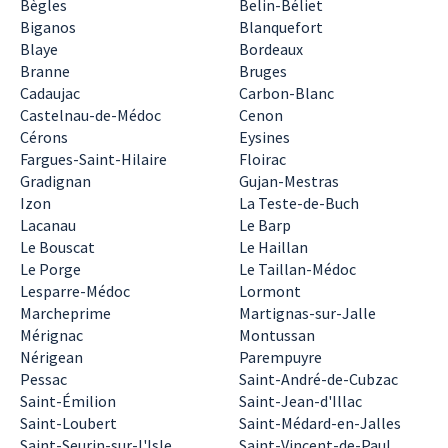
Bègles
Belin-Béliet
Biganos
Blanquefort
Blaye
Bordeaux
Branne
Bruges
Cadaujac
Carbon-Blanc
Castelnau-de-Médoc
Cenon
Cérons
Eysines
Fargues-Saint-Hilaire
Floirac
Gradignan
Gujan-Mestras
Izon
La Teste-de-Buch
Lacanau
Le Barp
Le Bouscat
Le Haillan
Le Porge
Le Taillan-Médoc
Lesparre-Médoc
Lormont
Marcheprime
Martignas-sur-Jalle
Mérignac
Montussan
Nérigean
Parempuyre
Pessac
Saint-André-de-Cubzac
Saint-Émilion
Saint-Jean-d'Illac
Saint-Loubert
Saint-Médard-en-Jalles
Saint-Seurin-sur-l'Isle
Saint-Vincent-de-Paul