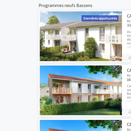
zéro et de réaliser des économies sur les 
en défiscalisant et de construire un patri
LMNP.
Programmes neufs Bassens
Dernières opportun