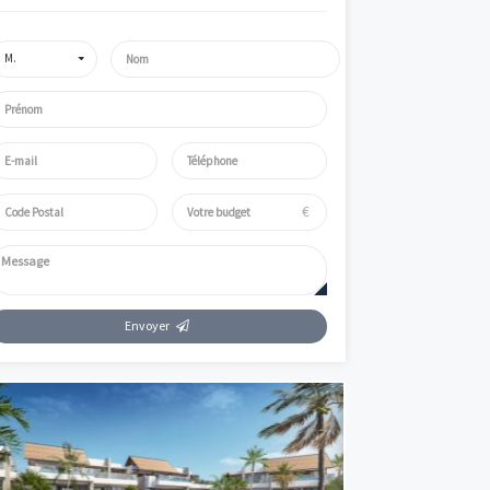
Simulez
Simulateur de mensualités offrant des données à titre indicatif. P
informations précises et adaptées, appelez Vianova.
et Défiscalisation
Parlez de votre projet immobilier avec un expert V
€
mme
M.
et Défiscalisation