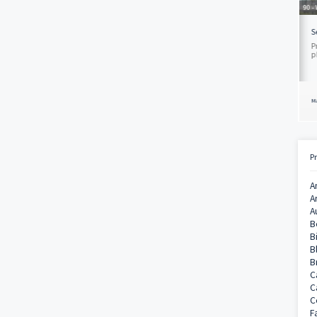
90 - RIVIERE NOIRE
Shoba – Villas & Res...
Programme neuf RIVIERE NOIRE. Prenez cont
pour plus d'informat...
Maison
T4, T5
Accession