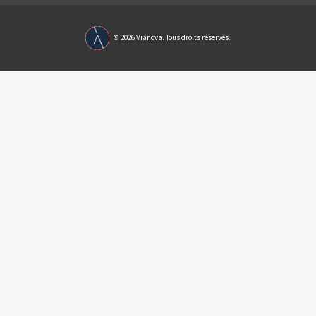
Liens Utiles
lier grâce à une
Programmes neufs
Qui sommes-no
programmes neufs
Devenir Partenaire
Mentions Légale
 principale et
Loi et Finances
Conditions Géné
Conseils Immobilier
Politique de conf