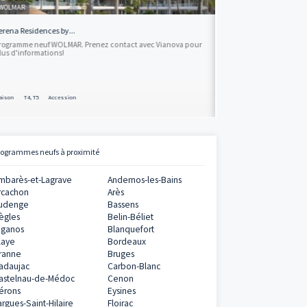
Envoyer
90 - WOLMAR
Serena Residences by...
act avec Vianova
Programme neuf WOLMAR. Prenez contact avec Via
plus d'informations!
Maison
T4, T5
Accession