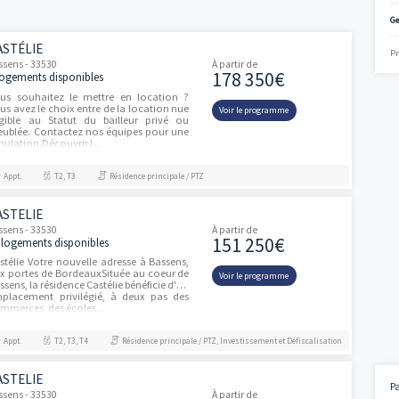
frais de notaire. A propos des investisseurs, on peut gagner une s
moine facilement. Demandez conseil à votre spécialiste Vianova si
CASTÉLIE
ités
Bassens - 33530
À partir de
178 350
3 logements disponibles
Vous souhaitez le mettre en location ?
Vous avez le choix entre de la location nue
Voir le progra
éligible au Statut du bailleur privé ou
meublée. Contactez nos équipes pour une
simulation.Découvrir l...
Appt.
T2, T3
Résidence principale / PTZ
CASTELIE
Bassens - 33530
À partir de
151 250
16 logements disponibles
Castélie Votre nouvelle adresse à Bassens,
aux portes de BordeauxSituée au coeur de
Voir le progra