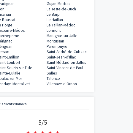
Programmes neufs à proximité
Ambarès-et-Lagrave
Andernos-les-B
Arcachon
Arès
Audenge
Bassens
Bègles
Belin-Béliet
Biganos
Blanquefort
Blaye
Bordeaux
Branne
Bruges
Cadaujac
Carbon-Blanc
Castelnau-de-Médoc
Cenon
Cérons
Eysines
Fargues-Saint-Hilaire
Floirac
Gradignan
Gujan-Mestras
Izon
La Teste-de-Bu
Lacanau
Le Barp
Le Bouscat
Le Haillan
Le Porge
Le Taillan-Méd
Lesparre-Médoc
Lormont