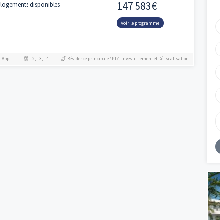
Bassens, la résidence Castélie bénéficie d'un
emplacement privilégié, à deux pas des
commerces, des écoles...
Appt.
T2, T3, T4
Résidence principale / PTZ, Investissement 
CASTELIE
Bassens - 33530
À partir de
147 583
20 logements disponibles
Voir le progra
Appt.
T2, T3, T4
Résidence principale / PTZ, Investissement 