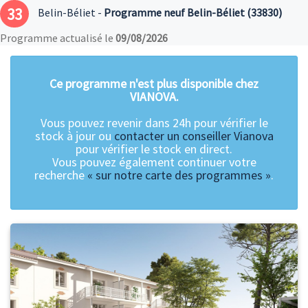
33
Belin-Béliet -
Programme neuf Belin-Béliet (33830)
Programme actualisé le
09/08/2026
Ce programme n'est plus disponible chez
VIANOVA.
Vous pouvez revenir dans 24h pour vérifier le
stock à jour ou
contacter un conseiller Vianova
pour vérifier le stock en direct.
Vous pouvez également continuer votre
recherche
« sur notre carte des programmes »
.