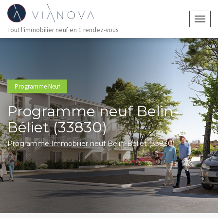
Togg
Tout l'immobilier neuf en 1 rendez-vous
navig
Programme Neuf
Programme neuf Belin-
Béliet (33830)
Programme Immobilier neuf Belin-Béliet (33830)