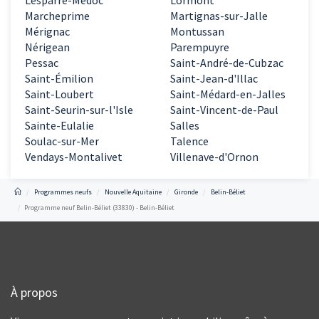
Lesparre-Médoc
Lormont
Marcheprime
Martignas-sur-Jalle
Mérignac
Montussan
Nérigean
Parempuyre
Pessac
Saint-André-de-Cubzac
Saint-Émilion
Saint-Jean-d'Illac
Saint-Loubert
Saint-Médard-en-Jalles
Saint-Seurin-sur-l'Isle
Saint-Vincent-de-Paul
Sainte-Eulalie
Salles
Soulac-sur-Mer
Talence
Vendays-Montalivet
Villenave-d'Ornon
Programmes neufs
Nouvelle Aquitaine
Gironde
Belin-Béliet
Programme neuf Belin-Béliet (33830) - Belin-Béliet
À propos