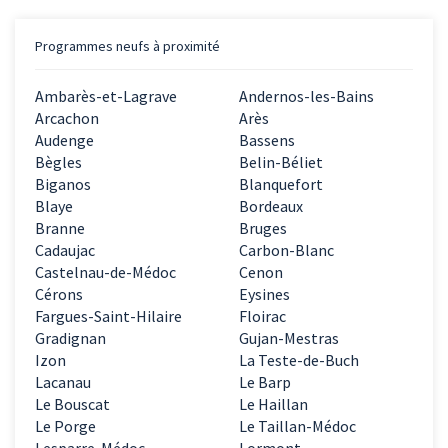
Programmes neufs à proximité
Ambarès-et-Lagrave
Andernos-les-Bains
Arcachon
Arès
Audenge
Bassens
Bègles
Belin-Béliet
Biganos
Blanquefort
Blaye
Bordeaux
Branne
Bruges
Cadaujac
Carbon-Blanc
Castelnau-de-Médoc
Cenon
Cérons
Eysines
Fargues-Saint-Hilaire
Floirac
Gradignan
Gujan-Mestras
Izon
La Teste-de-Buch
Lacanau
Le Barp
Le Bouscat
Le Haillan
Le Porge
Le Taillan-Médoc