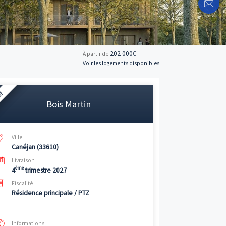
202 
À partir de
Voir les logemen
Neuf
Bois Martin
Ville
Canéjan (33610)