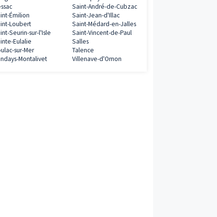
Programmes neufs à proximité
Ambarès-et-Lagrave
Andernos-les-Bai
Arcachon
Arès
Audenge
Bassens
Bègles
Belin-Béliet
Biganos
Blanquefort
Blaye
Bordeaux
0€
Branne
Bruges
Cadaujac
Carbon-Blanc
ramme
Castelnau-de-Médoc
Cenon
Cérons
Eysines
Fargues-Saint-Hilaire
Floirac
Gradignan
Gujan-Mestras
Izon
La Teste-de-Buc
Lacanau
Le Barp
Le Bouscat
Le Haillan
Le Porge
Le Taillan-Médoc
0€
Lesparre-Médoc
Lormont
Marcheprime
Martignas-sur-Jal
ramme
Mérignac
Montussan