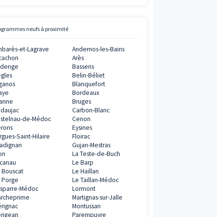
Street View
Avis clients
Vianova
5
/
5
11
AVIS CLIENTS