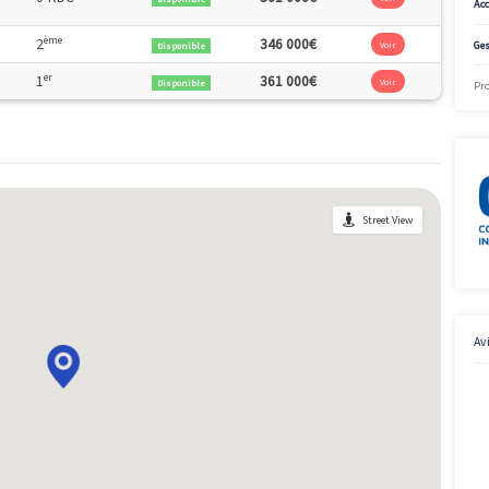
2
ème
5.3m
2
216 500€
Disponible
2
5m
0-RDC
291 000€
Disponible
2
5.7m
0-RDC
287 000€
Disponible
2
er
6.3m
1
280 000€
Disponible
2
6.7m
0-RDC
291 000€
Disponible
2
ème
7.6m
2
282 000€
Disponible
2
er
7.6m
1
281 000€
Disponible
2
0m
0-RDC
361 000€
Disponible
Le bon plan
2
ème
1.5m
2
346 000€
Disponible
2
er
8.4m
1
361 000€
Disponible