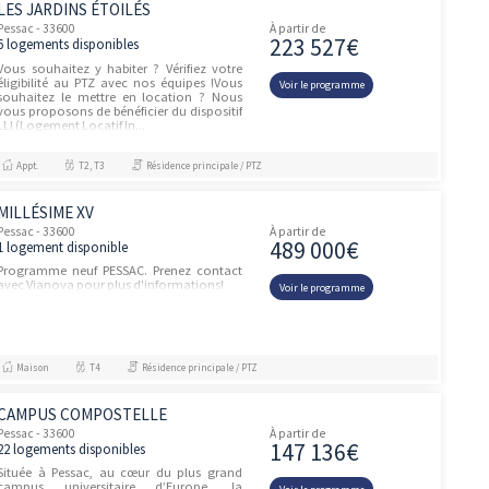
composée de 23 logements du T2 au T5,
répartis dans 2 bâtiments en
R+2+combles.Le projet reprend une
écritur...
Appt.
T4
Résidence principale / PTZ, Droit Commun
LES JARDINS ETOILES
Pessac - 33600
À partir de
265 74
8 logements disponibles
La nouvelle résidence Les Jardins Étoilés
s’installe dans un cadre résidentiel
Voir le prog
préservé, entouré de verdure et bordé par
la forêt du Bourgailh, offrant un véritable
havre de paix. Elle se c...
Appt.
T3, T4
Résidence principale / PTZ, Droit Commun, Investissement et Défiscalisa
LES JARDINS DE CÉLAN
unités
Pessac - 33600
À partir de
535 00
1 logement disponible
Dans le quartier Sardines à Pessac –
Découvrez Les Jardins de Célan – Dans un
Voir le prog
environnement calme et résidentiel,