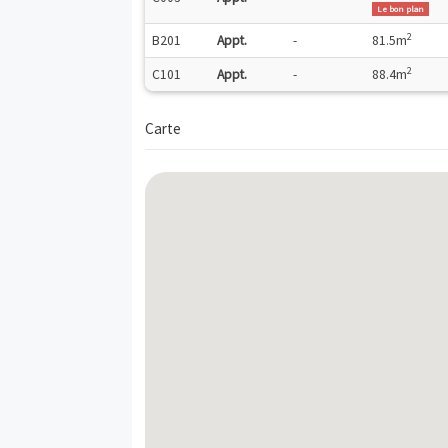
B202
Appt.
-
4
B001
Appt.
-
6
C001
Appt.
-
6
B101
Appt.
-
6
B003
Appt.
-
6
B203
Appt.
-
6
B103
Appt.
-
6
8
C003
Appt.
-
B201
Appt.
-
8
C101
Appt.
-
8