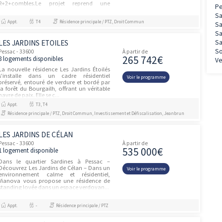
OSMOSE - BOIS MARTIN
Canéjan - 33610
À partir de
202 00
12 logements disponibles
À seulement 5 minutes de la Métropole de
Bordeaux, découvrez Canéjan, une
Voir le prog
commune qui combine
harmonieusement nature préservée et
dynamisme urbain. Niché dans un cadre
boisé naturel au cœur...
Appt.
-
Résidence principale / PTZ
CLOS MADRAN
unités
Pessac - 33600
À partir de
424 90
1 logement disponible
Située dans un environnement calme et
résidentiel, la résidence Clos Madran est
Voir le prog