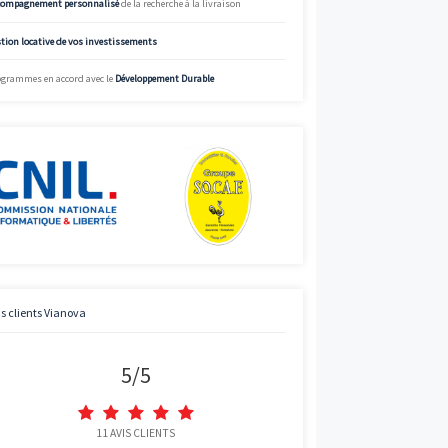
%
Voir
Simulez
Voir
Simulateur de mensualités offrant des données à titre indicatif.
informations précises et adaptées, appelez Vianova.
Voir
Voir
Charte de qualité Vianova
Voir
Voir
Mise à disposition d’
experts en immobilier neuf
Voir
Bénéficier des
prix “direct promoteur”
Voir
Accompagnement personnalisé
de la recherche à la livraison
Gestion locative de vos investissements
Voir
Voir
Programmes en accord avec le
Développement Durable