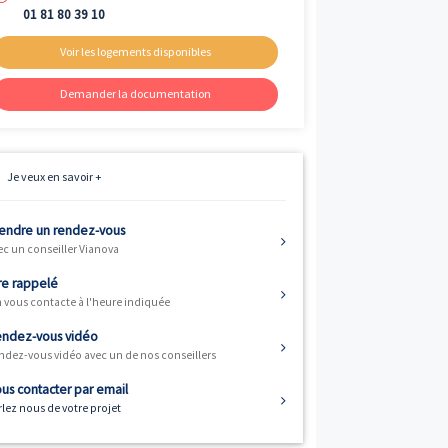
Livraison
ème
4
trimestre 2027
Fiscalité
Résidence principale / PTZ
Informations
01 81 80 39 10
Voir les logements disponibles
Demander la documentation
Je veux en savoir +
 12 appartements
Prendre un rendez-vous