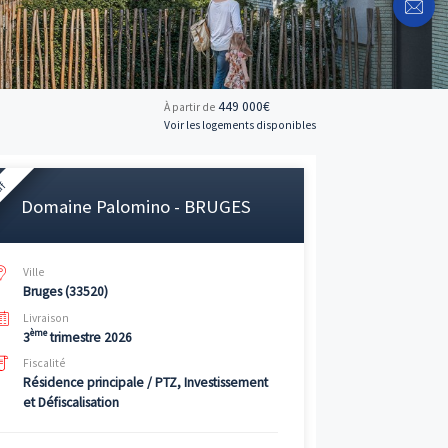
449 
À partir de
Voir les logemen
Neuf
Domaine Palomino - BRUGE
Ville
Bruges (33520)