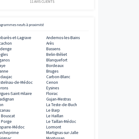
€
ramme
Avis clients
Vianova
5
/
5
0€
11
AVIS CLIENTS
ramme