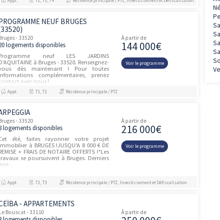
Appt.
T2, T3, T4
Résidence principale / PTZ
MÉLISANDE
Bruges - 33520
À partir de
201 00
6 logements disponibles
Investissez à Bruges, dans un cadre de vie
équilibré aux portes de Bordeaux
Voir le prog
Bordeaux Métropole s'impose comme la
3ème métropole la plus attractive de
France, avec plus de 843 000 habitants e...
Appt.
T2, T3
Résidence principale / PTZ
MÉLISANDE
Bruges - 33520
À partir de
189 00
30 logements disponibles
Cet été, faites rayonner votre projet
immobilier à BRUGES !Jusqu'à 3 000 € de
Voir le prog
remise + FRAIS DE NOTAIRE OFFERTS*
!ESAPCE DE VENTE SUR PLACE SUR RDV : 4
avenue de T...