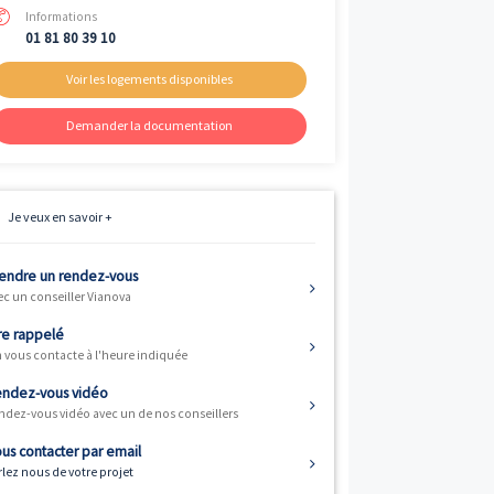
Livraison
ème
3
trimestre 2026
Fiscalité
Résidence principale / PTZ, Investisse
et Défiscalisation
Informations
01 81 80 39 10
Voir les logements disponibles
Demander la documentation
nde) vous offre
Je veux en savoir +