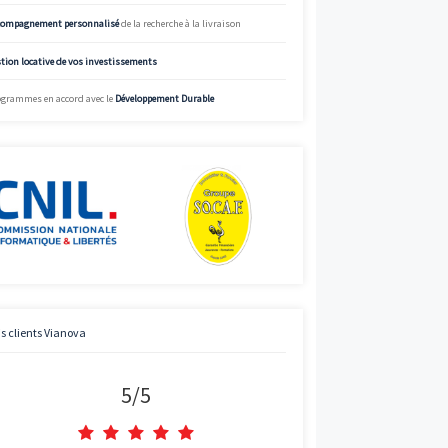
%
Street View
Simulez
Simulateur de mensualités offrant des données à titre indicatif.
informations précises et adaptées, appelez Vianova.
Charte de qualité Vianova
Mise à disposition d’
experts en immobilier neuf
Bénéficier des
prix “direct promoteur”
Accompagnement personnalisé
de la recherche à la livraison
Gestion locative de vos investissements
Programmes en accord avec le
Développement Durable