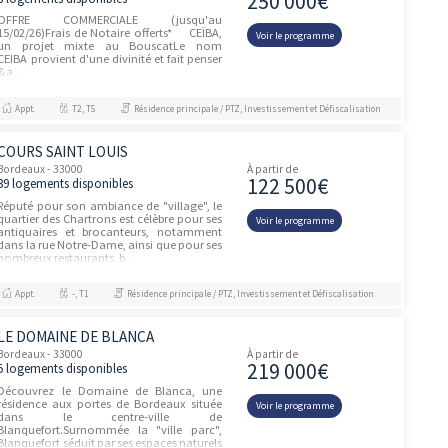
Appt.
T2, T3, T4
Résidence principale / PTZ, Investisseme
PROGRAMME NEUF BRUGES
(33520)
Bruges - 33520
À partir de
144 00
20 logements disponibles
Programme neuf LES JARDINS
D'AQUITAINE à Bruges - 33520. Renseignez-
Voir le prog
vous dès maintenant ! Pour toutes
informations complémentaires, prenez
contact avec nous !
Appt.
T1, T2
Résidence principale / PTZ
ARPEGGIA
Bruges - 33520
À partir de
216 00
8 logements disponibles
Cet été, faites rayonner votre projet
immobilier à BRUGES !JUSQU'A 8 000 € DE
Voir le prog
REMISE + FRAIS DE NOTAIRE OFFERTS !*Les
travaux se poursuivent à Bruges. Derniers
app...