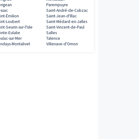
Programmes neufs à proximité
Ambarès-et-Lagrave
Andernos-les-Bai
Arcachon
Arès
0€
Audenge
Bassens
Bègles
Belin-Béliet
ramme
Biganos
Blanquefort
Blaye
Bordeaux
Branne
Bruges
Cadaujac
Carbon-Blanc
Castelnau-de-Médoc
Cenon
Cérons
Eysines
Fargues-Saint-Hilaire
Floirac
Gradignan
Gujan-Mestras
0€
Izon
La Teste-de-Buc
Lacanau
Le Barp
Le Bouscat
Le Haillan
ramme
Le Porge
Le Taillan-Médoc
Lesparre-Médoc
Lormont