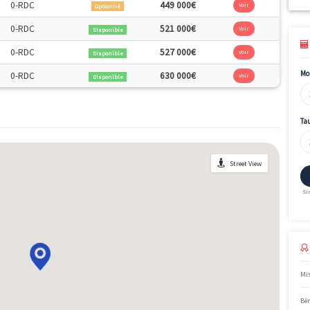
 programme sont : Accession, LMNP.
rface
Étage
Disponibilité
Prix
2
.4m
0-RDC
449 000€
Mais pas encore vendu 😉
Optionné
2
.7m
0-RDC
521 000€
Disponible
2
3.8m
0-RDC
527 000€
Disponible
2
9.6m
0-RDC
630 000€
Disponible