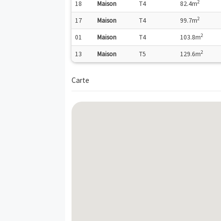
Les dispositifs fiscaux applicables sur ce
Description
Logements neufs disponibles
o
N
Genre
Pièces
Su
18
Maison
T4
82
17
Maison
T4
99
01
Maison
T4
10
13
Maison
T5
12
Carte