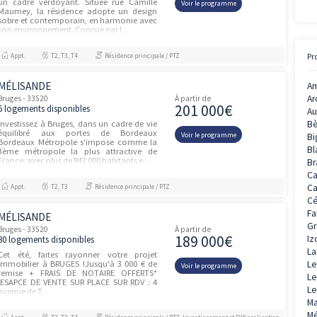
BORDEAUX-BRUGES - (MER ET
emière
GOLF CITY)
Bruges - 33520
À partir de
81 500
1 logement disponible
Descriptif résidenceLa qualité de
l'emplacement et du quartierLa résidence
Voir le prog
Mer & Golf City Bordeaux-Bruges bénéficie
d'un environnement particulièrement
agréable, au bord d'un plan d'eau et...
Appt.
T1
Résidence principale / PTZ
LES JARDINS DE MAUMEY
Bruges - 33520
À partir de
196 20
31 logements disponibles
Une architecture soignée et intégrée dans
un cadre verdoyant. Située rue Camille
Voir le prog
Maumey, la résidence adopte un design
sobre et contemporain, en harmonie avec
son environnement. Conçue par l...