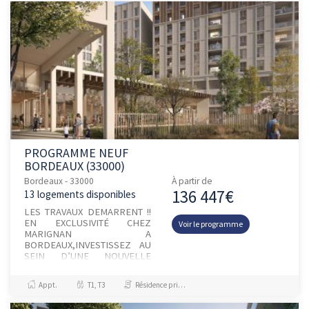
PROGRAMME NEUF
BORDEAUX (33000)
Bordeaux - 33000
À partir de
136 447€
13 logements disponibles
LES TRAVAUX DEMARRENT !!
EN EXCLUSIVITÉ CHEZ
Voir le programme
MARIGNAN A
BORDEAUX,INVESTISSEZ AU
SEIN D’UNE NOUVELLE
RÉSIDENCE ÉTUDIANTE EN
LMNP, AU CŒUR D’UNE
Appt.
T1, T3
Résidence principale / PTZ, Investissement et Défiscalisation
NOUVELLE CENTRALITÉ, AU
PIED DU JARDIN DE L’ARS...