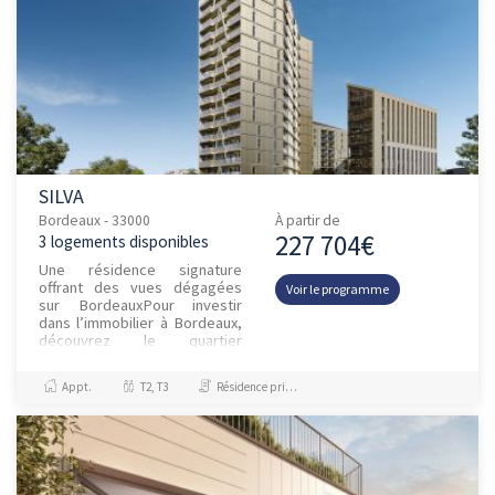
SILVA
Bordeaux - 33000
À partir de
227 704€
3 logements disponibles
Une résidence signature
offrant des vues dégagées
Voir le programme
sur BordeauxPour investir
dans l’immobilier à Bordeaux,
découvrez le quartier
Euratlantique, nouveau
quartier de la gare en pleine
Appt.
T2, T3
Résidence principale / PTZ
évolutio...