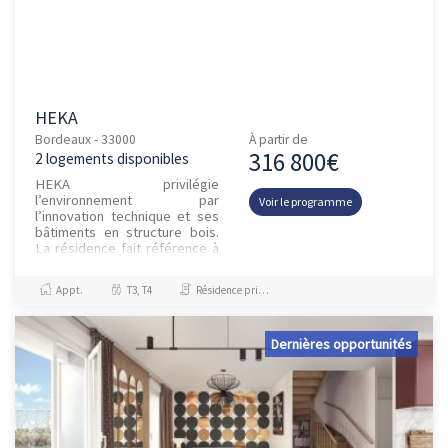
HEKA
Bordeaux - 33000
À partir de
316 800€
2 logements disponibles
HEKA privilégie
l’environnement par
Voir le programme
l’innovation technique et ses
bâtiments en structure bois.
La résidence fait référence à
la « Ville de Pierre » en offrant
une façade minérale,
Appt.
T3, T4
Résidence principale / PTZ
pérenne,...
Dernières opportunités