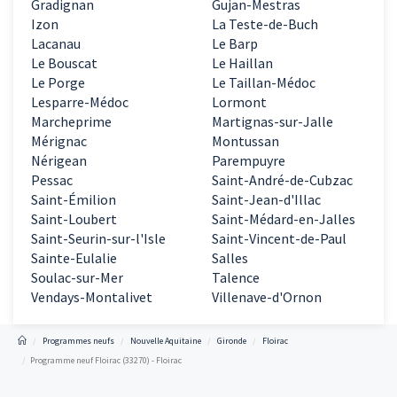
Gradignan
Gujan-Mestras
Izon
La Teste-de-Buch
Lacanau
Le Barp
Le Bouscat
Le Haillan
Le Porge
Le Taillan-Médoc
Lesparre-Médoc
Lormont
Marcheprime
Martignas-sur-Jalle
Mérignac
Montussan
Nérigean
Parempuyre
Pessac
Saint-André-de-Cubzac
Saint-Émilion
Saint-Jean-d'Illac
Saint-Loubert
Saint-Médard-en-Jalles
Saint-Seurin-sur-l'Isle
Saint-Vincent-de-Paul
Sainte-Eulalie
Salles
Soulac-sur-Mer
Talence
Vendays-Montalivet
Villenave-d'Ornon
Programmes neufs
Nouvelle Aquitaine
Gironde
Floirac
Programme neuf Floirac (33270) - Floirac