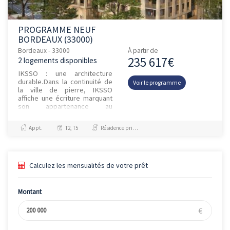
PROGRAMME NEUF
BORDEAUX (33000)
Bordeaux - 33000
À partir de
235 617€
2 logements disponibles
IKSSO : une architecture
durable.Dans la continuité de
Voir le programme
la ville de pierre, IKSSO
affiche une écriture marquant
son appartenance au
patrimoine bordelais, tout en
s’affirmant comme une r...
Appt.
T2, T5
Résidence principale / PTZ, Investissement et Défiscalisation
Calculez les mensualités de votre prêt
Montant
€