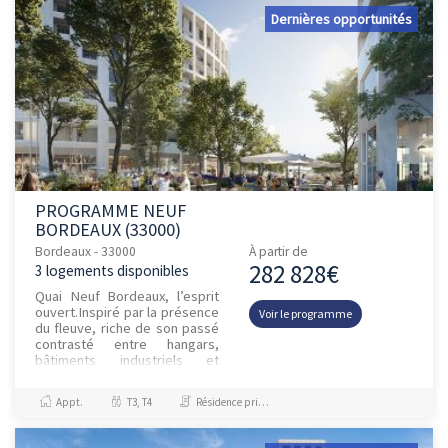
Dernières opportunités
PROGRAMME NEUF
BORDEAUX (33000)
Bordeaux - 33000
À partir de
282 828€
3 logements disponibles
Quai Neuf Bordeaux, l’esprit
ouvert.Inspiré par la présence
Voir le programme
du fleuve, riche de son passé
contrasté entre hangars,
bâtiments industriels et
habitations historiques, le
quartier renaît....
Appt.
T3, T4
Résidence principale / PTZ, Investissement et Défiscalisation