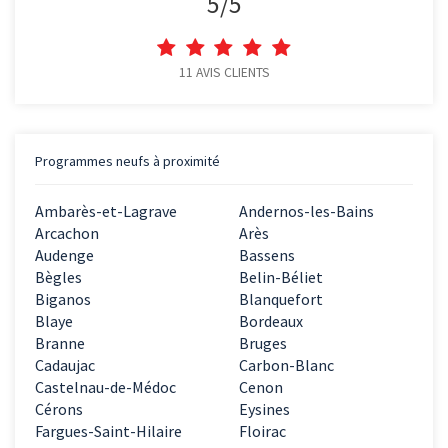
5
/
5
11
AVIS CLIENTS
Programmes neufs à proximité
Ambarès-et-Lagrave
Andernos-les-Bains
Arcachon
Arès
Audenge
Bassens
Bègles
Belin-Béliet
Biganos
Blanquefort
Blaye
Bordeaux
Branne
Bruges
Cadaujac
Carbon-Blanc
Castelnau-de-Médoc
Cenon
Cérons
Eysines
Fargues-Saint-Hilaire
Floirac