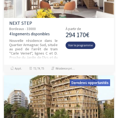
NEXT STEP
Bordeaux - 33000
À partir de
294 170€
4 logements disponibles
Nouvelle résidence dans le
Quartier Armagnac Sud, située
Voir le programme
au pied de l'arrêt de tram
"Carle Vernet", lignes C et D.
Proche du Jardin de l'Ars et du
pont Simone Veil, à 5min de la
Gare St Jean...
Appt.
T3, T4, T5
Résidence principale / PTZ
Dernières opportunités