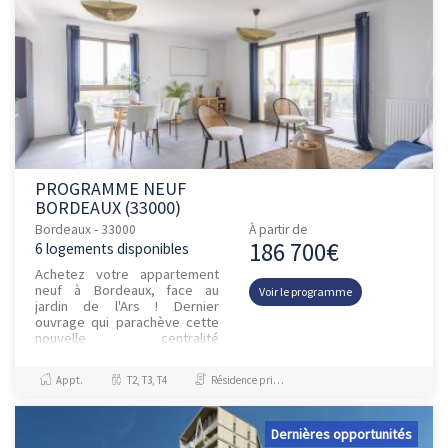
PROGRAMME NEUF
BORDEAUX (33000)
Bordeaux - 33000
À partir de
186 700€
6 logements disponibles
Achetez votre appartement
neuf à Bordeaux, face au
Voir le programme
jardin de l'Ars ! Dernier
ouvrage qui parachève cette
nouvelle centralité
emblématique à Bordeaux, à
proximité immédiate des
Appt.
T2, T3, T4
Résidence principale / PTZ
quais réaménag...
Dernières opportunités