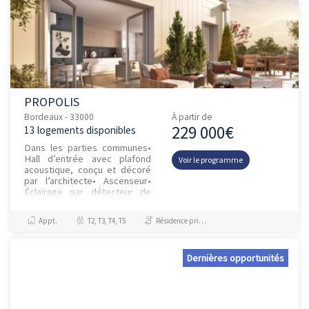
PROPOLIS
Bordeaux - 33000
À partir de
229 000€
13 logements disponibles
Dans les parties communes•
Hall d’entrée avec plafond
Voir le programme
acoustique, conçu et décoré
par l’architecte• Ascenseur•
Éclairage par détecteur de
présence...
Appt.
T2, T3, T4, T5
Résidence principale / PTZ, Investissement et Défiscalisation
Dernières opportunités