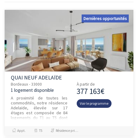
Dernières opportunités
QUAI NEUF ADELAÏDE
Bordeaux - 33000
À partir de
377 163€
1 logement disponible
A proximité de toutes les
commodités, notre résidence
Voir le programme
Adelaïde, élevée sur 17
étages est composée de 84
logements du T1 au T5 dont
certains logements sont
accessibles à prix maitrisés.
Appt.
T5
Résidence principale / PTZ, Investissement et Défiscalisation