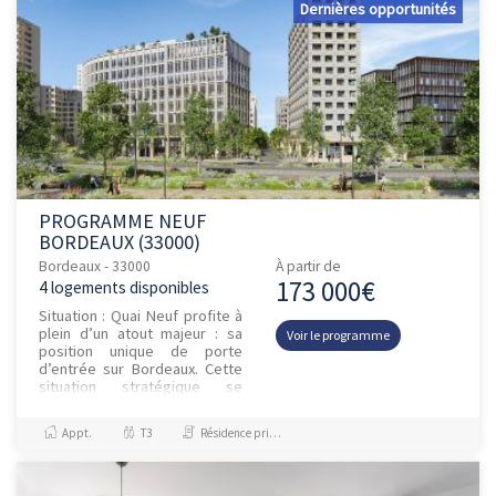
Dernières opportunités
PROGRAMME NEUF
BORDEAUX (33000)
Bordeaux - 33000
À partir de
173 000€
4 logements disponibles
Situation : Quai Neuf profite à
plein d’un atout majeur : sa
Voir le programme
position unique de porte
d’entrée sur Bordeaux. Cette
situation stratégique se
concrétise par un accès
immédiat aux boulevards,...
Appt.
T3
Résidence principale / PTZ, Investissement et Défiscalisation