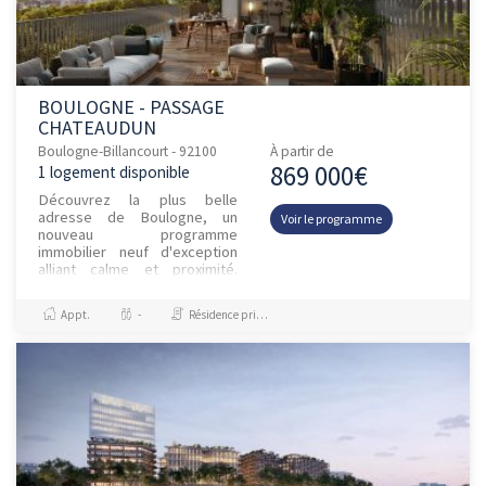
BOULOGNE - PASSAGE
CHATEAUDUN
Boulogne-Billancourt - 92100
À partir de
869 000€
1 logement disponible
Découvrez la plus belle
adresse de Boulogne, un
Voir le programme
nouveau programme
immobilier neuf d'exception
alliant calme et proximité.
Proche de toutes
commodités, la résidence
Appt.
-
Résidence principale / PTZ
bénéficie d'un emplacement...