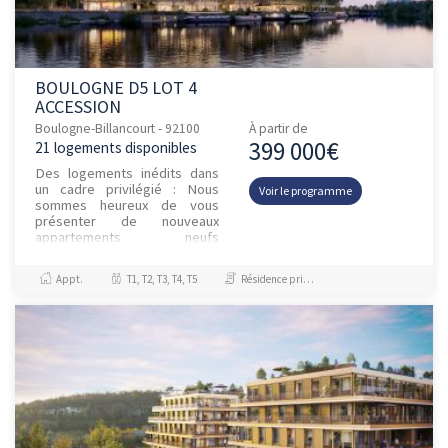
BOULOGNE D5 LOT 4
ACCESSION
Boulogne-Billancourt - 92100
À partir de
399 000€
21 logements disponibles
Des logements inédits dans
un cadre privilégié : Nous
Voir le programme
sommes heureux de vous
présenter de nouveaux
appartements neufs
proposés à la vente au sein du
programme Highlife, à
Appt.
T1, T2, T3, T4, T5
Résidence principale / PTZ
Boulogne-Billancour...