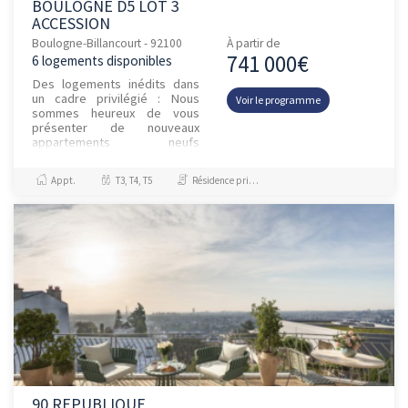
BOULOGNE D5 LOT 3
ACCESSION
Boulogne-Billancourt - 92100
À partir de
741 000€
6 logements disponibles
Des logements inédits dans
un cadre privilégié : Nous
Voir le programme
sommes heureux de vous
présenter de nouveaux
appartements neufs
proposés à la vente au sein du
programme Highlife, à
Appt.
T3, T4, T5
Résidence principale / PTZ
Boulogne-Billancour...
90 REPUBLIQUE