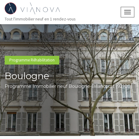
Togg
Tout l'immobilier neuf en 1 rendez-vous
navig
Programme Réhabilitation
Boulogne
Programme Immobilier neuf Boulogne-Billancourt (92100)