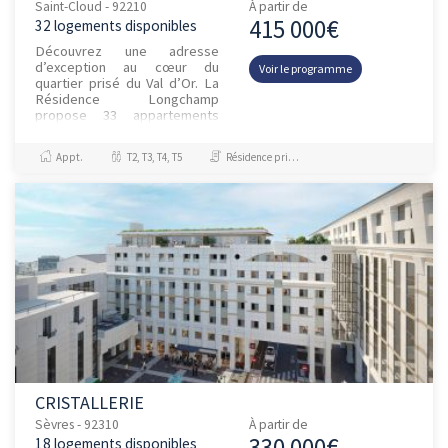
Saint-Cloud - 92210
À partir de
415 000€
32 logements disponibles
Découvrez une adresse
d’exception au cœur du
Voir le programme
quartier prisé du Val d’Or. La
Résidence Longchamp
propose 33 appartements
neufs, du 2 au 5 pièces,
conçus pour allier confort,
Appt.
T2, T3, T4, T5
Résidence principale / PTZ
élégance et quali...
CRISTALLERIE
Sèvres - 92310
À partir de
330 000€
18 logements disponibles