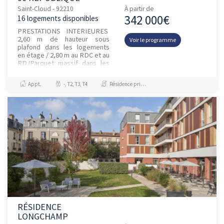
Saint-Cloud - 92210
À partir de
342 000€
16 logements disponibles
PRESTATIONS INTERIEURES
2,60 m de hauteur sous
Voir le programme
plafond dans les logements
en étage / 2,80 m au RDC et au
RDJParquet massif dans les
pièces sèchesMenuiseries
mixtes ext...
Appt.
-, T2, T3, T4
Résidence principale / PTZ, Investissement et Défiscalisation
RÉSIDENCE
LONGCHAMP