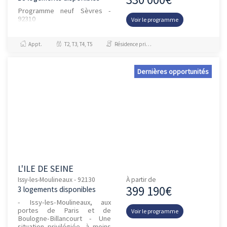
Programme neuf Sèvres -
92310
Voir le programme
Appt.
T2, T3, T4, T5
Résidence principale / PTZ, Investissement et Défiscalisation
Dernières opportunités
L'ILE DE SEINE
Issy-les-Moulineaux - 92130
À partir de
399 190€
3 logements disponibles
- Issy-les-Moulineaux, aux
portes de Paris et de
Voir le programme
Boulogne-Billancourt - Une
situation privilégiée, à moins