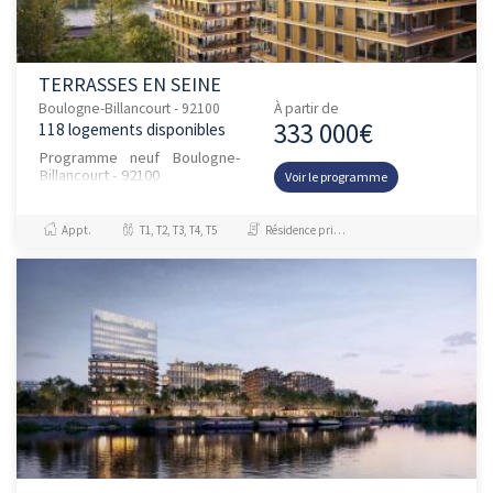
TERRASSES EN SEINE
Boulogne-Billancourt - 92100
À partir de
333 000€
118 logements disponibles
Programme neuf Boulogne-
Billancourt - 92100
Voir le programme
Appt.
T1, T2, T3, T4, T5
Résidence principale / PTZ, Investissement et Défiscalisation