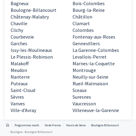
Bagneux
Bois-Colombes
Boulogne-Billancourt
Bourg-la-Reine
Châtenay-Malabry
Châtillon
Chaville
Clamart
Clichy
Colombes
Courbevoie
Fontenay-aux-Roses
Garches
Gennevilliers
Issy-les-Moulineaux
La Garenne-Colombes
Le Plessis-Robinson
Levallois-Perret
Malakoff
Marnes-la-Coquette
Meudon
Montrouge
Nanterre
Neuilly-sur-Seine
Puteaux
Rueil-Malmaison
Saint-Cloud
Sceaux
Sèvres
Suresnes
Vanves
Vaucresson
Ville-d'Avray
Villeneuve-la-Garenne
Programmes neufs
Ile-de-France
Hauts-de-Seine
Boulogne-Billancourt
Boulogne - Boulogne-Billancourt