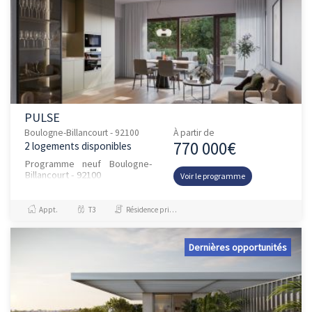
PULSE
Boulogne-Billancourt - 92100
À partir de
770 000€
2 logements disponibles
Programme neuf Boulogne-
Billancourt - 92100
Voir le programme
Appt.
T3
Résidence principale / PTZ, Investissement et Défiscalisation
Dernières opportunités