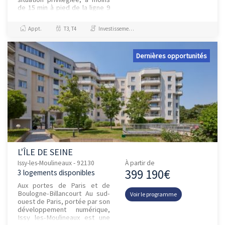
de 15 min à pied de la ligne 9
station `¿Marcel Sembat¿¿ et
de la future ligne 15...
Appt.
T3, T4
Investissement et Défiscalisation
Dernières opportunités
L'ÎLE DE SEINE
Issy-les-Moulineaux - 92130
À partir de
399 190€
3 logements disponibles
Aux portes de Paris et de
Boulogne-Billancourt Au sud-
Voir le programme
ouest de Paris, portée par son
développement numérique,
Issy les-Moulineaux est une