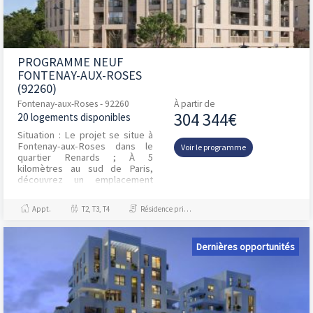
PROGRAMME NEUF
FONTENAY-AUX-ROSES
(92260)
Fontenay-aux-Roses - 92260
À partir de
304 344€
20 logements disponibles
Situation : Le projet se situe à
Fontenay-aux-Roses dans le
Voir le programme
quartier Renards ; À 5
kilomètres au sud de Paris,
découvrez un emplacement
d’exception à la jonction entre
les communes de Fonte...
Appt.
T2, T3, T4
Résidence principale / PTZ, Investissement et Défiscalisation
Dernières opportunités