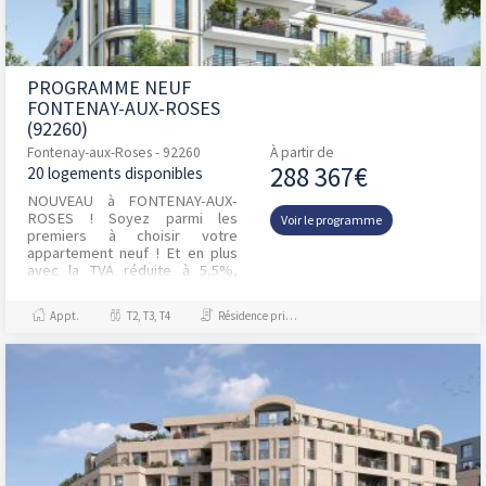
PROGRAMME NEUF
FONTENAY-AUX-ROSES
(92260)
Fontenay-aux-Roses - 92260
À partir de
288 367€
20 logements disponibles
NOUVEAU à FONTENAY-AUX-
ROSES ! Soyez parmi les
Voir le programme
premiers à choisir votre
appartement neuf ! Et en plus
avec la TVA réduite à 5,5%,
devenez propriétaire pour le
même prix que votre loyer !
Appt.
T2, T3, T4
Résidence principale / PTZ
Déc...