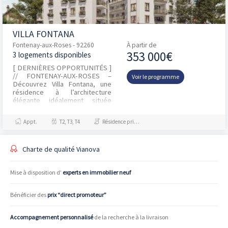
VILLA FONTANA
Fontenay-aux-Roses - 92260
À partir de
353 000€
3 logements disponibles
[ DERNIÈRES OPPORTUNITÉS ]
// FONTENAY-AUX-ROSES –
Voir le programme
Découvrez Villa Fontana, une
résidence à l’architecture
élégante idéalement située
Place de la Cavée, dans un
environnement résidentiel rec...
Appt.
T2, T3, T4
Résidence principale / PTZ
Charte de qualité Vianova
Mise à disposition d’
experts en immobilier neuf
Bénéficier des
prix “direct promoteur”
Accompagnement personnalisé
de la recherche à la livraison