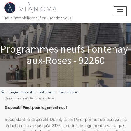
Togg
Tout l'immobilier neuf en 1 rendez-vous
navig
Programmes neufs Fontenay-
aux-Roses - 92260
Programmes neufs
Ile-de-France
Hauts-de-Seine
Programmes neufs Fontenay-aux-Roses
Dispositif Pinel pour logement neuf
Succédant le dispositif Duflot, la loi Pinel permet de pousser la 
réduction fiscale jusqu’à 21%. Une fois le logement neuf acquis, 