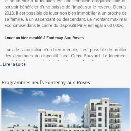
le soumettre à la location est une condition obligatoire afin de 
pouvoir bénéficier d’une baisse de l’impôt sur le revenu. Depuis 
2018, il est possible de louer son bien immobilier à un proche de 
sa famille, à un ascendant ou descendant. Le montant maximal 
économisé dans le cadre du dispositif Pinel est égal à 63 000€.
Louer un bien meublé à Fontenay-Aux-Roses
Lors de l’acquisition d’un bien meublé, il est possible de profiter 
des avantages du dispositif fiscal Censi-Bouvard. Le logement 
neuf doit être soumis à la location pendant 9 ans, à partir de 
...
Lire la suite
l’achèvement des travaux de construction. Une condition : le 
bien doit être implanté dans une résidence justifiant d’une 
prestation de service à savoir une résidence étudiante ou senior, 
Programmes neufs Fontenay-aux-Roses
ou encore un lieu de santé publique.
Des frais annexes réduits dans le cas d’un investissement dans le 
neuf
En plus d’un confort optimisé et d’un agencement sur-mesure, 
le fait d’acquérir un bien récemment construit vous décharge de 
plusieurs frais annexes. Les charges d’entretien et de 