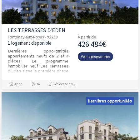
LES TERRASSES D'EDEN
Fontenay-aux-Roses - 92260
À partir de
426 484€
1 logement disponible
Dernières opportunités
appartements neufs de 2 et 4
Voir le programme
pièces! Le programme
immobilier neuf Les Terrasses
d'Eden signe la première phase
d'une grande opération de
reconquête urbaine qui va
Appt.
T4
Résidence principale / PTZ
donn...
Dernières opportunités