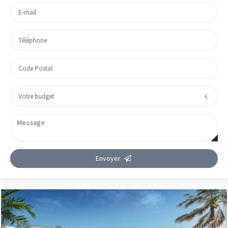
€
Envoyer