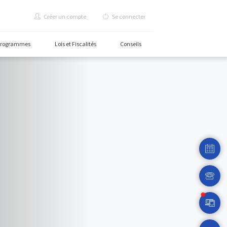
Créer un compte
Se c
rammes
Carte des programmes
Lois et Fiscalités
C