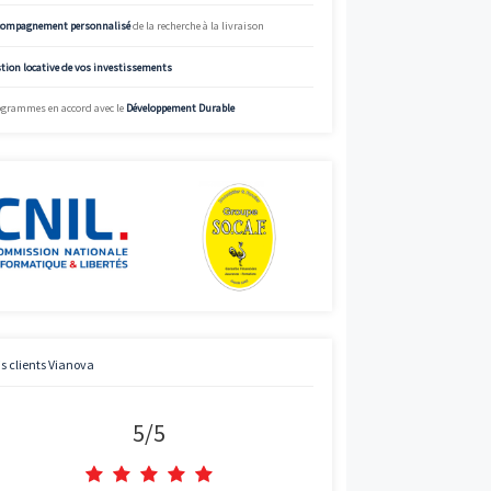
%
Simulez
Simulateur de mensualités offrant des données à titre indicatif.
informations précises et adaptées, appelez Vianova.
Charte de qualité Vianova
Mise à disposition d’
experts en immobilier neuf
Bénéficier des
prix “direct promoteur”
Accompagnement personnalisé
de la recherche à la livraison
Gestion locative de vos investissements
Programmes en accord avec le
Développement Durable