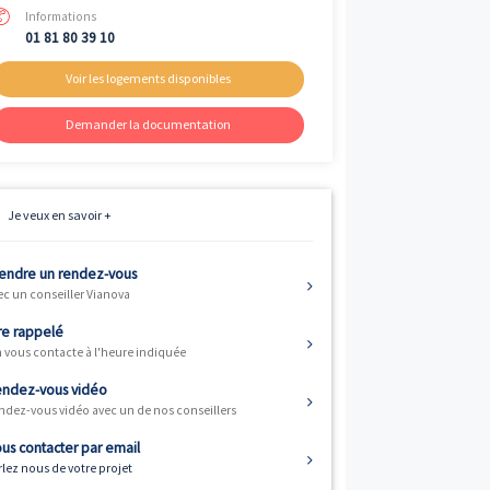
Livraison
ème
4
trimestre 2025
Fiscalité
Résidence principale / PTZ, Investisse
et Défiscalisation
Informations
01 81 80 39 10
Voir les logements disponibles
Demander la documentation
-de-Seine). Les
Je veux en savoir +
ème
t prévue au 4
fiscaux suivants