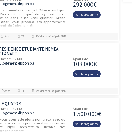
L'ÉGÉRIE
unités
Clamart - 92140
À partir de
216 00
2 logements disponibles
Grand Canal en hommage à la voie
navigable qui le traverse, alimentant un
Voir le prog
bassin d’agrément et des fontaines à jets.
Ce quartier nouvelle génération,
intimement lié à l'eau, se disting...
Appt.
-
Résidence principale / PTZ
PROGRAMME NEUF CLAMART
(92140)
Clamart - 92140
À partir de
285 00
29 logements disponibles
Situation Situation en retrait de l'avenue
du Général de Gaulle, donc au calme
Voir le prog
Crèche et équipements scolaires de la
maternelle au lycée Espaces verts : parc
Robert Auzelle à 800m, Bois de...
Appt.
T2, T3, T4
Résidence principale / PTZ, Investisseme