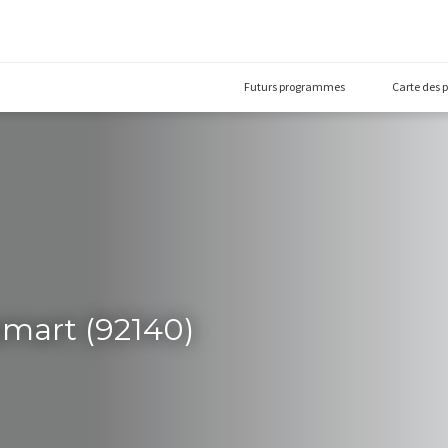
Futurs prog
 Clamart (92140)
40)