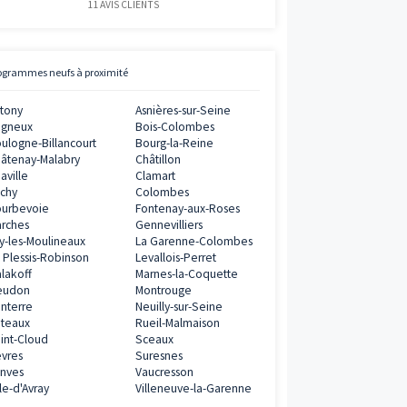
0€
ramme
éfiscalisation
Avis clients
Vianova
0€
5
/
5
ramme
11
AVIS CLIENTS