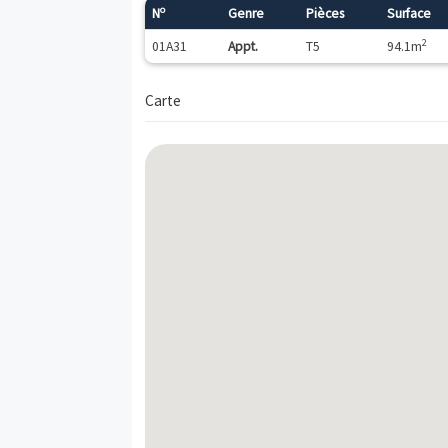
Description
117 AVENUE DU GENERAL DE GAULLE - 9
levant" à 50 mètres•À 200 m plusieurs lign
Logements neufs disponibles
o
N
Genre
Pièces
01A31
Appt.
T5
Carte