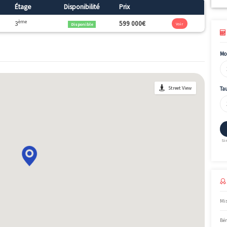
2140 CLAMART•Proche de la forêt de Meudon ;•À 200m du Tram
es de bus (189, 190...)
Surface
Étage
Disponibilité
Prix
2
ème
94.1m
3
599 000€
Disponible