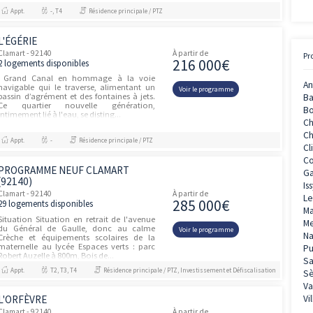
ATELIERS 58
unités
Clamart - 92140
À partir de
375 00
1 logement disponible
À Clamart, au cœur d’un quartier en pleine
métamorphose, en lisière du bois de
Voir le prog
Clamart, découvrez la nouvelle résidence
de Brownfields, Ateliers 58. Cette nouvelle
réalisation intimiste pr...
Appt.
T3
Résidence principale / PTZ, Investissement et D
L'EGÉRIE II
unités
Clamart - 92140
À partir de
235 00
2 logements disponibles
Située à Clamart, L’Égérie II propose 50
nouveaux appartements neufs, du studio
Voir le prog
au 5 pièces, au cœur du dynamique
quartier Grand Canal. Bénéficiant d'une
architecture inspirée de...
Appt.
-, T4
Résidence principale / PTZ