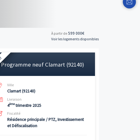
599 
À partir de
Voir les logemen
Neuf
Programme neuf Clamart (921
Ville
Clamart (92140)