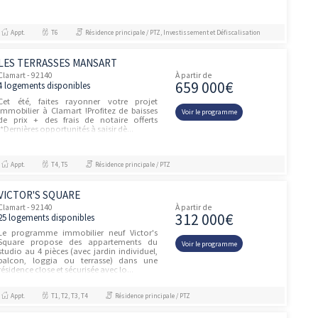
L'ORFÈVRE
unités
Clamart - 92140
À partir de
292 00
1 logement disponible
La nouvelle résidence L’Orfèvre, un bijou
d’architecture inspiré du style art déco,
Voir le prog
située dans le nouveau quartier "Grand
Canal” vous propose des appartements
neufs du 2 pièces au 6 p...
Appt.
T2
Résidence principale / PTZ
RÉSIDENCE ÉTUDIANTE NEMEA
unités
CLAMART
Clamart - 92140
À partir de
108 00
1 logement disponible
Voir le prog
Appt.
T1
Résidence principale / PTZ
LE QUATOR