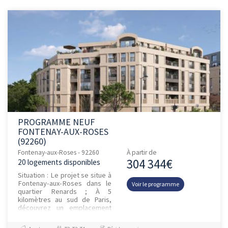
PROGRAMME NEUF
FONTENAY-AUX-ROSES
(92260)
Fontenay-aux-Roses - 92260
À partir de
304 344€
20 logements disponibles
Situation : Le projet se situe à
Fontenay-aux-Roses dans le
Voir le programme
quartier Renards ; À 5
kilomètres au sud de Paris,
découvrez un emplacement
d’exception à la jonction entre
les communes de Fonte...