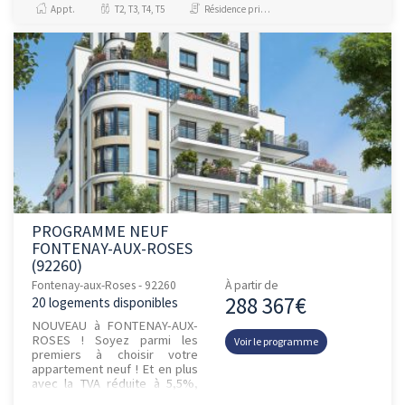
Appt.
T2, T3, T4, T5
Résidence principale / PTZ
loyer, g...
PROGRAMME NEUF
FONTENAY-AUX-ROSES
(92260)
Fontenay-aux-Roses - 92260
À partir de
288 367€
20 logements disponibles
NOUVEAU à FONTENAY-AUX-
ROSES ! Soyez parmi les
Voir le programme
premiers à choisir votre
appartement neuf ! Et en plus
avec la TVA réduite à 5,5%,
devenez propriétaire pour le