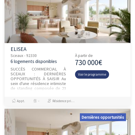
ELISEA
Sceaux - 92330
À partir de
730 000€
6 logements disponibles
SUCCÈS COMMERCIAL À
SCEAUX : DERNIÈRES
Voir le programme
OPPORTUNITÉS À SAISIR Au
sein d'une résidence intimiste
de standing composée de 23
appartements, découvrez nos
derniers appartements
Appt.
-
Résidence principale / PTZ
familiaux, du...
Dernières opportunités