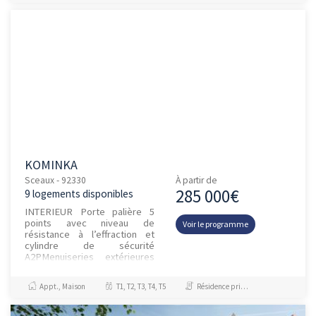
rec...
KOMINKA
Sceaux - 92330
À partir de
285 000€
9 logements disponibles
INTERIEUR Porte palière 5
points avec niveau de
Voir le programme
résistance à l’effraction et
cylindre de sécurité
A2PMenuiseries extérieures
en aluminium double vitrage,
équipées de br...
Appt., Maison
T1, T2, T3, T4, T5
Résidence principale / PTZ, Investissement et Défiscalisation