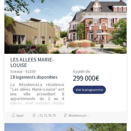
LES ALLEES MARIE-
LOUISE
Sceaux - 92330
À partir de
299 000€
18 logements disponibles
La RésidenceLa résidence
"Les allées Marie-Louise" est
Voir le programme
une villa accueillant 8
appartements du 2 au 4
pièces dont certains duplex
avec balcon, terrasse ou
jardins privatifs. A gauche...
Appt.
-, T2, T3, T4, T5
Résidence principale / PTZ, Investissement et Défiscalisation