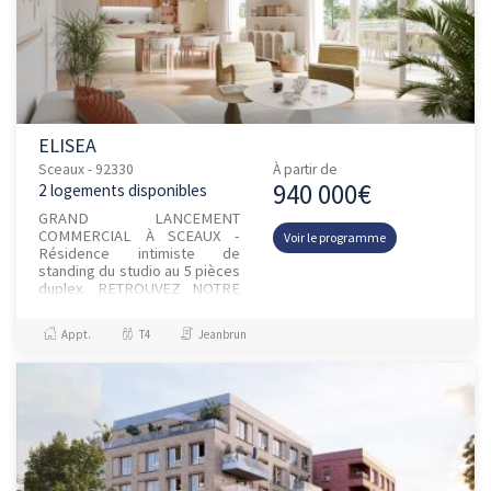
ELISEA
Sceaux - 92330
À partir de
940 000€
2 logements disponibles
GRAND LANCEMENT
COMMERCIAL À SCEAUX -
Voir le programme
Résidence intimiste de
standing du studio au 5 pièces
duplex. RETROUVEZ NOTRE
CONSEILLER SUR LE BUREAU
DE VENTE au 130 rue Houdan
Appt.
T4
Jeanbrun
à Sceaux.Découvrez...