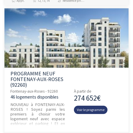
Appt.
T2, T3, T4
Résidence principale / PTZ, Investissement et Défiscalisation
PROGRAMME NEUF
FONTENAY-AUX-ROSES
(92260)
Fontenay-aux-Roses - 92260
À partir de
274 652€
46 logements disponibles
NOUVEAU à FONTENAY-AUX-
ROSES ! Soyez parmi les
Voir le programme
premiers à choisir votre
logement neuf avec espace
extérieur et parking ! Et en
plus, devenez propriétaire
pour le même prix que votre