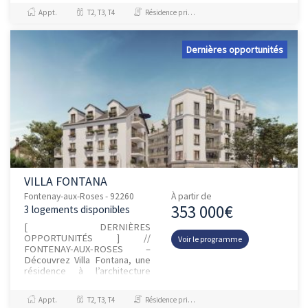
même prix que votre loyer !
Appt.
T2, T3, T4
Résidence principale / PTZ
Déc...
Dernières opportunités
VILLA FONTANA
Fontenay-aux-Roses - 92260
À partir de
353 000€
3 logements disponibles
[ DERNIÈRES
OPPORTUNITÉS ] //
Voir le programme
FONTENAY-AUX-ROSES –
Découvrez Villa Fontana, une
résidence à l’architecture
élégante idéalement située
Place de la Cavée, dans un
Appt.
T2, T3, T4
Résidence principale / PTZ
environnement résidentiel