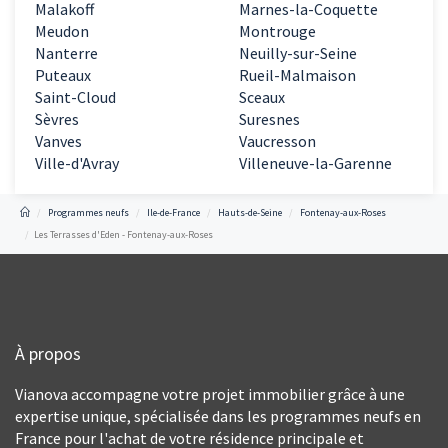
Malakoff
Marnes-la-Coquette
Meudon
Montrouge
Nanterre
Neuilly-sur-Seine
Puteaux
Rueil-Malmaison
Saint-Cloud
Sceaux
Sèvres
Suresnes
Vanves
Vaucresson
Ville-d'Avray
Villeneuve-la-Garenne
Programmes neufs
Ile-de-France
Hauts-de-Seine
Fontenay-aux-Roses
Les Terrasses d'Eden - Fontenay-aux-Roses
À propos
Vianova accompagne votre projet immobilier grâce à une
expertise unique, spécialisée dans les programmes neufs en
France pour l'achat de votre résidence principale et