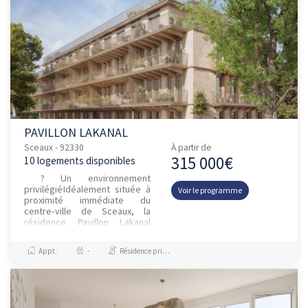
PAVILLON LAKANAL
Sceaux - 92330
À partir de
315 000€
10 logements disponibles
? Un environnement
privilégiéIdéalement située à
Voir le programme
proximité immédiate du
centre-ville de Sceaux, la
résidence Pavillon Lakanal
bénéficie d’un emplacement
rare :À deux pas du RER B
Appt.
-
Résidence principale / PTZ
(stat...