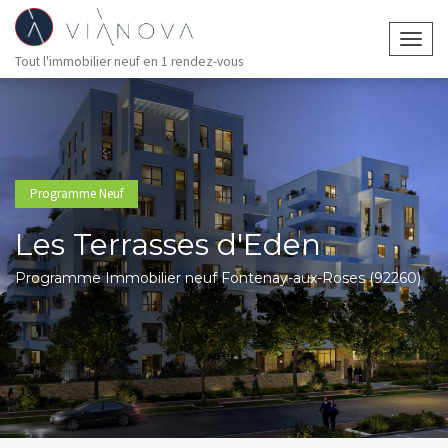
Togg
Tout l'immobilier neuf en 1 rendez-vous
navig
Programme Neuf
Les Terrasses d'Eden
Programme Immobilier neuf Fontenay-aux-Roses (92260)