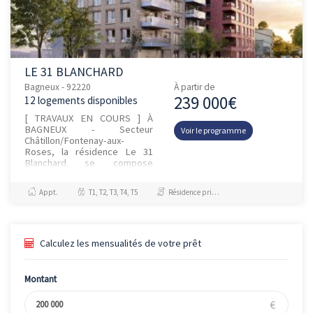
LE 31 BLANCHARD
Bagneux - 92220
À partir de
239 000€
12 logements disponibles
[ TRAVAUX EN COURS ] À
BAGNEUX - Secteur
Voir le programme
Châtillon/Fontenay-aux-
Roses, la résidence Le 31
Blanchard se compose
d’appartements du studio au 5
pièces et dispose
Appt.
T1, T2, T3, T4, T5
Résidence principale / PTZ
d’opportunités en ACCESSION
MAI...
Calculez les mensualités de votre prêt
Montant
€