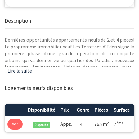
Description
Dernières opportunités appartements neufs de 2 et 4 pièces!
Le programme immobilier neuf Les Terrasses d'Eden signe la
première phase d'une grande opération de reconquête
urbaine qui va donner vie au quartier des Paradis : nouveaux
logements, équipements, liaisons douces, espaces verts...
...
Lire la suite
Bus et RER B à distance piétonne, accès rapide à l'A86.
Programme RT 2012 avec grande variété de prolongements
extérieurs, multiples expositions.
Logements neufs disponibles
Disponibilité
Prix
Genre
Pièces
Surface
É
2
ème
Appt.
T4
76.8m
7
Voir
Disponible