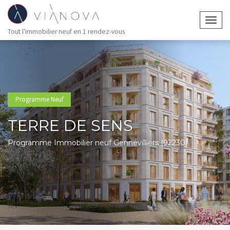
Togg
Tout l'immobilier neuf en 1 rendez-vous
navig
Programme Neuf
TERRE DE SENS
Programme Immobilier neuf Gennevilliers (92230)