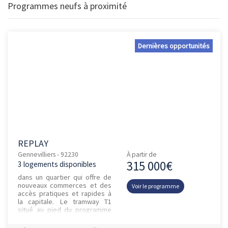
Programmes neufs à proximité
Dernières opportunités
REPLAY
Gennevilliers - 92230
À partir de
315 000€
3 logements disponibles
dans un quartier qui offre de
nouveaux commerces et des
Voir le programme
accès pratiques et rapides à
la capitale. Le tramway T1
situé au pied du programme
permet de rejoindre le métro
13 en 10 minutes puis...