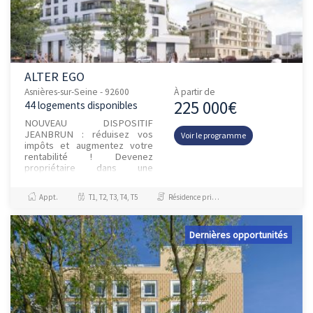
ALTER EGO
Asnières-sur-Seine - 92600
À partir de
225 000€
44 logements disponibles
NOUVEAU DISPOSITIF
JEANBRUN : réduisez vos
Voir le programme
impôts et augmentez votre
rentabilité ! Devenez
propriétaire dans une
résidence idéalement située à
6 minutes à pied seulement du
Appt.
T1, T2, T3, T4, T5
Résidence principale / PTZ, Investissement et Défiscalisation
Métro lign...
Dernières opportunités