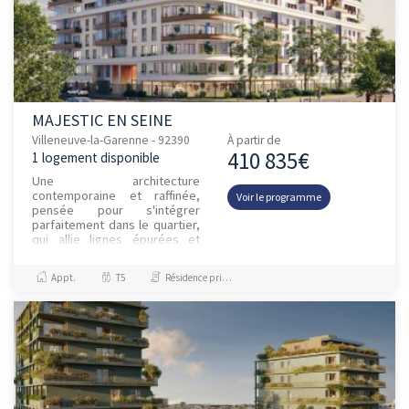
MAJESTIC EN SEINE
Villeneuve-la-Garenne - 92390
À partir de
410 835€
1 logement disponible
Une architecture
contemporaine et raffinée,
Voir le programme
pensée pour s'intégrer
parfaitement dans le quartier,
qui allie lignes épurées et
matériaux durables. Cette
résidence offre une
Appt.
T5
Résidence principale / PTZ
atmosphère apaisée...