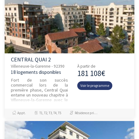
CENTRAL QUAI 2
Villeneuve-la-Garenne - 92390
À partir de
181 108€
18 logements disponibles
Fort de son succès
commercial lors de la
Voir le programme
première phase, Central Quai
entame un nouveau chapitre à
Villeneuve-la-Garenne avec le
lancement de sa deuxième
phase. Ce nouvel ensemble
Appt.
T1, T2, T3, T4, T5
Résidence principale / PTZ
résidentie...