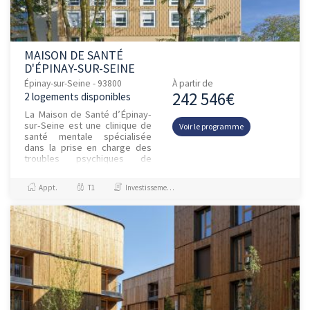
MAISON DE SANTÉ
D'ÉPINAY-SUR-SEINE
Épinay-sur-Seine - 93800
À partir de
242 546€
2 logements disponibles
La Maison de Santé d’Épinay-
sur-Seine est une clinique de
Voir le programme
santé mentale spécialisée
dans la prise en charge des
troubles psychiques de
l’adulte. Implantée sur un site
historique en bordure d...
Appt.
T1
Investissement et Défiscalisation