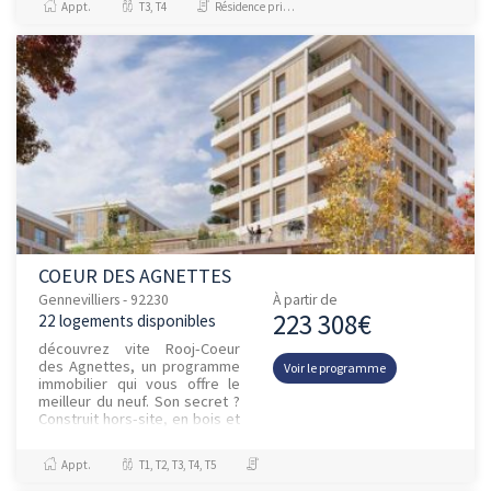
Appt.
T3, T4
Résidence principale / PTZ, Investissement et Défiscalisation
COEUR DES AGNETTES
Gennevilliers - 92230
À partir de
223 308€
22 logements disponibles
découvrez vite Rooj-Coeur
des Agnettes, un programme
Voir le programme
immobilier qui vous offre le
meilleur du neuf. Son secret ?
Construit hors-site, en bois et
matériaux biosourcés et DPE
A (l'excellence é...
Appt.
T1, T2, T3, T4, T5