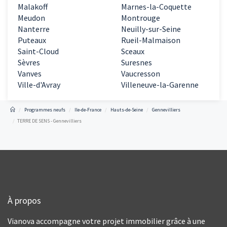
Malakoff
Marnes-la-Coquette
Meudon
Montrouge
Nanterre
Neuilly-sur-Seine
Puteaux
Rueil-Malmaison
Saint-Cloud
Sceaux
Sèvres
Suresnes
Vanves
Vaucresson
Ville-d'Avray
Villeneuve-la-Garenne
Programmes neufs
Ile-de-France
Hauts-de-Seine
Gennevilliers
TERRE DE SENS - Gennevilliers
À propos
Vianova accompagne votre projet immobilier grâce à une