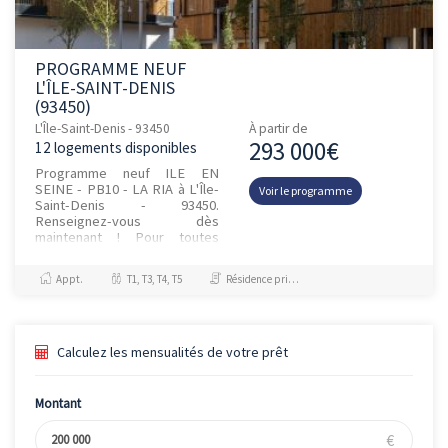
PROGRAMME NEUF
L'ÎLE-SAINT-DENIS
(93450)
L'Île-Saint-Denis - 93450
À partir de
293 000€
12 logements disponibles
Programme neuf ILE EN
SEINE - PB10 - LA RIA à L'Île-
Voir le programme
Saint-Denis - 93450.
Renseignez-vous dès
maintenant ! Pour toutes
informations
complémentaires, prenez
Appt.
T1, T3, T4, T5
Résidence principale / PTZ
contact avec nous !
Calculez les mensualités de votre prêt
Montant
€