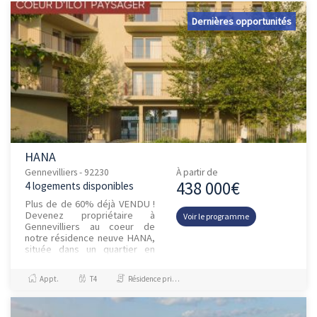
Dernières opportunités
HANA
Gennevilliers - 92230
À partir de
438 000€
4 logements disponibles
Plus de de 60% déjà VENDU !
Devenez propriétaire à
Voir le programme
Gennevilliers au coeur de
notre résidence neuve HANA,
située dans un quartier en
plein renouveau, face...
Appt.
T4
Résidence principale / PTZ, Investissement et Défiscalisation