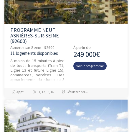
PROGRAMME NEUF
ASNIÈRES-SUR-SEINE
(92600)
Asnières-sur-Seine - 92600
À partir de
249 000€
11 logements disponibles
À moins de 15 minutes à pied
de tout : transports (Tram T1,
Voir le programme
Ligne 13 et future Ligne 15),
commerces, services... Des
appartements du studio au 5
pièces, le programme
propose une diversité de...
Appt.
T1, T2, T3, T4
Résidence principale / PTZ, Investissement et Défiscalisation