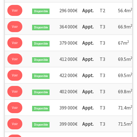
Robinet de puisage et prise de courant pour les jardins et
terrasses de plus de 10 m²
2
296 000€
Appt.
T2
56.4m
Voir
Disponible
Vidéophone ouverture à distance
Locaux vélos sécurisés
2
364 000€
Appt.
T3
66.9m
Voir
Ascenseur dans chaque bâtiment
Disponible
2
379 000€
Appt.
T3
67m
Voir
Disponible
2
412 000€
Appt.
T3
69.5m
Voir
Disponible
2
422 000€
Appt.
T3
69.5m
Voir
Disponible
2
402 000€
Appt.
T3
69.8m
Voir
Disponible
2
399 000€
Appt.
T3
71.4m
Voir
Disponible
2
399 000€
Appt.
T3
71.5m
Voir
Disponible