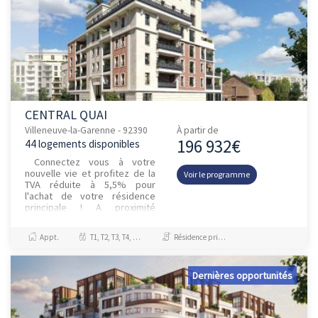
CENTRAL QUAI
Villeneuve-la-Garenne - 92390
À partir de
196 932€
44 logements disponibles
Connectez vous à votre
nouvelle vie et profitez de la
Voir le programme
TVA réduite à 5,5% pour
l'achat de votre résidence
principale ! A proximité
immédiate des quais de la
Seine et du centre-ville, Ce...
Appt.
T1, T2, T3, T4, T5, T6
Résidence principale / PTZ
Dernières opportunités