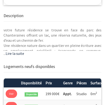
Description
votre future résidence se trouve en face du parc des
Chanteraines offrant un lac, une réserva naturelle, des jeux
d’eau et un chemin de fer.
Une résidence nature dans un quartier en pleine écriture avec
un emplacement privilégié : transports en commun,
...
Lire la suite
commerces à proximité, … Un quartier vivant et paisible à la
fois. C’est dans cet écrin que l’adresse s’inscrit. Une
conception réalisée autour d’un bassin paysagé de charme, à
Logements neufs disponibles
taille humaine et à l’architecture mixant pierre et béton
clair.
Une invitation au bonheur intérieur dans des appartements
Disponibilité
Prix
Genre
Pièces
Surface
déclinés du studio au 5 pièces. Des espaces de vie baignés de
lumière, aux surfaces généreuses et des séjours qui se
2
199 000€
Appt.
Studio
0m
Voir
Disponible
prolongent vers l’extérieur : jardins, loggias ou terrasses avec
des vues apaisantes sur le cœur d’îlot.