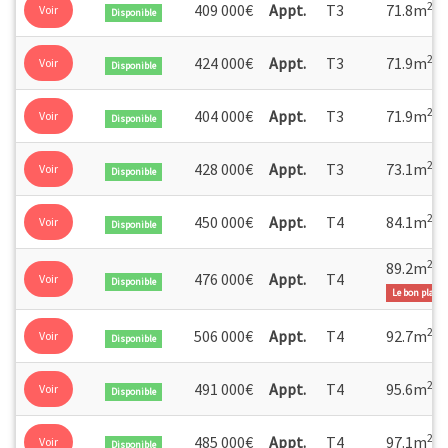
2
409 000€
Appt.
T3
71.8m
Voir
Disponible
2
424 000€
Appt.
T3
71.9m
Voir
Disponible
2
404 000€
Appt.
T3
71.9m
Voir
Disponible
2
428 000€
Appt.
T3
73.1m
Voir
Disponible
2
450 000€
Appt.
T4
84.1m
Voir
Disponible
2
89.2m
476 000€
Appt.
T4
Voir
Disponible
Le bon plan
2
506 000€
Appt.
T4
92.7m
Voir
Disponible
2
491 000€
Appt.
T4
95.6m
Voir
Disponible
2
485 000€
Appt.
T4
97.1m
Voir
Disponible