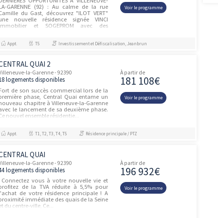
315 00
3 logements disponibles
dans un quartier qui offre de nouveaux
commerces et des accès pratiques et
Voir le prog
rapides à la capitale. Le tramway T1 situé
au pied du programme permet de
rejoindre le métro 13 en 10 minutes puis...
Appt.
T3, T4
Résidence principale / PTZ, Investissement e
COEUR DES AGNETTES
Gennevilliers - 92230
À partir de
223 30
22 logements disponibles
découvrez vite Rooj-Coeur des Agnettes,
un programme immobilier qui vous offre
Voir le prog
le meilleur du neuf. Son secret ? Construit
hors-site, en bois et matériaux biosourcés
et DPE A (l'excellence é...
Appt.
T1, T2, T3, T4, T5
ILOT VERT
unités
Villeneuve-la-Garenne - 92390
À partir de