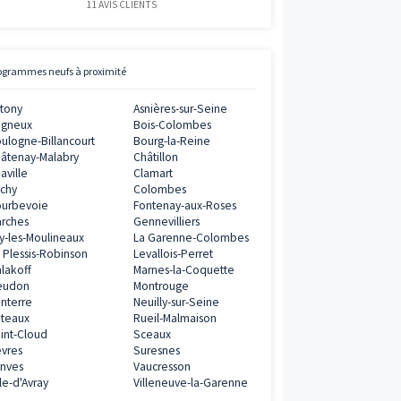
0€
Avis clients
Vianova
ramme
5
/
5
11
AVIS CLIENTS