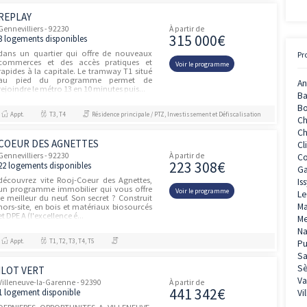
TERRE DE SENS
Gennevilliers - 92230
À partir de
193 00
27 logements disponibles
votre future résidence se trouve en face du
parc des Chanteraines offrant un lac, une
Voir le prog
réserva naturelle, des jeux d’eau et un
chemin de fer.Une résidence nature dans
un quartier en pl...
Appt.
-, T1, T2, T3, T4
Résidence principale / PTZ, Investissement et Défiscalisation
REPLAY
unités
Gennevilliers - 92230
À partir de