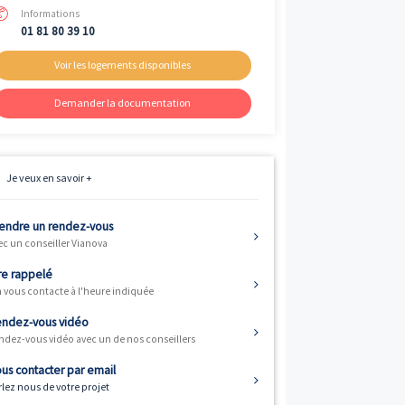
Livraison
ème
3
trimestre 2027
Fiscalité
Résidence principale / PTZ, Investisse
et Défiscalisation
Informations
01 81 80 39 10
Voir les logements disponibles
Demander la documentation
 de type “Appt.”
Je veux en savoir +
7. Le programme