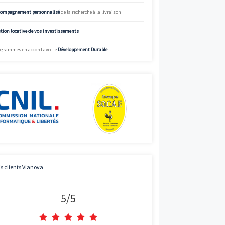
Voir
%
Simulez
Simulateur de mensualités offrant des données à titre indicatif.
informations précises et adaptées, appelez Vianova.
Street View
Charte de qualité Vianova
Mise à disposition d’
experts en immobilier neuf
Bénéficier des
prix “direct promoteur”
Accompagnement personnalisé
de la recherche à la livraison
Gestion locative de vos investissements
Programmes en accord avec le
Développement Durable