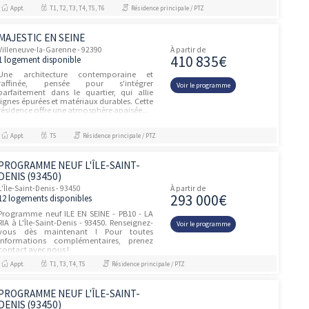
441 34
1 logement disponible
DERNIERES OPPORTUNITES A VILLENEUVE-
LA-GARENNE (92) : Au calme de la rue
Voir le prog
Camille du Gast, découvrez "ILOT VERT"
une nouvelle résidence signée VINCI
Immobilier et SOGEPROM avec des
appartemen...
Appt.
T5
Investissement et Défiscalisation, Jeanbrun
CENTRAL QUAI 2
Villeneuve-la-Garenne - 92390
À partir de
181 10
18 logements disponibles
Fort de son succès commercial lors de la
première phase, Central Quai entame un
Voir le prog
nouveau chapitre à Villeneuve-la-Garenne
avec le lancement de sa deuxième phase.
Ce nouvel ensemble résidentie...
Appt.
T1, T2, T3, T4, T5
Résidence principale / PTZ
CENTRAL QUAI
Villeneuve-la-Garenne - 92390
À partir de
196 93
44 logements disponibles